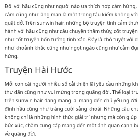
Đối với hầu cũng như người nào ưa thích hợp cảm hứng,
cảm cũng như lãng mạn là một trong tậu kiếm không vớ
quật dở. Trên sunwin hair, những bộ truyện tình cảm th
hành với hầu cũng như câu chuyện thâm thúy, cốt truyệ
như cốt truyện bốn tưởng tinh xảo. Đây là chỗ tuyệt vời 
như khoảnh khắc cũng như ngọt ngào cũng như cảm đụ
hứng.
Truyện Hài Hước
Mỗi con cái người nhiều số cải thiện lãi yêu cầu những kh
thư dãn cũng như vui mừng trong quãng đời. Thể loại tr
trên sunwin hair đang mang lại mang đến chủ yếu người
đình hầu cũng như tràng cười sảng khoái. Những câu ch
không chỉ là những hình thức giải trí nhưng mà còn giúp
bức xúc, chăm cung cấp mang đến một ánh quan cạnh b
về quãng đời.