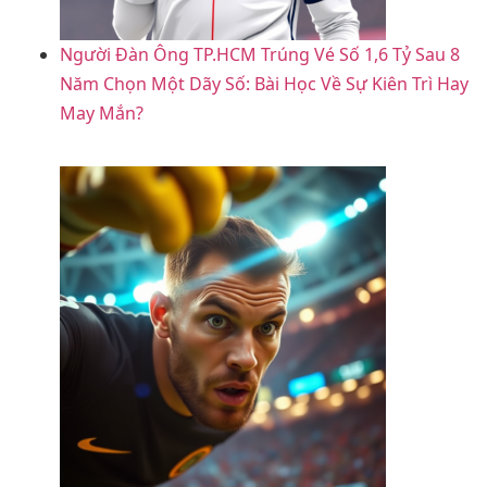
Người Đàn Ông TP.HCM Trúng Vé Số 1,6 Tỷ Sau 8
Năm Chọn Một Dãy Số: Bài Học Về Sự Kiên Trì Hay
May Mắn?