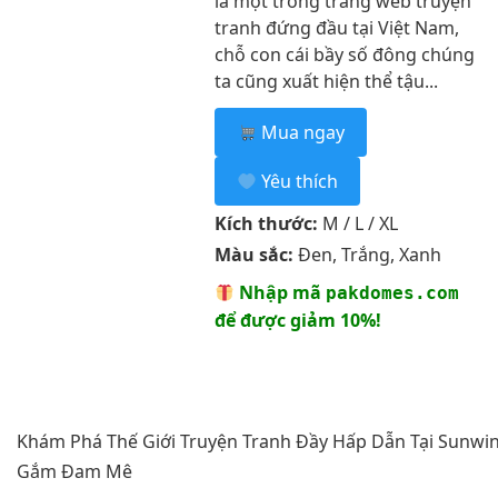
là một trong trang web truyện
tranh đứng đầu tại Việt Nam,
chỗ con cái bầy số đông chúng
ta cũng xuất hiện thể tậu...
Mua ngay
Yêu thích
Kích thước:
M / L / XL
Màu sắc:
Đen, Trắng, Xanh
Nhập mã
pakdomes.com
để được giảm 10%!
Khám Phá Thế Giới Truyện Tranh Đầy Hấp Dẫn Tại Sunwin
Gắm Đam Mê