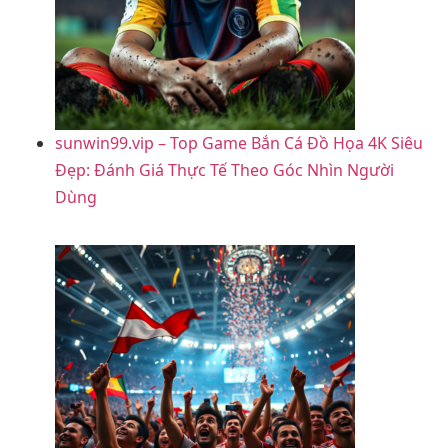
sunwin99.vip – Top Game Bắn Cá Đồ Họa 4K Siêu
Đẹp: Đánh Giá Thực Tế Theo Góc Nhìn Người
Dùng