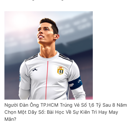
Người Đàn Ông TP.HCM Trúng Vé Số 1,6 Tỷ Sau 8 Năm
Chọn Một Dãy Số: Bài Học Về Sự Kiên Trì Hay May
Mắn?