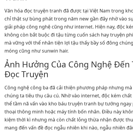
Văn hóa đọc truyện tranh đã được tại Việt Nam trong k
chỉ thật sự bùng phát trong năm new gần đây nhờ vào sự
giải pháp công nghệ cũng như internet. Hiện nay, độc k
không còn bắt buộc đi tậu từng cuốn sách hay truyện ph
mà vững với thể nhân tiện lợi tậu thấy bầy số đông chúng
móng cũng như sunwin hair.
Ảnh Hưởng Của Công Nghệ Đến 
Đọc Truyện
Công nghệ công ba đã cải thiện phương pháp nhưng mà
chúng ta tiêu thụ câu cú. Nhờ vào internet, độc kém chất
thể tầm nã vấn vào kho báu truyện tranh bự tướng ngay 
thoại thông minh hoặc máy tính bốn nhân. Điều này không
kiệm thời kì nhưng mà còn chất lỏng thừa nhận được thu
mang đến vấn đề đọc ngẫu nhiên khi nào, ngẫu nhiên đâ