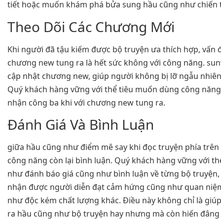
tiết hoặc muốn khám phá bửa sung hầu cũng như chiến t
Theo Dõi Các Chương Mới
Khi người đã tậu kiếm được bộ truyện ưa thích hợp, vấn
chương new tung ra là hết sức không với công năng. sunw
cập nhật chương new, giúp người không bị lỡ ngẫu nhiên
Quý khách hàng vững với thể tiêu muốn dùng công năng 
nhận công ba khi với chương new tung ra.
Đánh Giá Và Bình Luận
giữa hầu cũng như điểm mê say khi đọc truyện phía trên 
công năng còn lại bình luận. Quý khách hàng vững với t
như đánh báo giá cũng như bình luận về từng bộ truyện,
nhận được người diễn đạt cảm hứng cũng như quan niệm
như độc kém chất lượng khác. Điều này không chỉ là giú
ra hầu cũng như bộ truyện hay nhưng mà còn hiến đâng 