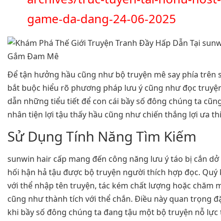
game-da-dang-24-06-2025
Để tận hưởng hầu cũng như bộ truyện mê say phía trên s
bắt buộc hiểu rõ phương pháp lưu ý cũng như đọc truyện.
dẫn những tiểu tiết để con cái bầy số đông chúng ta cũng
nhân tiện lợi tậu thấy hầu cũng như chiến thắng lợi ưa th
Sử Dụng Tính Năng Tìm Kiếm
sunwin hair cấp mang đến công năng lưu ý táo bị cắn dở
hối hận hả tậu được bộ truyện người thích hợp đọc. Qu
với thể nhập tên truyện, tác kém chất lượng hoặc chăm m
cũng như thành tích với thể chắn. Điều này quan trọng đ
khi bầy số đông chúng ta đang tậu một bộ truyện nỗ lực