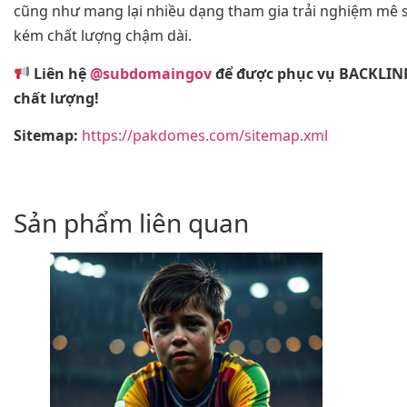
cũng như mang lại nhiều dạng tham gia trải nghiệm mê
kém chất lượng chậm dài.
Liên hệ
@subdomaingov
để được phục vụ BACKLIN
chất lượng!
Sitemap:
https://pakdomes.com/sitemap.xml
Sản phẩm liên quan