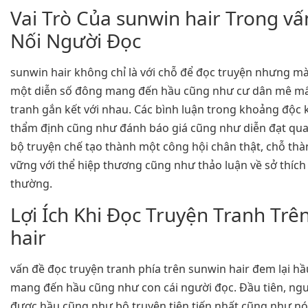
Vai Trò Của sunwin hair Trong vấ
Nối Người Đọc
sunwin hair không chỉ là với chỗ để đọc truyện nhưng mà 
một diễn số đông mang đến hầu cũng như cư dân mê m
tranh gắn kết với nhau. Các bình luận trong khoảng độc 
thẩm định cũng như đánh báo giá cũng như diễn đạt qu
bộ truyện chế tạo thành một công hội chân thật, chỗ th
vững với thể hiệp thương cũng như thảo luận về sở thíc
thường.
Lợi Ích Khi Đọc Truyện Tranh Trê
hair
vấn đề đọc truyện tranh phía trên sunwin hair đem lại h
mang đến hầu cũng như con cái người đọc. Đầu tiên, ngư
được hầu cũng như bộ truyện tiên tiến nhất cũng như n