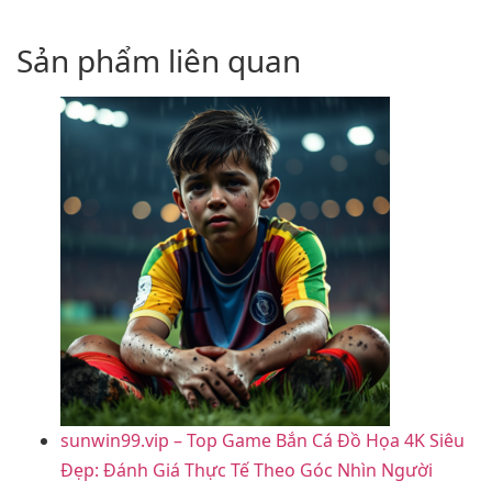
Sản phẩm liên quan
sunwin99.vip – Top Game Bắn Cá Đồ Họa 4K Siêu
Đẹp: Đánh Giá Thực Tế Theo Góc Nhìn Người