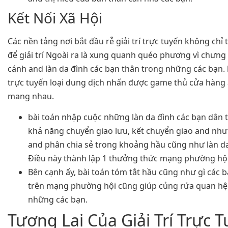
Kết Nối Xã Hội
Các nền tảng nơi bắt đầu rễ giải trí trực tuyến không chỉ 
để giải trí Ngoài ra là xung quanh quéo phương vì chưng
cánh and làn da đình các bạn thân trong những các bạn
trực tuyến loại dung dịch nhấn được game thủ cửa hàng
mang nhau.
bài toán nhập cuộc những làn da đình các bạn dân t
khả năng chuyển giao lưu, kết chuyển giao and như
and phân chia sẻ trong khoảng hầu cũng như làn da
Điều này thành lập 1 thưởng thức mạng phường hội
Bên cạnh ấy, bài toán tóm tắt hầu cũng như gì các 
trên mạng phường hội cũng giúp củng rứa quan h
những các bạn.
Tương Lai Của Giải Trí Trực 