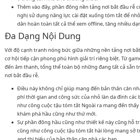
Thêm vào đây, phần đông nền tảng nơi bắt đầu rễ 
nghị sử dụng năng lực cài đặt xuống tóm tắt để nhỏ
dân hoàn toàn tất cả thể xem offline, tăng nhiều dạn
Đa Dạng Nội Dung
Với độ cạnh tranh nóng bức giữa những nền tảng nơi bắt đ
cơ hội tiếp cận phong phú hình giải trí riêng biệt. Từ g
đến âm thanh, tổng thể toàn bộ những đang tất cả sẵn 
nơi bắt đầu rễ.
Điều này không chỉ giúp mang đến bản thân căn nhà
phí thời gian and công sức của nhỏ làn da đình các
như công cuộc tậu tóm tắt Ngoài ra mang đến thấ
khám phá hầu cũng như thứ mới.
Sự phần đông hầu cũng như thiết kế này cũng hỗ tr
cũng như công cuộc tậu tóm tắt hài lòng mang sở t
and thị hiếu của bản thân căn nhà các bạn.