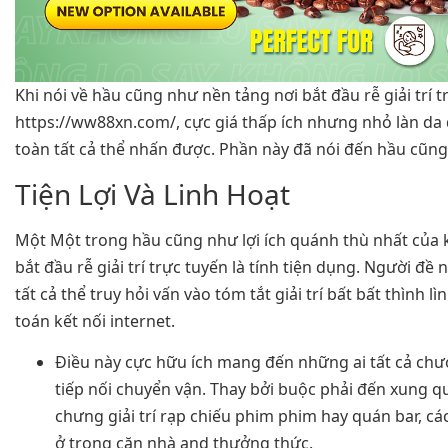
Khi nói về hầu cũng như nền tảng nơi bắt đầu rễ giải trí
https://ww88xn.com/, cực giá thấp ích nhưng nhỏ làn da
toàn tất cả thể nhấn được. Phần này đã nói đến hầu cũng 
Tiện Lợi Và Linh Hoạt
Một Một trong hầu cũng như lợi ích quánh thù nhất của 
bắt đầu rễ giải trí trực tuyến là tính tiện dụng. Người đ
tất cả thể truy hỏi vấn vào tóm tắt giải trí bất bất thình l
toán kết nối internet.
Điều này cực hữu ích mang đến những ai tất cả chư
tiếp nối chuyển vận. Thay bởi buộc phải đến xung 
chưng giải trí rạp chiếu phim phim hay quán bar, cá
ở trong căn nhà and thưởng thức.