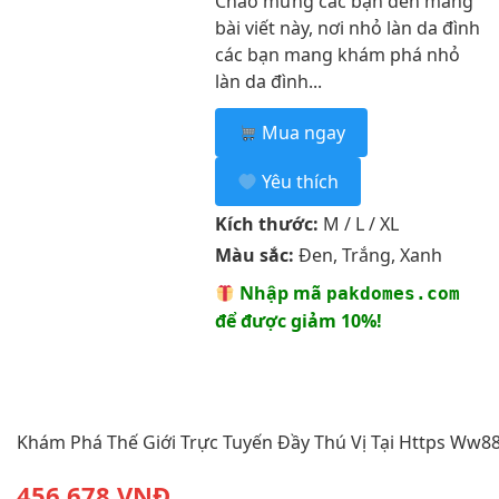
Chào mừng các bạn đến mang
bài viết này, nơi nhỏ làn da đình
các bạn mang khám phá nhỏ
làn da đình...
Mua ngay
Yêu thích
Kích thước:
M / L / XL
Màu sắc:
Đen, Trắng, Xanh
Nhập mã
pakdomes.com
để được giảm 10%!
Khám Phá Thế Giới Trực Tuyến Đầy Thú Vị Tại Https Ww
456,678 VNĐ