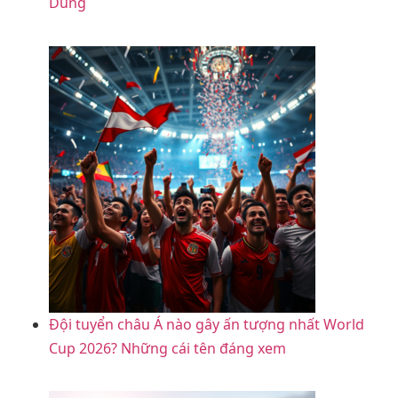
Dùng
Đội tuyển châu Á nào gây ấn tượng nhất World
Cup 2026? Những cái tên đáng xem