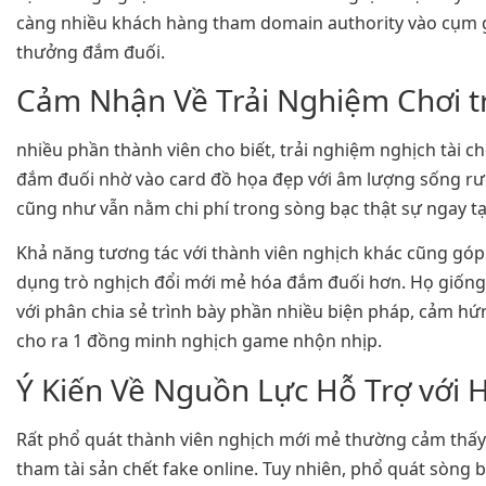
càng nhiều khách hàng tham domain authority vào cụm g
thưởng đắm đuối.
Cảm Nhận Về Trải Nghiệm Chơi tr
nhiều phần thành viên cho biết, trải nghiệm nghịch tài ch
đắm đuối nhờ vào card đồ họa đẹp với âm lượng sống r
cũng như vẫn nằm chi phí trong sòng bạc thật sự ngay tạ
Khả năng tương tác với thành viên nghịch khác cũng gó
dụng trò nghịch đổi mới mẻ hóa đắm đuối hơn. Họ giống
với phân chia sẻ trình bày phần nhiều biện pháp, cảm h
cho ra 1 đồng minh nghịch game nhộn nhịp.
Ý Kiến Về Nguồn Lực Hỗ Trợ với
Rất phổ quát thành viên nghịch mới mẻ thường cảm thấy
tham tài sản chết fake online. Tuy nhiên, phổ quát sòng 