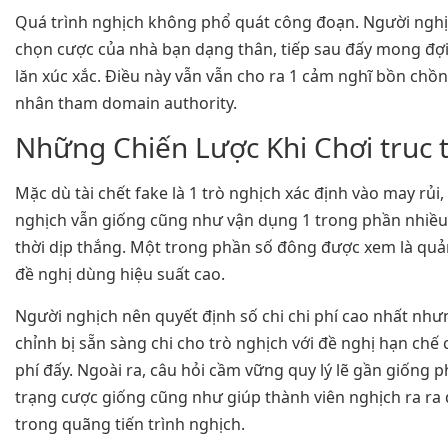
Quá trình nghịch không phổ quát công đoạn. Người nghịch
chọn cược của nhà bạn dạng thân, tiếp sau đấy mong đợi
lăn xúc xắc. Điều này vẫn vẫn cho ra 1 cảm nghĩ bồn chồn 
nhân tham domain authority.
Những Chiến Lược Khi Chơi truc t
Mặc dù tài chết fake là 1 trò nghịch xác định vào may rủi,
nghịch vẫn giống cũng như vận dụng 1 trong phần nhiều
thời dịp thắng. Một trong phần số đông được xem là quản
đề nghị dùng hiệu suất cao.
Người nghịch nên quyết định số chi chi phí cao nhất nh
chỉnh bị sẵn sàng chi cho trò nghịch với đề nghị hạn chế 
phí đấy. Ngoài ra, câu hỏi cầm vững quy lý lẽ gần giống 
trạng cược giống cũng như giúp thành viên nghịch ra ra
trong quãng tiến trình nghịch.