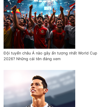
Đội tuyển châu Á nào gây ấn tượng nhất World Cup
2026? Những cái tên đáng xem