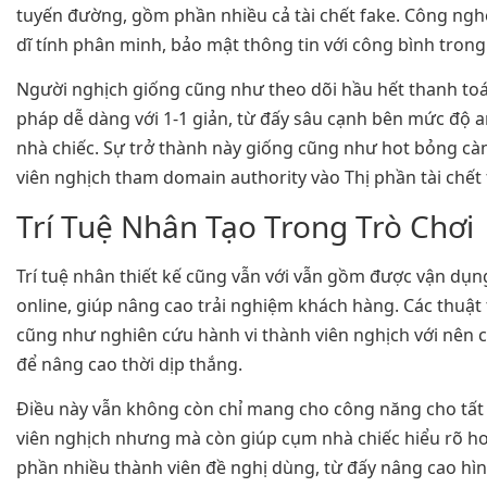
tuyến đường, gồm phần nhiều cả tài chết fake. Công ngh
dĩ tính phân minh, bảo mật thông tin với công bình trong
Người nghịch giống cũng như theo dõi hầu hết thanh toá
pháp dễ dàng với 1-1 giản, từ đấy sâu cạnh bên mức độ an 
nhà chiếc. Sự trở thành này giống cũng như hot bỏng cà
viên nghịch tham domain authority vào Thị phần tài chết 
Trí Tuệ Nhân Tạo Trong Trò Chơi
Trí tuệ nhân thiết kế cũng vẫn với vẫn gồm được vận dụng
online, giúp nâng cao trải nghiệm khách hàng. Các thuật 
cũng như nghiên cứu hành vi thành viên nghịch với nên 
để nâng cao thời dịp thắng.
Điều này vẫn không còn chỉ mang cho công năng cho tất
viên nghịch nhưng mà còn giúp cụm nhà chiếc hiểu rõ hơn
phần nhiều thành viên đề nghị dùng, từ đấy nâng cao hìn