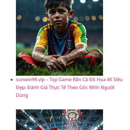
sunwin99.vip – Top Game Bắn Cá Đồ Họa 4K Siêu
Đẹp: Đánh Giá Thực Tế Theo Góc Nhìn Người
Dùng