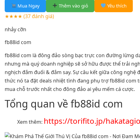
Mua Ngay
Thêm vào giỏ
Yêu thích
★★★★
(37 đánh giá)
nhảy cỡn
fb88id com
fb88id com là đông đảo sòng bạc trực con đường lừng da
nhưng mà quý doanh nghiệp sẽ sở hữu được thể trải ng
nghịch đắm đuối & đắm say. Sự câu kết giữa công nghệ 
thức nó ta đặt deals nhiệt tình đang phụ trợ fb88id com 
mua chỗ trước nhất cho đông đảo ai yêu mếm cá cược.
Tổng quan về fb88id com
https://torifito.jp/hakatag
Xem thêm: