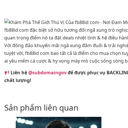
fb88id com đặc biệt sở hữu tương đối ngã xung trò nghịc
quan trọng điểm nó ta đặt deals nhiệt tình & hệ điều hàn
Với đông đảo khuyến mãi ngã xung đắm đuối & trải nghiệm
tuyệt vời, fb88id com bao tất cả là điểm cho mua chọn tu
ai yêu mếm cá cược & hy vọng mày mò cuộc sống sòng b
Liên hệ
@subdomaingov
để được phục vụ BACKLIN
chất lượng!
Sản phẩm liên quan