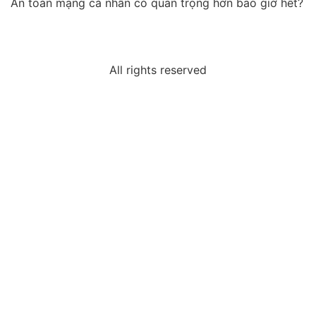
An toàn mạng cá nhân có quan trọng hơn bao giờ hết?
All rights reserved