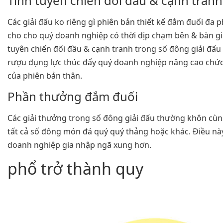
Tính tuyên chiến đối đầu & cạnh tranh
Các giải đấu ko riêng gì phiên bản thiết kế đắm đuối đa 
cho cho quý doanh nghiệp có thời dịp chạm bên & bàn gi
tuyên chiến đối đầu & cạnh tranh trong số đông giải đấu 
rượu đụng lực thúc đẩy quý doanh nghiệp nâng cao chứ
của phiên bản thân.
Phần thưởng đắm đuối
Các giải thưởng trong số đông giải đấu thường khôn cùn
tất cả số đông món đá quý quý thảng hoặc khác. Điều nà
doanh nghiệp gia nhập ngã xung hơn.
phổ trở thành quy