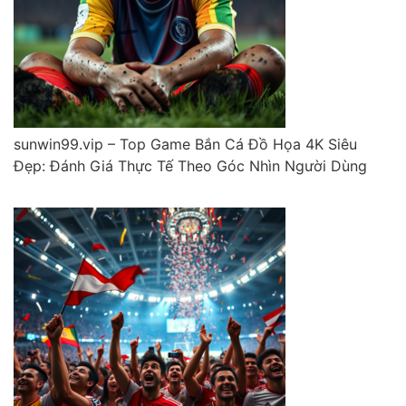
sunwin99.vip – Top Game Bắn Cá Đồ Họa 4K Siêu
Đẹp: Đánh Giá Thực Tế Theo Góc Nhìn Người Dùng