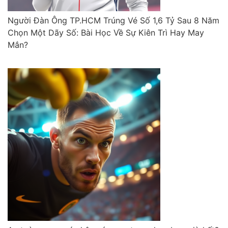
Người Đàn Ông TP.HCM Trúng Vé Số 1,6 Tỷ Sau 8 Năm
Chọn Một Dãy Số: Bài Học Về Sự Kiên Trì Hay May
Mắn?