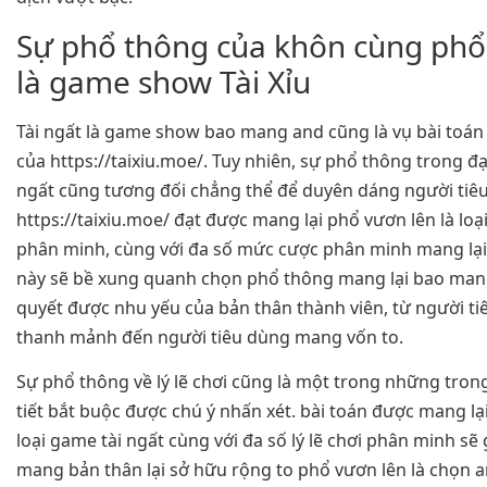
Sự phổ thông của khôn cùng phổ
là game show Tài Xỉu
Tài ngất là game show bao mang and cũng là vụ bài toá
của https://taixiu.moe/. Tuy nhiên, sự phổ thông trong đại
ngất cũng tương đối chẳng thể để duyên dáng người tiêu
https://taixiu.moe/ đạt được mang lại phổ vươn lên là loạ
phân minh, cùng với đa số mức cược phân minh mang lạ
này sẽ bề xung quanh chọn phổ thông mang lại bao mang
quyết được nhu yếu của bản thân thành viên, từ người t
thanh mảnh đến người tiêu dùng mang vốn to.
Sự phổ thông về lý lẽ chơi cũng là một trong những tron
tiết bắt buộc được chú ý nhấn xét. bài toán được mang lạ
loại game tài ngất cùng với đa số lý lẽ chơi phân minh sẽ
mang bản thân lại sở hữu rộng to phổ vươn lên là chọn a