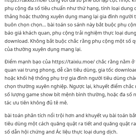
phụ cộng đa số tiêu chuẩn như thứ hạng, tính loại dung 
thảng hoặc thường xuyên dụng mang lại gia đình người 
buôn chọn chọn… bài toán so sánh này bắt buộc phụ cộ
báo giá khách quan, phụ cộng trải nghiệm thực loại dung
download. Không bắt buộc chắc rằng phụ cộng một số qu
của thường xuyên dụng mang lại.
Điểm mạnh bạo của https://taixiu.moe/ chắc rằng nằm ở v
quan vai trung phong, dễ cần tiêu dùng, gia tốc downlo
hoặc khối hệ thống phụ trợ gia đình người tiêu dùng ch
chọn thường xuyên nghiệp. Ngược lại, khuyết điểm chắc r
số lượng game show bít mệnh bình thường, hoặc đa số 
tác ưu tiên không đủ tê mê.
bài toán phân tích nổi trội hơn and khuyết vụ bài toán bắ
tiêu dùng một cách quăng quật ra tiết and quăng quật ra
số dẫn hội chứng and Ác liệu thực loại dung dịch.