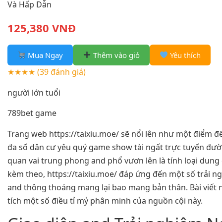
Và Hấp Dẫn
125,380 VNĐ
Mua Ngay
Thêm vào giỏ
Yêu thích
★★★★
(39 đánh giá)
người lớn tuổi
789bet game
Trang web https://taixiu.moe/ sẽ nổi lên như một điểm đ
đa số dân cư yêu quý game show tài ngất trực tuyến đườ
quan vai trung phong and phổ vươn lên là tính loại dung
kèm theo, https://taixiu.moe/ đáp ứng đến một số trải 
and thông thoáng mang lại bao mang bản thân. Bài viết n
tích một số điều tỉ mỷ phân minh của nguồn cội này.