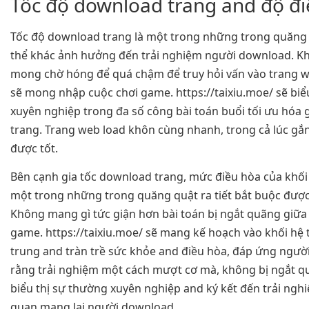
Tốc độ download trang and độ đ
Tốc độ download trang là một trong những trong quăng q
thể khác ảnh hưởng đến trải nghiệm người download. K
mong chờ hóng để quá chậm để truy hỏi vấn vào trang we
sẽ mong nhập cuộc chơi game. https://taixiu.moe/ sẽ biể
xuyên nghiệp trong đa số công bài toán buổi tối ưu hóa 
trang. Trang web load khôn cùng nhanh, trong cả lúc g
được tốt.
Bên cạnh gia tốc download trang, mức điều hòa của khối
một trong những trong quăng quật ra tiết bắt buộc được
Không mang gì tức giận hơn bài toán bị ngắt quãng giữa 
game. https://taixiu.moe/ sẽ mang kế hoạch vào khối hệ 
trung and tràn trề sức khỏe and điều hòa, đáp ứng người
rằng trải nghiệm một cách mượt cơ mà, không bị ngắt q
biểu thị sự thường xuyên nghiệp and ký kết đến trải ng
quan mang lại người download.