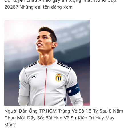
2026? Những cái tên đáng xem
Người Đàn Ông TP.HCM Trúng Vé Số 1,6 Tỷ Sau 8 Năm
Chọn Một Dãy Số: Bài Học Về Sự Kiên Trì Hay May
Mắn?