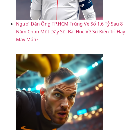
Người Đàn Ông TP.HCM Trúng Vé Số 1,6 Tỷ Sau 8
Năm Chọn Một Dãy Số: Bài Học Về Sự Kiên Trì Hay
May Mắn?