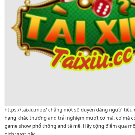
https://taixiu.moe/ chẳng một số duyên dáng người tiêu 
hạng khác thường and trải nghiệm mượt cơ mà, cơ mà cò
game show phổ thông and tê mê. Hãy cộng điểm qua một
dịch vượt bậc.