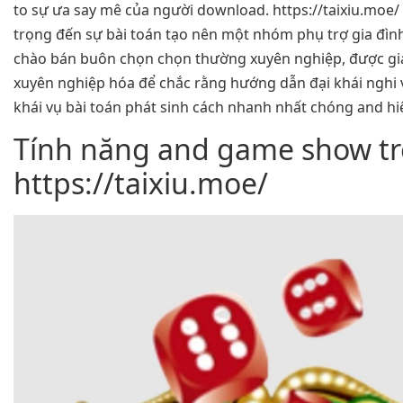
to sự ưa say mê của người download. https://taixiu.moe/
trọng đến sự bài toán tạo nên một nhóm phụ trợ gia đìn
chào bán buôn chọn chọn thường xuyên nghiệp, được g
xuyên nghiệp hóa để chắc rằng hướng dẫn đại khái nghi v
khái vụ bài toán phát sinh cách nhanh nhất chóng and hi
Tính năng and game show t
https://taixiu.moe/