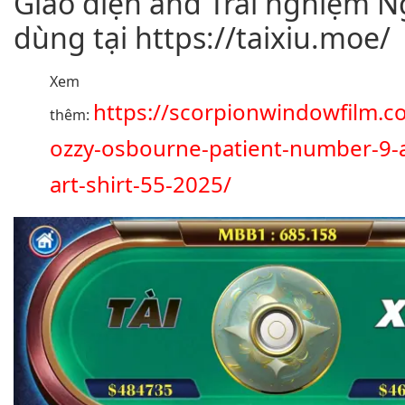
Giao diện and Trải nghiệm N
dùng tại https://taixiu.moe/
Xem
https://scorpionwindowfilm.c
thêm:
ozzy-osbourne-patient-number-9-
art-shirt-55-2025/