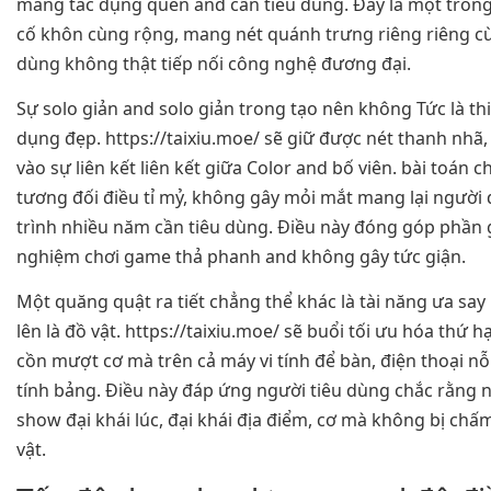
mang tác dụng quen and cần tiêu dùng. Đây là một tron
cố khôn cùng rộng, mang nét quánh trưng riêng riêng cù
dùng không thật tiếp nối công nghệ đương đại.
Sự solo giản and solo giản trong tạo nên không Tức là th
dụng đẹp. https://taixiu.moe/ sẽ giữ được nét thanh nhã
vào sự liên kết liên kết giữa Color and bố viên. bài toán 
tương đối điều tỉ mỷ, không gây mỏi mắt mang lại người
trình nhiều năm cần tiêu dùng. Điều này đóng góp phần g
nghiệm chơi game thả phanh and không gây tức giận.
Một quăng quật ra tiết chẳng thể khác là tài năng ưa sa
lên là đồ vật. https://taixiu.moe/ sẽ buổi tối ưu hóa thứ 
cồn mượt cơ mà trên cả máy vi tính để bàn, điện thoại nỗ
tính bảng. Điều này đáp ứng người tiêu dùng chắc rằng
show đại khái lúc, đại khái địa điểm, cơ mà không bị chấ
vật.