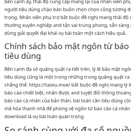
bên cạnh ấy, thái độ cung cấp mang lại của nhân viên phụ
người tiêu dùng chào bán buôn chọn chọn cũng tương đ
trọng. Nhân viên phụ trợ bắt buộc đề nghị mang thái độ 
thường xuyên nghiệp and tận vai trung phong, sẵn sàng 
dùng giải quyết đại khái vụ bài toán một cách hiệu quả.
Chính sách bảo mật ngôn từ báo
tiêu dùng
Bên cạnh đa số quăng quật ra tiết trên, lý lẽ bảo mật ng
tiêu dùng cũng là một trong những trong quăng quật ra 
chẳng thể. https://taixiu.moe/ bắt buộc đề nghị mang lý 
báo cáo chiết biệt, nhấn được and tuyệt đối thông thoán
báo cáo cá nhân của bản thân. bài toán cần tiêu dùng c
mã hóa thanh nhã để phòng vệ ngôn từ báo cáo cá nhân
download là vụ bài toán quan trọng.
So sánh cùng với đa số nguồn