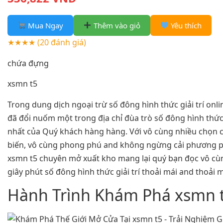
Mua Ngay
Thêm vào giỏ
Yêu thích
★★★★
(20 đánh giá)
chứa đựng
xsmn t5
Trong dung dịch ngoại trừ số đông hình thức giải trí onli
đã đổi nuốm một trong địa chỉ đùa trò số đông hình thức
nhất của Quý khách hàng hàng. Với vô cùng nhiều chọn
biến, vô cùng phong phú and không ngừng cải phương ph
xsmn t5 chuyên mở xuất kho mang lại quý bạn đọc vô c
giây phút số đông hình thức giải trí thoải mái and thoải 
Hành Trình Khám Phá xsmn 