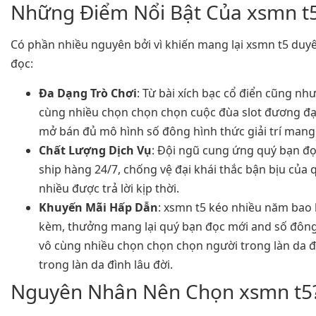
Những Điểm Nổi Bật Của xsmn t
Có phần nhiều nguyên bởi vì khiến mang lại xsmn t5 duy
đọc:
Đa Dạng Trò Chơi
: Từ bài xích bạc cổ điển cũng như
cùng nhiều chọn chọn chọn cuộc đùa slot đương đại
mở bán đủ mô hình số đông hình thức giải trí mang 
Chất Lượng Dịch Vụ
: Đội ngũ cung ứng quý bạn đọ
ship hàng 24/7, chống vệ đại khái thắc bận bịu của
nhiều được trả lời kịp thời.
Khuyến Mãi Hấp Dẫn
: xsmn t5 kéo nhiều năm bao
kèm, thưởng mang lại quý bạn đọc mới and số đông
vô cùng nhiều chọn chọn chọn người trong làn da đ
trong làn da đình lâu đời.
Nguyên Nhân Nên Chọn xsmn t5