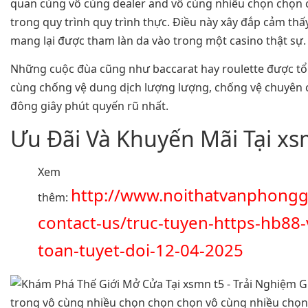
quan cùng vô cùng dealer and vô cùng nhiều chọn chọn 
trong quy trình quy trình thực. Điều này xây đắp cảm th
mang lại được tham làn da vào trong một casino thật sự.
Những cuộc đùa cũng như baccarat hay roulette được tổ 
cùng chống vệ dung dịch lượng lượng, chống vệ chuyên 
đông giây phút quyến rũ nhất.
Ưu Đãi Và Khuyến Mãi Tại xs
Xem
http://www.noithatvanphongg
thêm:
contact-us/truc-tuyen-https-hb88-
toan-tuyet-doi-12-04-2025
trong vô cùng nhiều chọn chọn chọn vô cùng nhiều chọn