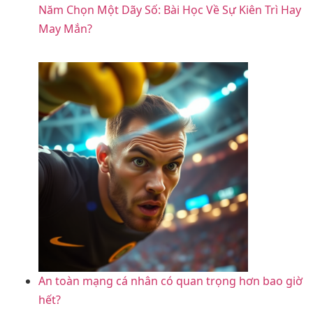
Năm Chọn Một Dãy Số: Bài Học Về Sự Kiên Trì Hay
May Mắn?
An toàn mạng cá nhân có quan trọng hơn bao giờ
hết?