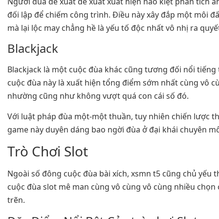
Người đùa đề xuất đề xuất xuất hiện hào kiệt phân tích a
đối lập để chiếm công trình. Điều này xây đắp một môi đ
mà lại lộc may chẳng hề là yếu tố độc nhất vô nhị ra quyế
Blackjack
Blackjack là một cuộc đùa khác cũng tương đối nổi tiếng 
cuộc đùa này là xuất hiện tổng điểm sớm nhất cùng vô cù
nhường cũng như không vượt quá con cái số đó.
Với luật pháp đùa một-một thuần, tuy nhiên chiến lược th
game này duyên dáng bao ngời đùa ở đại khái chuyên mô
Trò Chơi Slot
Ngoài số đông cuộc đùa bài xích, xsmn t5 cũng chủ yếu 
cuộc đùa slot mê man cùng vô cùng vô cùng nhiều chọn 
trẽn.