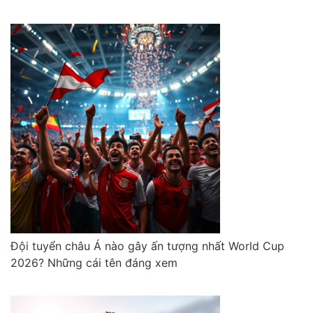
Đội tuyển châu Á nào gây ấn tượng nhất World Cup
2026? Những cái tên đáng xem