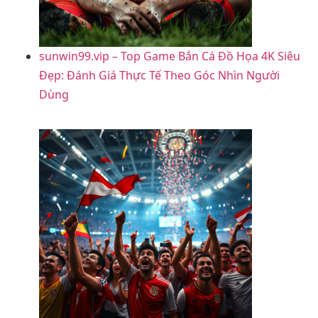
sunwin99.vip – Top Game Bắn Cá Đồ Họa 4K Siêu
Đẹp: Đánh Giá Thực Tế Theo Góc Nhìn Người
Dùng