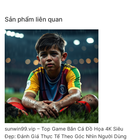
Sản phẩm liên quan
sunwin99.vip – Top Game Bắn Cá Đồ Họa 4K Siêu
Đẹp: Đánh Giá Thực Tế Theo Góc Nhìn Người Dùng