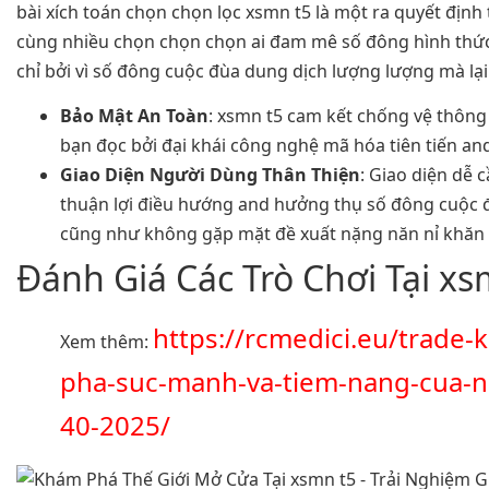
bài xích toán chọn chọn lọc xsmn t5 là một ra quyết địn
cùng nhiều chọn chọn chọn ai đam mê số đông hình thức g
chỉ bởi vì số đông cuộc đùa dung dịch lượng lượng mà lại
Bảo Mật An Toàn
: xsmn t5 cam kết chống vệ thông
bạn đọc bởi đại khái công nghệ mã hóa tiên tiến and
Giao Diện Người Dùng Thân Thiện
: Giao diện dễ c
thuận lợi điều hướng and hưởng thụ số đông cuộc 
cũng như không gặp mặt đề xuất nặng năn nỉ khăn
Đánh Giá Các Trò Chơi Tại xs
https://rcmedici.eu/trade
Xem thêm:
pha-suc-manh-va-tiem-nang-cua-n
40-2025/