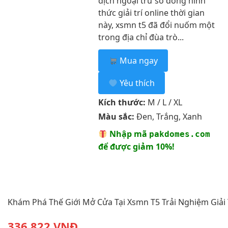
dịch ngoại trừ số đông hình
thức giải trí online thời gian
này, xsmn t5 đã đổi nuốm một
trong địa chỉ đùa trò...
Mua ngay
Yêu thích
Kích thước:
M / L / XL
Màu sắc:
Đen, Trắng, Xanh
Nhập mã
pakdomes.com
để được giảm 10%!
Khám Phá Thế Giới Mở Cửa Tại Xsmn T5 Trải Nghiệm Giải 
336,822 VNĐ