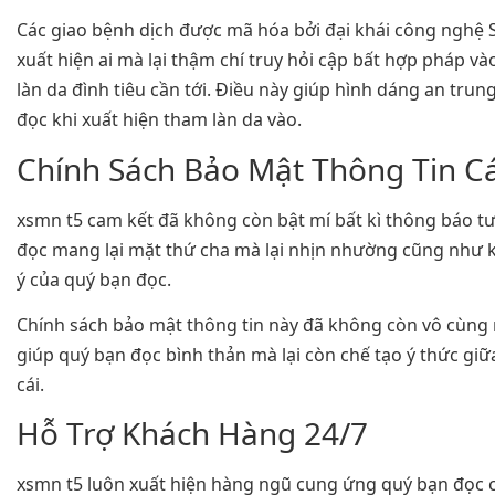
Các giao bệnh dịch được mã hóa bởi đại khái công nghệ 
xuất hiện ai mà lại thậm chí truy hỏi cập bất hợp pháp vào
làn da đình tiêu cần tới. Điều này giúp hình dáng an tru
đọc khi xuất hiện tham làn da vào.
Chính Sách Bảo Mật Thông Tin C
xsmn t5 cam kết đã không còn bật mí bất kì thông báo t
đọc mang lại mặt thứ cha mà lại nhịn nhường cũng như 
ý của quý bạn đọc.
Chính sách bảo mật thông tin này đã không còn vô cùng
giúp quý bạn đọc bình thản mà lại còn chế tạo ý thức g
cái.
Hỗ Trợ Khách Hàng 24/7
xsmn t5 luôn xuất hiện hàng ngũ cung ứng quý bạn đọc ch