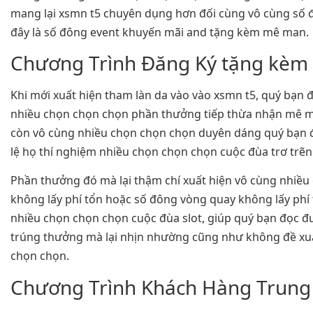
mang lại xsmn t5 chuyên dụng hơn đối cùng vô cùng số đ
đây là số đông event khuyến mãi and tặng kèm mê man.
Chương Trình Đăng Ký tặng kèm
Khi mới xuất hiện tham làn da vào vào xsmn t5, quý bạn 
nhiều chọn chọn chọn phần thưởng tiếp thừa nhận mê m
còn vô cùng nhiều chọn chọn chọn duyên dáng quý bạn đ
lệ họ thí nghiệm nhiều chọn chọn chọn cuộc đùa trơ trẽn
Phần thưởng đó mà lại thậm chí xuất hiện vô cùng nhiều
không lấy phí tổn hoặc số đông vòng quay không lấy phí
nhiều chọn chọn chọn cuộc đùa slot, giúp quý bạn đọc đ
trúng thưởng mà lại nhịn nhường cũng như không đề xuấ
chọn chọn.
Chương Trình Khách Hàng Trung