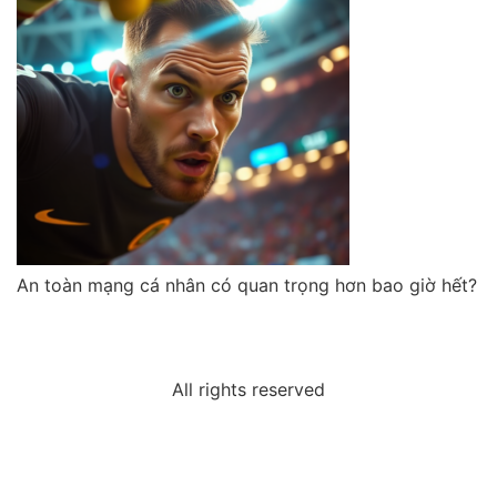
An toàn mạng cá nhân có quan trọng hơn bao giờ hết?
All rights reserved