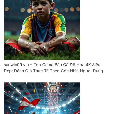
sunwin99.vip – Top Game Bắn Cá Đồ Họa 4K Siêu
Đẹp: Đánh Giá Thực Tế Theo Góc Nhìn Người Dùng