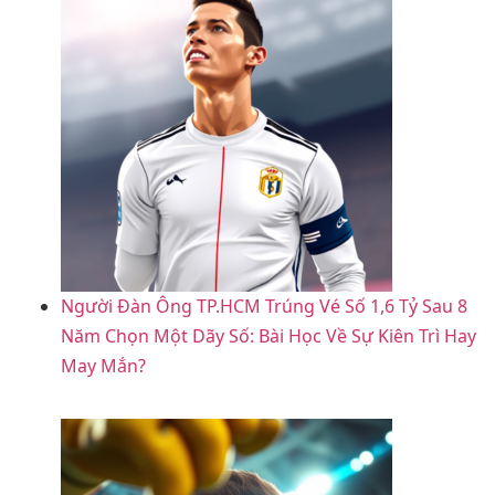
Người Đàn Ông TP.HCM Trúng Vé Số 1,6 Tỷ Sau 8
Năm Chọn Một Dãy Số: Bài Học Về Sự Kiên Trì Hay
May Mắn?