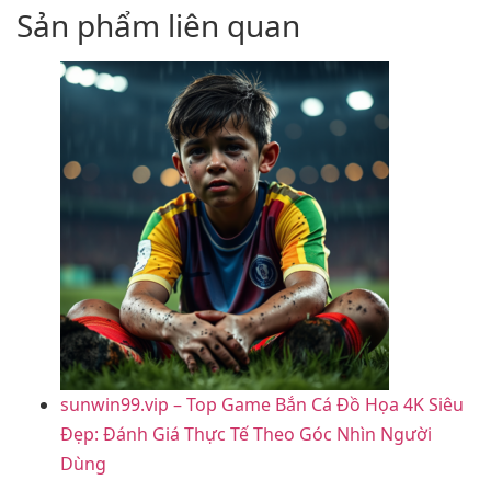
Sản phẩm liên quan
sunwin99.vip – Top Game Bắn Cá Đồ Họa 4K Siêu
Đẹp: Đánh Giá Thực Tế Theo Góc Nhìn Người
Dùng