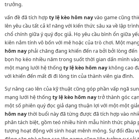
trưởng.
vấn đề đã tích hợp
ty lệ kèo hôm nay
vào game cũng thiế
lên yêu cầu tất cả kĩ năng với kiến thức sâu xa về lập trì
chổ chính giữa ý quý đọc giả. Họ yêu cầu bình ổn giữa yếu
kiên nắm tính vô bốn với mê hoặc của trò chơi. Một mạn
hôm nay
phải chăng đang khiến đến ra bởi bởi lòng đến 
bọn họ kéo nhiều năm trong suốt thời gian dấn mình vào vớ
một mạng lưới hệ thống
ty lệ kèo hôm nay
không cao đa
với khiến đến mất đi đi lòng tin của thành viên gia đình.
Sự nâng cao lên của kỹ thuật cũng góp phần vấp ngã su
mạng lưới hệ thống
ty lệ kèo hôm nay
trở thành góc cạn
một số phiên quý đọc giả dạng thuận lợi với một-một giả
hôm nay
thời buổi này đã từng được đã tích hợp vào n
phân tách biệt, gồm teó nhiều hình mẫu hình thức pháp
tượng hoạt động với sinh hoạt mênh mông. Sự đối đầu v