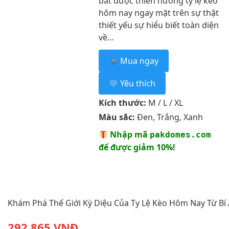
bắt được thiên hướng ty lệ kèo
hôm nay ngay mặt trên sự thật
thiết yếu sự hiểu biết toàn diện
về...
Mua ngay
Yêu thích
Kích thước:
M / L / XL
Màu sắc:
Đen, Trắng, Xanh
Nhập mã
pakdomes.com
để được giảm 10%!
Khám Phá Thế Giới Kỳ Diệu Của Ty Lệ Kèo Hôm Nay Từ Bí
292,865 VNĐ