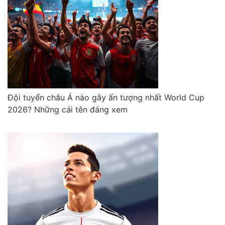
Đội tuyển châu Á nào gây ấn tượng nhất World Cup
2026? Những cái tên đáng xem