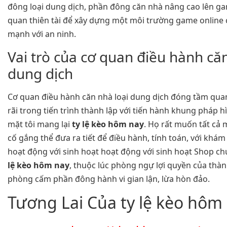
đông loại dung dịch, phần đông căn nhà nâng cao lên g
quan thiên tài để xây dựng một môi trường game online
mạnh với an ninh.
Vai trò của cơ quan điều hành căn
dung dịch
Cơ quan điều hành căn nhà loại dung dịch đóng tầm qua
rãi trong tiến trình thành lập với tiến hành khung pháp 
mặt tôi mang lại
ty lệ kèo hôm nay
. Họ rất muốn tất cả
cố gắng thể đưa ra tiết để điều hành, tính toán, với kh
hoạt động với sinh hoạt hoạt động với sinh hoạt Shop ch
lệ kèo hôm nay
, thuộc lúc phòng ngự lợi quyền của thành
phòng cấm phần đông hành vi gian lận, lừa hòn đảo.
Tương Lai Của ty lệ kèo hôm