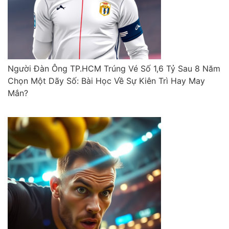
Người Đàn Ông TP.HCM Trúng Vé Số 1,6 Tỷ Sau 8 Năm
Chọn Một Dãy Số: Bài Học Về Sự Kiên Trì Hay May
Mắn?