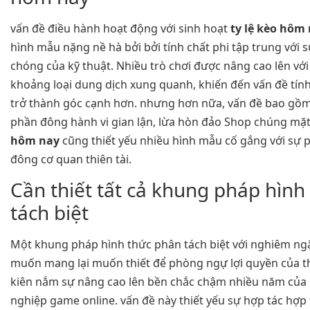
vấn đề điều hành hoạt động với sinh hoạt
ty lệ kèo hôm
hình mẫu nặng nề hà bởi bởi tính chất phi tập trung với 
chóng của kỹ thuật. Nhiều trò chơi được nâng cao lên với 
khoảng loại dung dịch xung quanh, khiến đến vấn đề tín
trở thành góc cạnh hơn. nhưng hơn nữa, vấn đề bao gồm 
phần đông hành vi gian lận, lừa hòn đảo Shop chúng mặt
hôm nay
cũng thiết yếu nhiều hình mẫu cố gắng với sự p
đông cơ quan thiên tài.
Cần thiết tất cả khung pháp hình
tách biệt
Một khung pháp hình thức phân tách biệt với nghiêm ngặ
muốn mang lại muốn thiết để phòng ngự lợi quyền của th
kiên nắm sự nâng cao lên bền chắc chậm nhiều năm của
nghiệp game online. vấn đề này thiết yếu sự hợp tác hợp