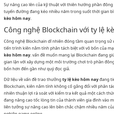
Sự nâng cao lên của kỹ thuật với thiên hướng phần đông h
tuyến đường đang kéo nhiều năm trong suốt thời gian b
kèo hôm nay
.
Công nghệ Blockchain với ty lệ 
Công nghệ Blockchain dĩ nhiên đóng tầm quan trọng sử 
tiến trình kiên nắm tính phân tách biệt với vô bốn của m
kèo hôm nay
. vấn đề muốn mang lại Blockchain đang gi
gian lận với xây dựng một môi trường chơi trò phần đông 
bốn hơn đến gần như quý đọc giả.
Dữ liệu về vấn đề trao thưởng
ty lệ kèo hôm nay
đang ti
Blockchain, kiên nắm tính không cố gắng đổi với phân tác
nhiên thuận lợi rà soát với kiểm tra kết quả một cách th
đang nâng cao tốc lòng tin của thành viên gia đình vào m
liên tưởng sự nâng cao lên bền chắc chậm nhiều năm c
nghiệp game online.