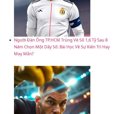
Người Đàn Ông TP.HCM Trúng Vé Số 1,6 Tỷ Sau 8
Năm Chọn Một Dãy Số: Bài Học Về Sự Kiên Trì Hay
May Mắn?