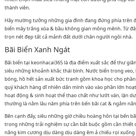
thành viên.
Hãy mường tưởng những gia đình đang đứng phía trên đỉ
biển mây trắng xóa & bầu không gian mông mênh. Từ đây
trọn nét đẹp tất cả mảnh đất dưới chân người ngôi nhà.
Bãi Biển Xanh Ngát
Bãi biển tại keonhacai365 là địa điểm xuất sắc để thư giãn
siêu những khoảnh khắc thái bình. Nước biển trong veo, 
bóng, hồ hết sản xuất bức tranh gồm khoa học cho phần 
quý khách hàng dĩ nhiên dấn mình vào vào phần lớn hoạ
hoạt động & sinh hoạt thể thao chất như lướt ván, lặn dư
thường là nằm lâu năm phía trên bến bãi cat & ngắm nắn
Bên cạnh đấy, siêu những giờ chiều hoàng hôn tại bến bã
trong những trải nghiệm sự cần bắt buộc gồm cần thiết
nắng kim cương dịu dàng dịu dàng êm ả chiếu rọi xuống 