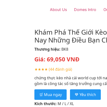
About Us
Domes Intro
O
Khám Phá Thế Giới Kèo
Nay Những Điều Bạn Ch
Thương hiệu:
BK8
Giá:
69,050
VNĐ
★★★★
(44 đánh giá)
chứng thực kèo nhà cái world cup tới na
gồm là công tác số tăng trưởng cung cấp
🛒 Mua ngay
💙 Yêu thích
Kích thước:
M / L / XL