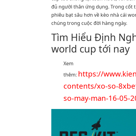
đủ người thân ứng dụng. Trong cốt t
phiêu bạt sâu hơn về kèo nhà cái wo
chúng trong cuộc đời hàng ngày.
Tìm Hiểu Định Ngh
world cup tới nay
Xem
https://www.ki
thêm:
contents/xo-so-8xbe
so-may-man-16-05-2