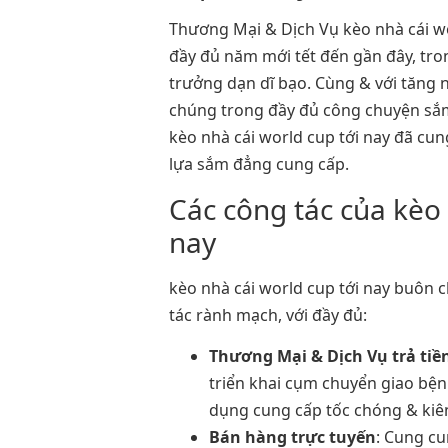
Thương Mại & Dịch Vụ kèo nhà cái wo
đầy đủ năm mới tết đến gần đây, tro
trưởng dạn dĩ bạo. Cùng & với tăng
chúng trong đầy đủ công chuyện sắm
kèo nhà cái world cup tới nay đã cu
lựa sắm đẳng cung cấp.
Các công tác của kèo 
nay
kèo nhà cái world cup tới nay buôn 
tác rành mạch, với đầy đủ:
Thương Mại & Dịch Vụ trả tiề
triển khai cụm chuyển giao bện
dụng cung cấp tốc chóng & kiê
Bán hàng trực tuyến
: Cung cu