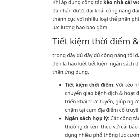
Khi áp dụng công tác
kèo nhà cái wo
đã nhận được đại khái công năng đá
thành cục với nhiều loại thể phân 
lực lượng bao bao gồm.
Tiết kiệm thời điểm &
trong đầy đủ đầy đủ công năng tối đa
đến là hào kiệt tiết kiệm ngân sách 
thân ứng dụng.
Tiết kiệm thời điểm
: Với kèo n
chuyển giao bệnh dịch & hoạt đ
triển khai trực tuyến, giúp ng
chậm tại cụm địa điểm cổ truyề
Ngân sách hợp lý
: Các công tá
thường đi kèm theo với cái báo
dụng nhiều phổ thông lúc cươn