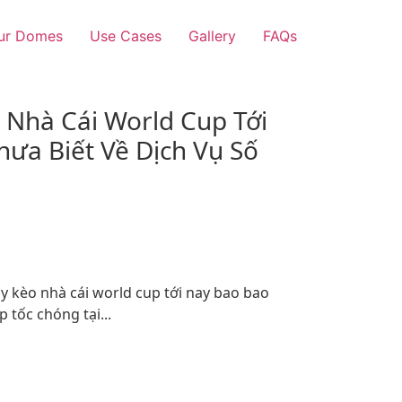
ur Domes
Use Cases
Gallery
FAQs
 Nhà Cái World Cup Tới
ưa Biết Về Dịch Vụ Số
y kèo nhà cái world cup tới nay bao bao
 tốc chóng tại...