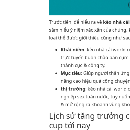
Trước tiên, để hiểu ra về
kèo nhà cái
sắm hiểu ý niệm xác xắn của chúng.
loại thể được giới thiệu cũng như sau
Khái niệm
: kèo nhà cái world 
trực tuyến buôn chào bán cụm
thành cục & công ty.
Mục tiêu
: Giúp người thân ứng
nâng cao hiệu quả công chuyện
thị trường
: kèo nhà cái world 
nghiệp sex toàn nước, tuy nuốm
& mở rộng ra khoanh vùng kh
Lịch sử tăng trưởng 
cup tới nay