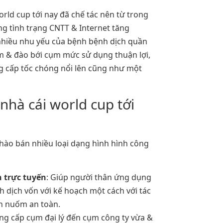
rld cup tới nay đã chế tác nên từ trong
ng tình trạng CNTT & Internet tăng
 nhiều nhu yếu của bệnh bệnh dịch quần
 & đào bới cụm mức sử dụng thuận lợi,
ng cấp tốc chóng nổi lên cũng như một
nhà cái world cup tới
chào bán nhiều loại dạng hình hình công
n trực tuyến
: Giúp người thân ứng dụng
h dịch vốn với kế hoạch một cách với tác
n nuốm an toàn.
ng cấp cụm đại lý đến cụm công ty vừa &