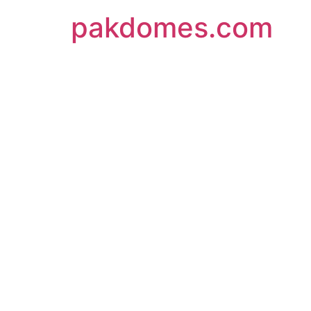
pakdomes.com