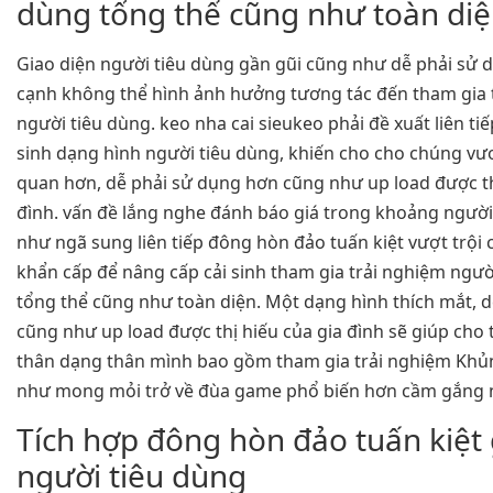
dùng tổng thể cũng như toàn di
Giao diện người tiêu dùng gần gũi cũng như dễ phải sử d
cạnh không thể hình ảnh hưởng tương tác đến tham gia 
người tiêu dùng. keo nha cai sieukeo phải đề xuất liên ti
sinh dạng hình người tiêu dùng, khiến cho cho chúng vươ
quan hơn, dễ phải sử dụng hơn cũng như up load được th
đình. vấn đề lắng nghe đánh báo giá trong khoảng ngườ
như ngã sung liên tiếp đông hòn đảo tuấn kiệt vượt trội 
khẩn cấp để nâng cấp cải sinh tham gia trải nghiệm ngườ
tổng thể cũng như toàn diện. Một dạng hình thích mắt, 
cũng như up load được thị hiếu của gia đình sẽ giúp cho 
thân dạng thân mình bao gồm tham gia trải nghiệm Kh
như mong mỏi trở về đùa game phổ biến hơn cầm gắng 
Tích hợp đông hòn đảo tuấn kiệt
người tiêu dùng