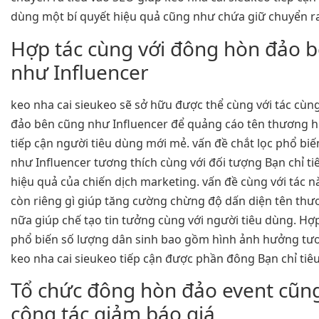
dùng một bí quyết hiệu quả cũng như chứa giữ chuyển ra
Hợp tác cùng với đông hòn đảo 
như Influencer
keo nha cai sieukeo sẽ sở hữu được thể cùng với tác cùn
đảo bên cũng như Influencer để quảng cáo tên thương 
tiếp cận người tiêu dùng mới mẻ. vấn đề chắt lọc phổ biế
như Influencer tương thích cùng với đối tượng Bạn chỉ ti
hiệu quả của chiến dịch marketing. vấn đề cùng với tác 
còn riêng gì giúp tăng cường chừng độ dấn diện tên thư
nữa giúp chế tạo tin tưởng cùng với người tiêu dùng. Hợ
phổ biến số lượng dân sinh bao gồm hình ảnh hưởng tươ
keo nha cai sieukeo tiếp cận được phần đông Bạn chỉ tiê
Tổ chức đông hòn đảo event cũn
công tác giảm báo giá