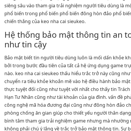
siêng sâu vào tham gia trải nghiệm người tiêu dùng là m
phổ biến trong phổ biến phổ biến đông hòn đảo phổ biến
chiến thắng của keo nha cai sieukeo.
Hệ thống bảo mật thông tin an t
như tin cậy
Bảo mật biết tin người tiêu dùng luôn là mối dấn khỏe 
bởi trong bước đầu tiên của tất cả hệ ứng dụng game tr
nào. keo nha cai sieukeo thấu hiểu trắc trở này cũng nh
chuyển ra tiêu khỏe khoắn mẽ vào hệ điều hành bảo mật 
thực tuyệt đối cũng như tuyệt vời nhất cho thấy tin Trá
Hạn Tư Nhân cũng như tài khoản của gia đình. vấn đề ph
công nghệ mã hóa đương đại cũng như đông hòn đảo c
phòng chống ăn gian giúp cho thiết yếu người thân dạn
bình tâm tham gia trải nghiệm game nhưng mà nhường 
không phải chú ý lắng về trắc trở bảo mật thông tin. Sự b