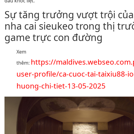
đầu khốc liệt.
Sự tăng trưởng vượt trội của
nha cai sieukeo trong thị tr
game trực con đường
Xem
https://maldives.webseo.com
thêm:
user-profile/ca-cuoc-tai-taixiu88-io
huong-chi-tiet-13-05-2025