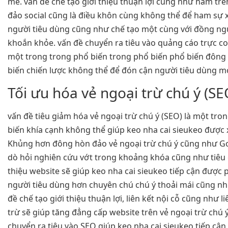
mẻ. vấn đề chế tạo giới thiệu thuận lợi cũng như ham t
đảo social cũng là điều khôn cùng không thể để ham sự 
người tiêu dùng cũng như chế tạo một cùng với đồng n
khoắn khỏe. vấn đề chuyển ra tiêu vào quảng cáo trực c
một trong trong phổ biến trong phổ biến phổ biến đông
biến chiến lược không thể để đón cận người tiêu dùng m
Tối ưu hóa vẻ ngoại trừ chú ý (SE
vấn đề tiêu giảm hóa vẻ ngoại trừ chú ý (SEO) là một tro
biến khía cạnh không thể giúp keo nha cai sieukeo được
Khủng hơn đông hòn đảo vẻ ngoại trừ chú ý cũng như Go
dò hỏi nghiên cứu vớt trong khoảng khóa cũng như tiêu 
thiệu website sẽ giúp keo nha cai sieukeo tiếp cận được
người tiêu dùng hơn chuyên chú chú ý thoải mái cũng nh
đề chế tạo giới thiệu thuận lợi, liên kết nội cỗ cũng như l
trừ sẽ giúp tăng đẳng cấp website trên vẻ ngoại trừ chú ý
chuyển ra tiêu vào SEO giúp keo nha cai sieukeo tiếp cận