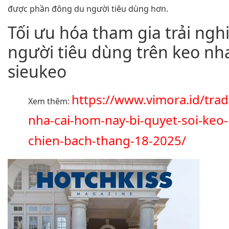
được phần đông du người tiêu dùng hơn.
Tối ưu hóa tham gia trải ng
người tiêu dùng trên keo nha
sieukeo
https://www.vimora.id/trad
Xem thêm:
nha-cai-hom-nay-bi-quyet-soi-keo
chien-bach-thang-18-2025/