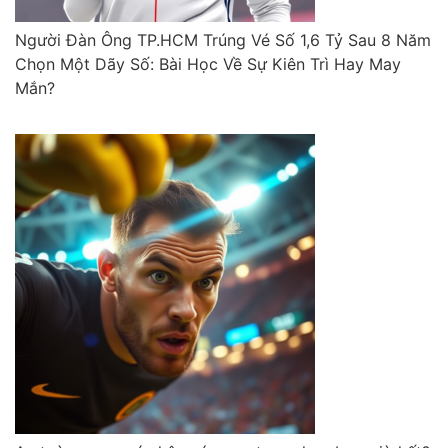
Người Đàn Ông TP.HCM Trúng Vé Số 1,6 Tỷ Sau 8 Năm
Chọn Một Dãy Số: Bài Học Về Sự Kiên Trì Hay May
Mắn?