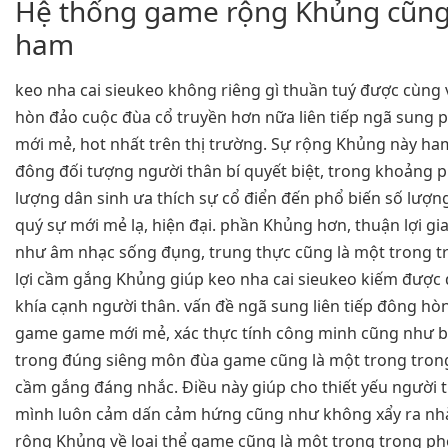
Hệ thống game rộng Khủng cũn
ham
keo nha cai sieukeo không riêng gì thuần tuý được cùng v
hòn đảo cuộc đùa cổ truyền hơn nữa liên tiếp ngã sung 
mới mẻ, hot nhất trên thị trường. Sự rộng Khủng này h
đông đối tượng người thân bí quyết biệt, trong khoảng p
lượng dân sinh ưa thích sự cổ điển đến phổ biến số lượn
quý sự mới mẻ lạ, hiện đại. phần Khủng hơn, thuận lợi gi
như âm nhạc sống đụng, trung thực cũng là một trong t
lợi cầm gắng Khủng giúp keo nha cai sieukeo kiếm được
khía cạnh người thân. vấn đề ngã sung liên tiếp đông hòn
game game mới mẻ, xác thực tính công minh cũng như bí
trong đúng siêng môn đùa game cũng là một trong trong
cầm gắng đáng nhắc. Điều này giúp cho thiết yếu người 
mình luôn cảm dấn cảm hứng cũng như không xẩy ra nh
rộng Khủng về loại thể game cũng là một trong trong ph