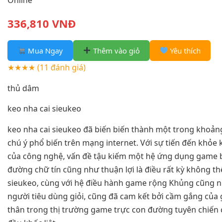
Online
336,810 VNĐ
Mua Ngay
Thêm vào giỏ
Yêu thích
★★★★
(11 đánh giá)
thủ dâm
keo nha cai sieukeo
keo nha cai sieukeo đã biến biến thành một trong khoả
chú ý phổ biến trên mạng internet. Với sự tiến đến khỏe
của công nghệ, vấn đề tậu kiếm một hệ ứng dụng game b
đường chữ tín cũng như thuận lợi là điều rất kỳ không th
sieukeo, cùng với hệ điều hành game rộng Khủng cũng 
người tiêu dùng giỏi, cũng đã cam kết bởi cầm gắng của 
thân trong thị trường game trực con đường tuyên chiến 