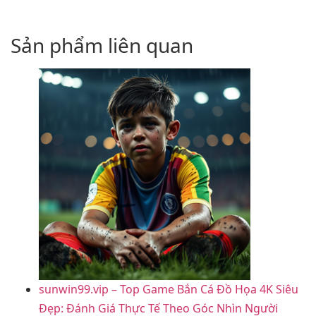
Sản phẩm liên quan
sunwin99.vip – Top Game Bắn Cá Đồ Họa 4K Siêu
Đẹp: Đánh Giá Thực Tế Theo Góc Nhìn Người