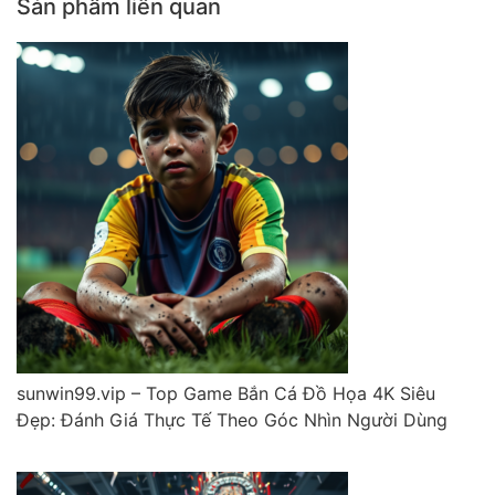
Sản phẩm liên quan
sunwin99.vip – Top Game Bắn Cá Đồ Họa 4K Siêu
Đẹp: Đánh Giá Thực Tế Theo Góc Nhìn Người Dùng