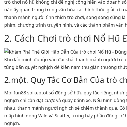
trò chơi nổ hũ không chỉ đề nghị cống hiến vào doanh số
nào ấy quan trọng trong văn hóa các hình thức giải trí t
thanh mảnh người tình thích trò chơi, song song cũng 
phim, chương trình truyền hình, và các thành phầm văn 
2. Cách Chơi trò chơi Nổ Hũ
Khi dấn mình đụng̀o vào đại khái thanh mảnh người trò c
túng bấn quyết nghịch để kiên nạm thu giãn thưởng thức
2.một. Quy Tắc Cơ Bản Của trò c
Mọi fun88 soikeotot số đông sở hữu quy tắc riêng, nhưn
nghịch chỉ cần đặt cược và quay bánh xe. Nếu hình dòn
nhau, thanh mảnh người nghịch sẽ chiếm thành quả. Có 
mập hình dòng Wild và Scatter, trưng bày phần đông cơ 
nghịch.