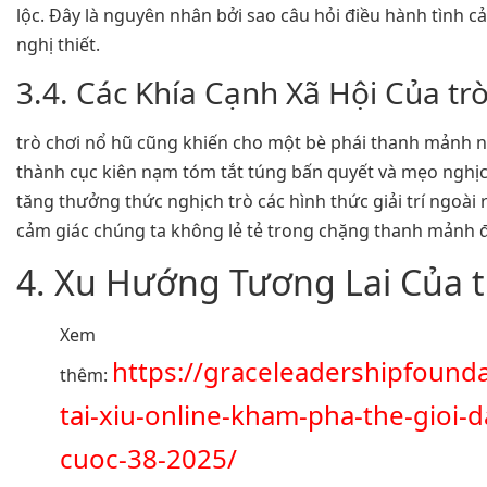
lộc. Đây là nguyên nhân bởi sao câu hỏi điều hành tình cả
nghị thiết.
3.4. Các Khía Cạnh Xã Hội Của tr
trò chơi nổ hũ cũng khiến cho một bè phái thanh mảnh n
thành cục kiên nạm tóm tắt túng bấn quyết và mẹo nghịc
tăng thưởng thức nghịch trò các hình thức giải trí ngoà
cảm giác chúng ta không lẻ tẻ trong chặng thanh mảnh đ
4. Xu Hướng Tương Lai Của t
Xem
https://graceleadershipfound
thêm:
tai-xiu-online-kham-pha-the-gioi-d
cuoc-38-2025/