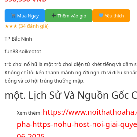
Mua Ngay
Thêm vào giỏ
Yêu thích
★★★
(34 đánh giá)
TP Bắc Ninh
fun88 soikeotot
trò chơi nổ hũ là một trò chơi điện tử khét tiếng và đắm 
Không chỉ lôi kéo thanh mảnh người nghịch vì điều khoả
bỏng và cơ hội trúng thưởng mập.
một. Lịch Sử Và Nguồn Gốc C
https://www.noithathoaha
Xem thêm:
pha-https-nohu-host-noi-giai-quye
06-2025