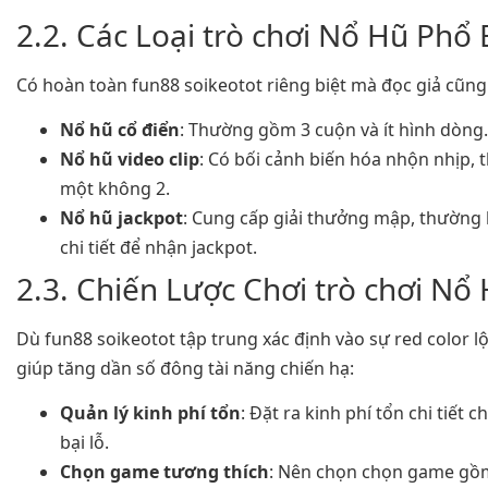
2.2. Các Loại trò chơi Nổ Hũ Phổ 
Có hoàn toàn fun88 soikeotot riêng biệt mà đọc giả cũn
Nổ hũ cổ điển
: Thường gồm 3 cuộn và ít hình dòng.
Nổ hũ video clip
: Có bối cảnh biến hóa nhộn nhịp,
một không 2.
Nổ hũ jackpot
: Cung cấp giải thưởng mập, thường
chi tiết để nhận jackpot.
2.3. Chiến Lược Chơi trò chơi Nổ
Dù fun88 soikeotot tập trung xác định vào sự red color 
giúp tăng dần số đông tài năng chiến hạ:
Quản lý kinh phí tổn
: Đặt ra kinh phí tổn chi tiết 
bại lỗ.
Chọn game tương thích
: Nên chọn chọn game gồm 