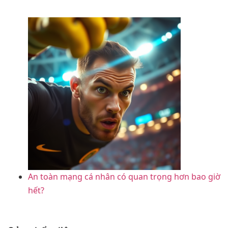
An toàn mạng cá nhân có quan trọng hơn bao giờ
hết?