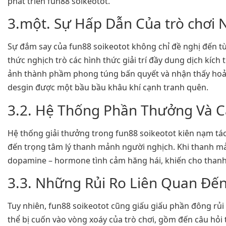
phát triển fun88 soikeotot.
3.một. Sự Hấp Dẫn Của trò chơi 
Sự đắm say của fun88 soikeotot không chỉ đề nghị đến từ 
thức nghịch trò các hình thức giải trí đầy dung dịch kíc
ảnh thành phầm phong túng bấn quyết và nhận thấy hoả
desgin được một bầu bầu khâu khí cạnh tranh quên.
3.2. Hệ Thống Phần Thưởng Và 
Hệ thống giải thưởng trong fun88 soikeotot kiên nạm t
đến trọng tâm lý thanh mảnh người nghịch. Khi thanh mản
dopamine – hormone tình cảm hăng hái, khiến cho thanh
3.3. Những Rủi Ro Liên Quan Đến
Tuy nhiên, fun88 soikeotot cũng giấu giấu phần đông r
thể bị cuốn vào vòng xoáy của trò chơi, gồm đến câu hỏi