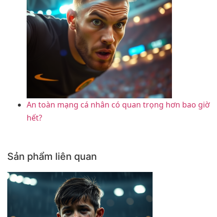
An toàn mạng cá nhân có quan trọng hơn bao giờ
hết?
Sản phẩm liên quan