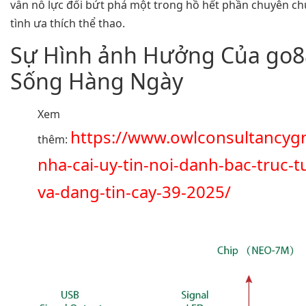
vẫn nỗ lực đổi bứt phá một trong hồ hết phần chuyên ch
tình ưa thích thể thao.
Sự Hình ảnh Hưởng Của go88
Sống Hàng Ngày
Xem
https://www.owlconsultancyg
thêm:
nha-cai-uy-tin-noi-danh-bac-truc-
va-dang-tin-cay-39-2025/