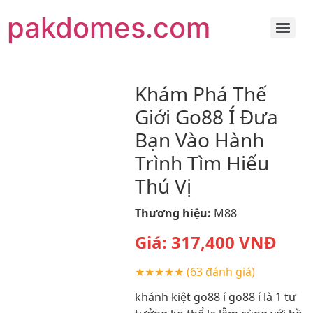
pakdomes.com
Khám Phá Thế
Giới Go88 Í Đưa
Bạn Vào Hành
Trình Tìm Hiểu
Thú Vị
Thương hiệu:
M88
Giá:
317,400
VNĐ
★★★★★
(63 đánh giá)
khánh kiệt go88 í go88 í là 1 tư