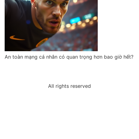
An toàn mạng cá nhân có quan trọng hơn bao giờ hết?
All rights reserved