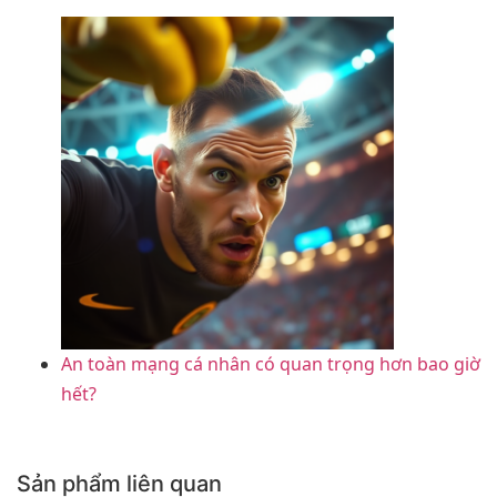
An toàn mạng cá nhân có quan trọng hơn bao giờ
hết?
Sản phẩm liên quan