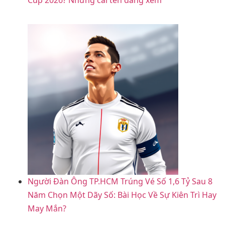
Người Đàn Ông TP.HCM Trúng Vé Số 1,6 Tỷ Sau 8
Năm Chọn Một Dãy Số: Bài Học Về Sự Kiên Trì Hay
May Mắn?