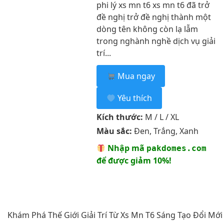
phi lý xs mn t6 xs mn t6 đã trở
đề nghị trở đề nghị thành một
dòng tên không còn lạ lẫm
trong nghành nghề dịch vụ giải
trí...
Mua ngay
Yêu thích
Kích thước:
M / L / XL
Màu sắc:
Đen, Trắng, Xanh
Nhập mã
pakdomes.com
để được giảm 10%!
Khám Phá Thế Giới Giải Trí Từ Xs Mn T6 Sáng Tạo Đổi M