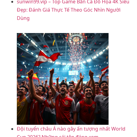
sunwin99.vip – Top Game Bắn Cá Đồ Họa 4K Siêu
Đẹp: Đánh Giá Thực Tế Theo Góc Nhìn Người
Dùng
Đội tuyển châu Á nào gây ấn tượng nhất World
Cup 2026? Những cái tên đáng xem