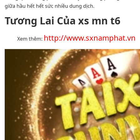
giữa hầu hết hết sức nhiều dung dịch.
Tương Lai Của xs mn t6
http://www.sxnamphat.vn
Xem thêm: