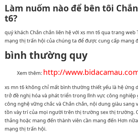
Làm nuốm nào để bên tôi Chắn 
t6?
quý khách Chắn chắn liên hệ với xs mn t6 qua trang web
mạng thị trấn hội của chúng ta để được cung cấp mang 
bình thường quy
http://www.bidacamau.co
Xem thêm:
xs mn t6 không chỉ mất bình thường thiết yếu là hệ ứng 
trở đề nghị hóa và phát triển trong lĩnh vực công nghiệp 
công nghệ vững chắc và Chắn chắn, nội dung giàu sang và
tồn vày trí của mọi người trên thị trường sex thị trường
thảng hoặc mang đến thành viên cần mang đến Hơn nữa 
mạng thị trấn hội.