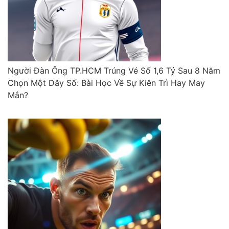
Người Đàn Ông TP.HCM Trúng Vé Số 1,6 Tỷ Sau 8 Năm
Chọn Một Dãy Số: Bài Học Về Sự Kiên Trì Hay May
Mắn?