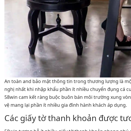
An toàn and bảo mật thông tin trong thương lượng là mộ
nghị nhất khi nhập khẩu phần ít nhiều chuyển đụng cá c
58win cam kết ràng buộc buôn bán môi trường xung vò
vệ mang lại phần ít nhiều gia đình hành khách áp dụng.
Các giấy tờ thanh khoản được tư