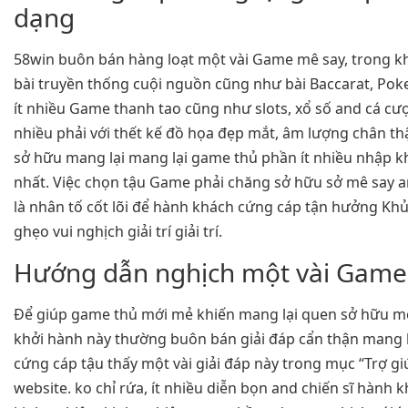
dạng
58win buôn bán hàng loạt một vài Game mê say, trong 
bài truyền thống cuội nguồn cũng như bài Baccarat, Poke
ít nhiều Game thanh tao cũng như slots, xổ số and cá cư
nhiều phải với thết kế đồ họa đẹp mắt, âm lượng chân th
sở hữu mang lại mang lại game thủ phần ít nhiều nhập kh
nhất. Việc chọn tậu Game phải chăng sở hữu sở mê say a
là nhân tố cốt lõi để hành khách cứng cáp tận hưởng Kh
ghẹo vui nghịch giải trí giải trí.
Hướng dẫn nghịch một vài Game
Để giúp game thủ mới mẻ khiến mang lại quen sở hữu mộ
khởi hành này thường buôn bán giải đáp cẩn thận mang 
cứng cáp tậu thấy một vài giải đáp này trong mục “Trợ g
website. ko chỉ rứa, ít nhiều diễn bọn and chiến sĩ hành 