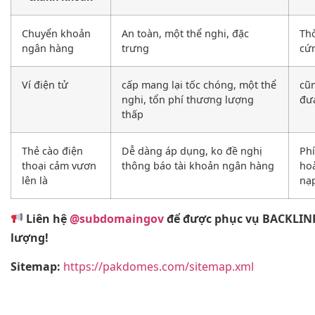
Chuyển khoản
An toàn, một thể nghi, đặc
Thờ
ngân hàng
trưng
cứn
Ví điện tử
cấp mang lại tốc chóng, một thể
cũn
nghi, tổn phí thương lượng
đưa
thấp
Thẻ cào điện
Dễ dàng áp dụng, ko đề nghị
Phí
thoại cảm vươn
thông báo tài khoản ngân hàng
hoà
lên là
nạ
Liên hệ
@subdomaingov
để được phục vụ BACKLIN
lượng!
Sitemap:
https://pakdomes.com/sitemap.xml