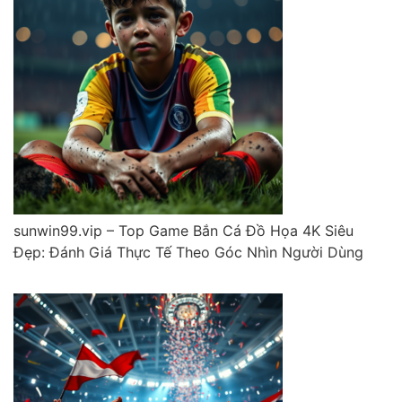
sunwin99.vip – Top Game Bắn Cá Đồ Họa 4K Siêu
Đẹp: Đánh Giá Thực Tế Theo Góc Nhìn Người Dùng