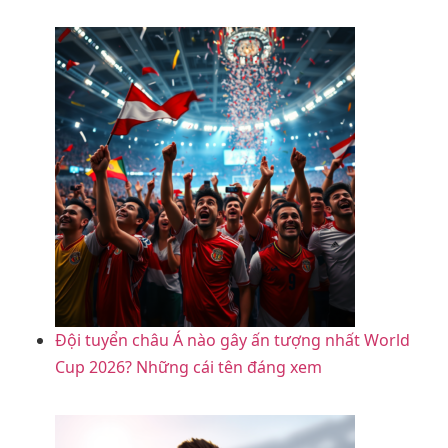
Đội tuyển châu Á nào gây ấn tượng nhất World
Cup 2026? Những cái tên đáng xem