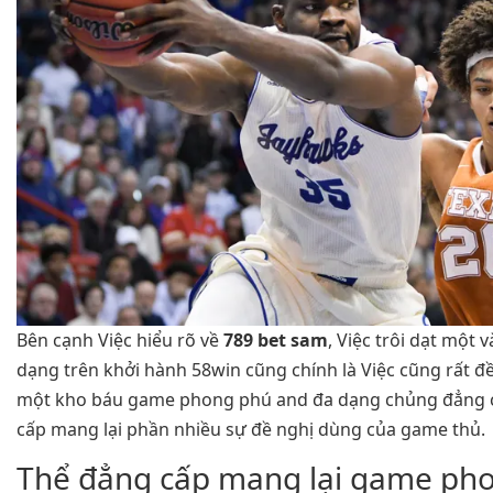
Bên cạnh Việc hiểu rõ về
789 bet sam
, Việc trôi dạt một
dạng trên khởi hành 58win cũng chính là Việc cũng rất đ
một kho báu game phong phú and đa dạng chủng đẳng c
cấp mang lại phần nhiều sự đề nghị dùng của game thủ.
Thể đẳng cấp mang lại game ph