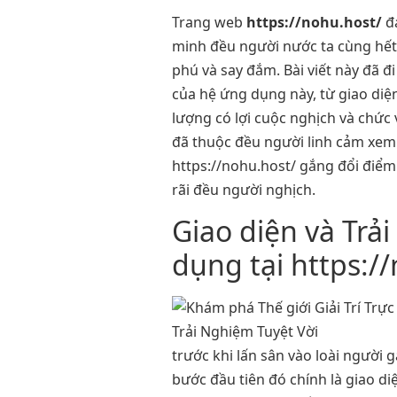
Trang web
https://nohu.host/
đa
minh đều người nước ta cùng hết
phú và say đắm. Bài viết này đã đ
của hệ ứng dụng này, từ giao diệ
lượng có lợi cuộc nghịch và chức
đã thuộc đều người linh cảm xem 
https://nohu.host/ gắng đổi điể
rãi đều người nghịch.
Giao diện và Trả
dụng tại https:/
trước khi lấn sân vào loài người
bước đầu tiên đó chính là giao d