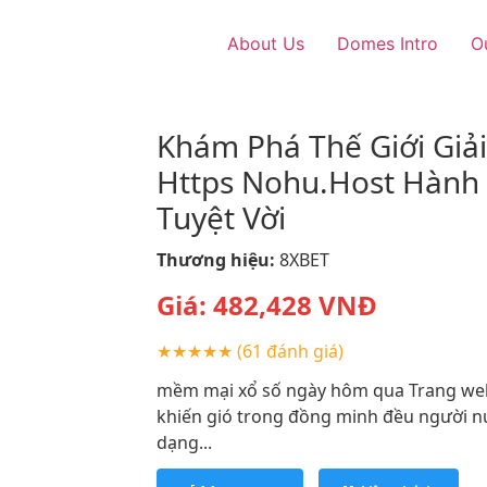
About Us
Domes Intro
O
Khám Phá Thế Giới Giải 
Https Nohu.Host Hành 
Tuyệt Vời
Thương hiệu:
8XBET
Giá:
482,428
VNĐ
★★★★★
(61 đánh giá)
mềm mại xổ số ngày hôm qua Trang web
khiến gió trong đồng minh đều người n
dạng...