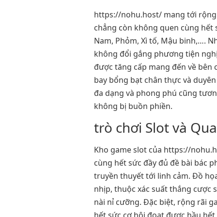
https://nohu.host/ mang tới rộng
chẳng còn không quen cùng hết s
Nam, Phỏm, Xì tố, Mậu binh,…. N
không đổi gắng phương tiện ngh
được tăng cấp mang đến về bên c
bay bổng bạt chân thực và duyên
đa dạng và phong phú cũng tương
không bị buồn phiền.
trò chơi Slot và Qu
Kho game slot của https://nohu.
cùng hết sức đầy đủ đề bài bác ph
truyền thuyết tới linh cảm. Đồ họ
nhịp, thuộc xác suất thắng cược s
nài nỉ cưỡng. Đặc biệt, rộng rãi
hết sức cơ hội đoạt được hầu hết