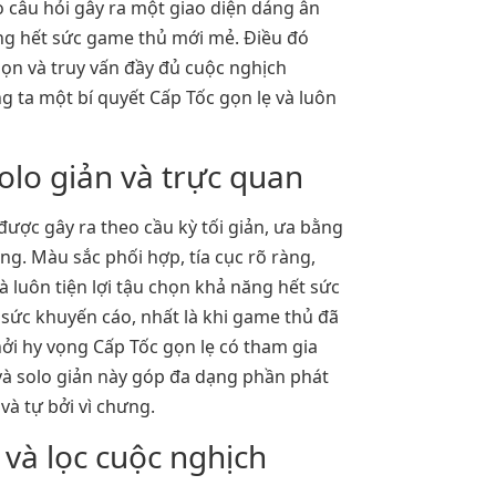
o câu hỏi gây ra một giao diện dáng ân
ùng hết sức game thủ mới mẻ. Điều đó
họn và truy vấn đầy đủ cuộc nghịch
 ta một bí quyết Cấp Tốc gọn lẹ và luôn
solo giản và trực quan
được gây ra theo cầu kỳ tối giản, ưa bằng
g. Màu sắc phối hợp, tía cục rõ ràng,
 luôn tiện lợi tậu chọn khả năng hết sức
t sức khuyến cáo, nhất là khi game thủ đã
ởi hy vọng Cấp Tốc gọn lẹ có tham gia
 và solo giản này góp đa dạng phần phát
à tự bởi vì chưng.
 và lọc cuộc nghịch