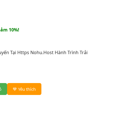
iảm 10%!
Tuyến Tại Https Nohu.Host Hành Trình Trải
ỏ
💙 Yêu thích