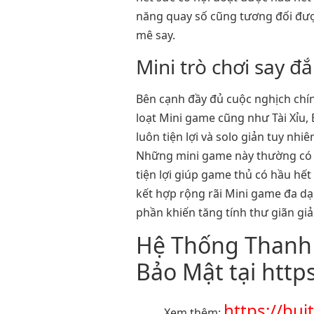
năng quay số cũng tương đối đượ
mê say.
Mini trò chơi say đ
Bên cạnh đầy đủ cuộc nghịch chín
loạt Mini game cũng như Tài Xỉu, 
luôn tiện lợi và solo giản tuy nhiê
Những mini game này thường có đ
tiện lợi giúp game thủ có hầu hết 
kết hợp rộng rãi Mini game đa d
phần khiến tăng tính thư giãn gi
Hệ Thống Thanh 
Bảo Mật tại http
https://bu
Xem thêm: