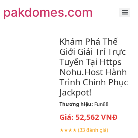
pakdomes.com
Khám Phá Thế
Giới Giải Trí Trực
Tuyến Tại Https
Nohu.Host Hành
Trình Chinh Phục
Jackpot!
Thương hiệu:
Fun88
Giá:
52,562
VNĐ
★★★★
(33 đánh giá)