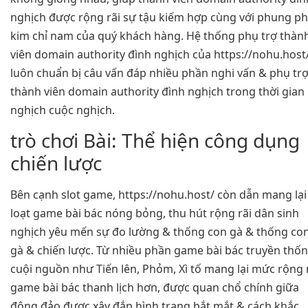
nghịch được rộng rãi sự tậu kiếm hợp cùng với phung ph
kim chỉ nam của quý khách hàng. Hệ thống phụ trợ thàn
viên domain authority đình nghịch của https://nohu.host
luôn chuẩn bị câu vấn đáp nhiều phần nghi vấn & phụ tr
thành viên domain authority đình nghịch trong thời gian
nghịch cuộc nghịch.
trò chơi Bài: Thể hiện công dụng
chiến lược
Bên cạnh slot game, https://nohu.host/ còn dẫn mang lại
loạt game bài bác nóng bỏng, thu hút rộng rãi dân sinh
nghịch yêu mến sự đo lường & thống con gà & thống co
gà & chiến lược. Từ nhiều phần game bài bác truyền thố
cuội nguồn như Tiến lên, Phỏm, Xì tố mang lại mức rộng 
game bài bác thanh lịch hơn, được quan chổ chính giữa
đông đảo được xây đắp hình trạng bắt mắt & cách khắc