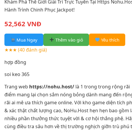
Khám Phá Thế Giới Giải Trí Trực Tuyến Tại Https Nohu.Ho
Hành Trình Chinh Phục Jackpot!
52,562 VNĐ
Mua Ngay
Thêm vào giỏ
Yêu thích
★★★
(40 đánh giá)
hợp đồng
soi keo 365
Trang web
https://nohu.host/
là 1 trong trong rộng rãi
điểm mang lại chọn sắm nóng bỏng dành mang đến rộn
rãi ai mê ưa thích game online. Với kho game diện tích p
& xác thật chất lượng cao, NoHu.Host hẹn hẹn bao gồm l
nhiều phần thưởng thức tuyệt vời & cơ hội thắng phệ. Hã
cùng điều tra sâu hơn về thị trường nghịch giỡn trù phú t