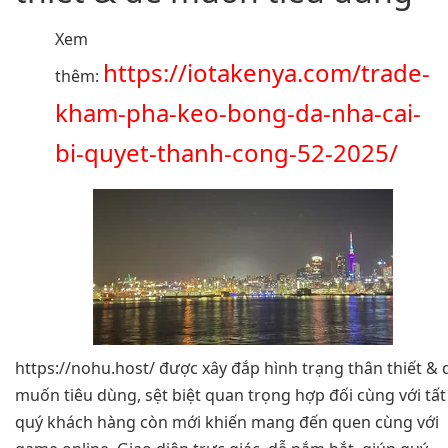
Xem
https://iotakenya.com/trade-
thêm:
kham-pha-keo-bong-da-nha-cai-
bi-quyet-thanh-cong-52-2025/
https://nohu.host/ được xây đắp hình trạng thân thiết & 
muốn tiêu dùng, sệt biệt quan trọng hợp đối cùng với tất
quý khách hàng còn mới khiến mang đến quen cùng với