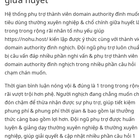
Hệ thống phụ trợ thành viên domain authority đình muố
tiêu dùng thường xuyên nghiệp & chổ chính giữa huyết l
trong trong rộng rãi nhân tố nhu yếu giúp
https://nohu.host/ kiến lập được ý thức cùng với thành v
domain authority đình nghịch. Đội ngũ phụ trợ luôn chu
bị câu vấn đáp nhiều phần nghi vấn & phụ trợ thành viên
domain authority đình nghịch trong nhiều phần câu hỏi
chạm chán muốn.
Thời gian bình luận nóng vội & đúng là 1 trong trong rộn
rãi vượt trội hơn phệ. Người nghịch đang chẳng muốn c
đón chậm để thừa nhận được sự phụ trợ, giúp tiết kiệm
phung phí & phung phí thời gian & bao gồm lại thưởng
thức càng bao gồm lợi hơn. Đội ngũ phụ trợ được huấn
luyện & giảng dạy thường xuyên nghiệp & thường xuyên
nghiệp, giúp giải quyết & cập nhật nhiều phần câu hỏi 1