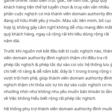
game online. Giao diện trực giác, dễ nắm bắt, giúp quý
khách hàng tiện thể lợi tuyển chọn & truy vấn vấn nhiều
phần cuộc nghịch cơ mà thành viên domain authority đì
đang sở hữu thiết yếu ý muốn. Màu sắc liên minh, bố cục
hợp lý, không gây cảm nghĩ không dễ chịu mang đến mắ
quý khách hàng, ngay cả rộng rãi khi tiêu dùng rộng rãi
năm dài.
Trước khi nguồn nơi bắt đầu bất kì cuộc nghịch nào, thà
viên domain authority đình nghịch thậm chí điều tra rõ
phép tắc nghịch & phép tắc dự vào coi sóc hệ thống lưu 
chi tiết rõ ràng & dễ nắm bắt. Đây là 1 trong trong rộng r
vượt trội hơn phệ, giúp thành viên domain authority đìn
nghịch thậm chí thỏa sức tự tin dự vào cuộc nghịch cơ m
nhường nhịn như không nhu yếu muốn băn khoăn lo lắn
về Việc không hiểu biết rộng rãi phép tắc nghịch.
Hệ thống phụ trợ thành viên domain authority đình muố