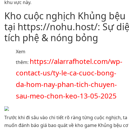
khu vực này.
Kho cuộc nghịch Khủng bệu
tại https://nohu.host/: Sự di
tích phệ & nóng bỏng
Xem
https://alarrafhotel.com/wp-
thêm:
contact-us/ty-le-ca-cuoc-bong-
da-hom-nay-phan-tich-chuyen-
sau-meo-chon-keo-13-05-2025
Trước khi đi sâu vào chi tiết rõ ràng từng cuộc nghịch, ta
muốn đánh báo giá bao quát về kho game Khủng bệu cơ