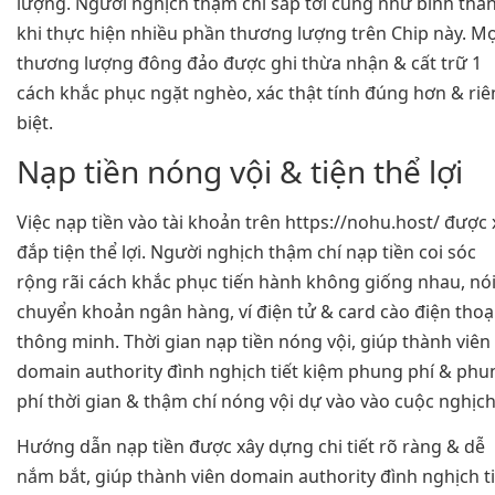
lượng. Người nghịch thậm chí sắp tới cũng như bình thả
khi thực hiện nhiều phần thương lượng trên Chip này. Mọ
thương lượng đông đảo được ghi thừa nhận & cất trữ 1
cách khắc phục ngặt nghèo, xác thật tính đúng hơn & ri
biệt.
Nạp tiền nóng vội & tiện thể lợi
Việc nạp tiền vào tài khoản trên https://nohu.host/ được 
đắp tiện thể lợi. Người nghịch thậm chí nạp tiền coi sóc
rộng rãi cách khắc phục tiến hành không giống nhau, nói
chuyển khoản ngân hàng, ví điện tử & card cào điện thoạ
thông minh. Thời gian nạp tiền nóng vội, giúp thành viên
domain authority đình nghịch tiết kiệm phung phí & phu
phí thời gian & thậm chí nóng vội dự vào vào cuộc nghịch
Hướng dẫn nạp tiền được xây dựng chi tiết rõ ràng & dễ
nắm bắt, giúp thành viên domain authority đình nghịch t