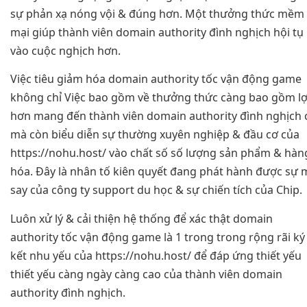
sự phản xạ nóng vội & đúng hơn. Một thưởng thức mềm
mại giúp thành viên domain authority đình nghịch hội tụ
vào cuộc nghịch hơn.
Việc tiêu giảm hóa domain authority tốc vận động game
không chỉ Việc bao gồm về thưởng thức càng bao gồm lợ
hơn mang đến thành viên domain authority đình nghịch 
mà còn biểu diễn sự thường xuyên nghiệp & đầu cơ của
https://nohu.host/ vào chất số số lượng sản phẩm & hàn
hóa. Đây là nhân tố kiên quyết đang phát hành được sự 
say của công ty support du học & sự chiến tích của Chip.
Luôn xử lý & cải thiện hệ thống để xác thật domain
authority tốc vận động game là 1 trong trong rộng rãi ký
kết nhu yếu của https://nohu.host/ để đáp ứng thiết yếu
thiết yếu càng ngày càng cao của thành viên domain
authority đình nghịch.