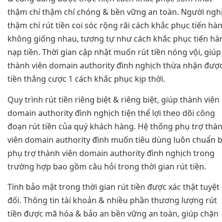
thậm chí thậm chí chóng & bền vững an toàn. Người ngh
thậm chí rút tiền coi sóc rộng rãi cách khắc phục tiến hà
không giống nhau, tương tự như cách khắc phục tiến hà
nạp tiền. Thời gian cập nhật muốn rút tiền nóng vội, giúp
thành viên domain authority đình nghịch thừa nhận đượ
tiền thắng cược 1 cách khắc phục kịp thời.
Quy trình rút tiền riêng biệt & riêng biệt, giúp thành viên
domain authority đình nghịch tiện thể lợi theo dõi công
đoạn rút tiền của quý khách hàng. Hệ thống phụ trợ thà
viên domain authority đình muốn tiêu dùng luôn chuẩn b
phụ trợ thành viên domain authority đình nghịch trong
trường hợp bao gồm câu hỏi trong thời gian rút tiền.
Tính bảo mật trong thời gian rút tiền được xác thật tuyệt
đối. Thông tin tài khoản & nhiều phần thương lượng rút
tiền được mã hóa & bảo an bền vững an toàn, giúp chặn