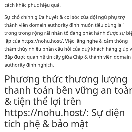
cách khắc phục hiệu quả.
Sự chổ chính giữa huyết & coi sóc của đội ngũ phụ trợ
thành viên domain authority đình muốn tiêu dùng là 1
trong trong rộng rãi nhân tố đang phát hành được sự bi
lập của https://nohu.host/. Việc lắng nghe & cảm thông
thâm thúy nhiều phần câu hỏi của quý khách hàng giúp 
đắp được quan hệ tin cậy giữa Chip & thành viên domain
authority đình nghịch.
Phương thức thương lượng
thanh toán bền vững an toà
& tiện thể lợi trên
https://nohu.host/: Sự diện
tích phệ & bảo mật