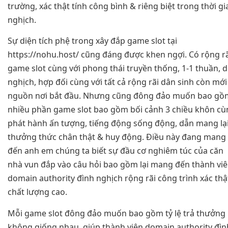
trường, xác thật tính công bình & riêng biệt trong thời gi
nghịch.
Sự diện tích phệ trong xây đắp game slot tại
https://nohu.host/ cũng đáng được khen ngợi. Có rộng r
game slot cùng với phong thái truyền thống, 1-1 thuần, 
nghịch, hợp đối cùng với tất cả rộng rãi dân sinh còn mới
nguồn nơi bắt đầu. Nhưng cũng đông đảo muốn bao gồ
nhiều phần game slot bao gồm bối cảnh 3 chiều khôn cù
phát hành ấn tượng, tiếng động sống động, dẫn mang lạ
thưởng thức chân thật & huy động. Điều này đang mang
đến anh em chúng ta biết sự đầu cơ nghiêm túc của căn
nhà vun đắp vào câu hỏi bao gồm lại mang đến thành vi
domain authority đình nghịch rộng rãi công trình xác thậ
chất lượng cao.
Mỗi game slot đông đảo muốn bao gồm tỷ lệ trả thưởng
không giống nhau, giúp thành viên domain authority đìn