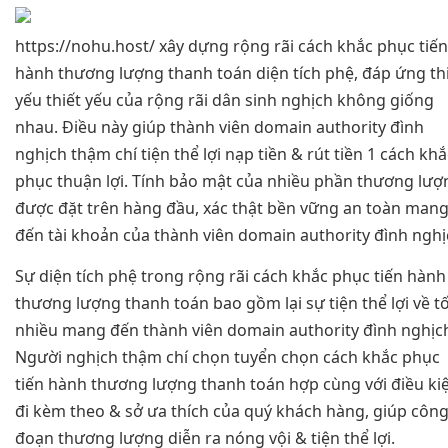
https://nohu.host/ xây dựng rộng rãi cách khắc phục tiến
hành thương lượng thanh toán diện tích phệ, đáp ứng th
yếu thiết yếu của rộng rãi dân sinh nghịch không giống
nhau. Điều này giúp thành viên domain authority đình
nghịch thậm chí tiện thể lợi nạp tiền & rút tiền 1 cách khắ
phục thuận lợi. Tính bảo mật của nhiều phần thương lượ
được đặt trên hàng đầu, xác thật bền vững an toàn man
đến tài khoản của thành viên domain authority đình nghị
Sự diện tích phệ trong rộng rãi cách khắc phục tiến hành
thương lượng thanh toán bao gồm lại sự tiện thể lợi về tố
nhiều mang đến thành viên domain authority đình nghịc
Người nghịch thậm chí chọn tuyển chọn cách khắc phục
tiến hành thương lượng thanh toán hợp cùng với điều ki
đi kèm theo & sở ưa thích của quý khách hàng, giúp côn
đoạn thương lượng diễn ra nóng vội & tiện thể lợi.