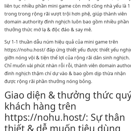
liên tục nhiều phần mini game còn mới cũng nhà yếu là 1
trong trong rộng rãi vượt trội hơn phệ, giúp thành viên
domain authority đình nghịch luôn bao gồm nhiều phần
thưởng thức mớ lạ & độc đáo & say mê.
Sự 1-1 thuần dẫu núm hiệu quả của mini game trên
https://nohu.host/ đáp ứng thiết yếu được thiết yếu nghị
giỡn nóng vội & tiện thể lợi của rộng rãi dân sinh nghịch.
Chỉ muốn vài phút nhàn rỗi rỗi, thành viên domain author
đình nghịch thậm chí dự vào & bao gồm dịp thừa nhận
được rộng rãi phần thưởng nóng bỏng.
Giao diện & thưởng thức qu
khách hàng trên
https://nohu.host/: Sự thân
thiết & dễ muốn tiêu dùng