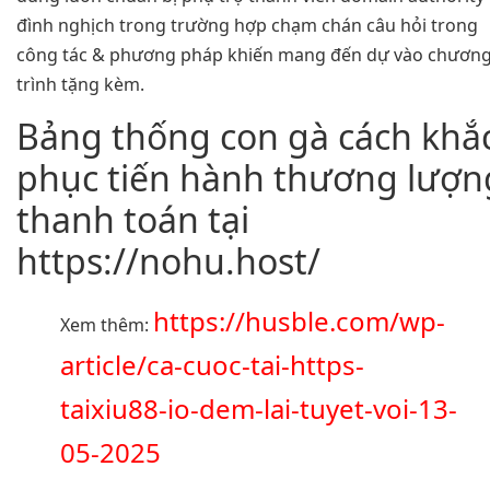
đình nghịch trong trường hợp chạm chán câu hỏi trong
công tác & phương pháp khiến mang đến dự vào chươn
trình tặng kèm.
Bảng thống con gà cách khắ
phục tiến hành thương lượn
thanh toán tại
https://nohu.host/
https://husble.com/wp-
Xem thêm:
article/ca-cuoc-tai-https-
taixiu88-io-dem-lai-tuyet-voi-13-
05-2025