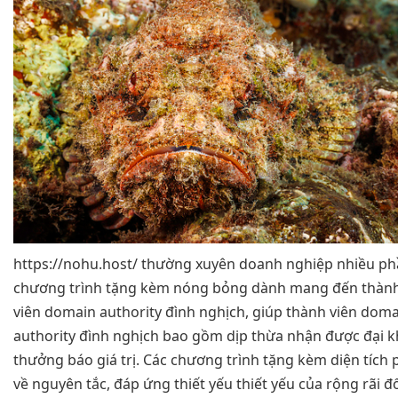
https://nohu.host/ thường xuyên doanh nghiệp nhiều p
chương trình tặng kèm nóng bỏng dành mang đến thàn
viên domain authority đình nghịch, giúp thành viên dom
authority đình nghịch bao gồm dịp thừa nhận được đại k
thưởng báo giá trị. Các chương trình tặng kèm diện tích 
về nguyên tắc, đáp ứng thiết yếu thiết yếu của rộng rãi đ