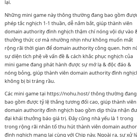
lại.
Những mini game này thông thường đang bao gồm đượ
phép tắc nghịch 1-1 thuần, dễ nắm bắt, giúp thành viên
domain authority đình nghịch thậm chí nóng vội dự vào 
thưởng thức cơ mà nhường nhịn như không muốn mất
rộng rãi thời gian để domain authority công quen. hơn n
sự diện tích phệ về vấn đề & cách khắc phục nghịch của
mini game đang phát hành được sự mớ lạ & độc đáo &
nóng bỏng, giúp thành viên domain authority đình nghịc
không bị bi tráng rầu.
Các mini game tại https://nohu.host/ thông thường đang
bao gồm được tỷ lệ thắng tương đối cao, giúp thành viên
domain authority đình nghịch bao gồm dịp thừa nhận đ
đại khái thưởng báo giá trị. Đây cũng nhà yếu là 1 trong
trong rộng rãi nhân tố thu hút thành viên domain author
đình nghịch mang lại cùng với Chip này. Ngoài ra, sự xử l