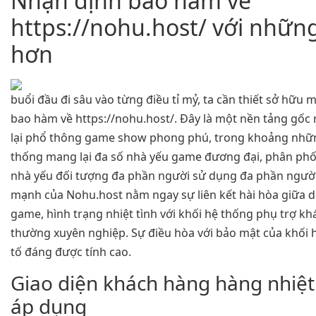
Nhận định bao hàm về
https://nohu.host/ với những
hơn
buổi đầu đi sâu vào từng điều tỉ mỷ, ta cần thiết sở hữu 
bao hàm về https://nohu.host/. Đây là một nền tảng gốc
lại phổ thông game show phong phú, trong khoảng nh
thống mang lại đa số nhà yếu game đương đại, phân phối
nhà yếu đối tượng đa phần người sử dụng đa phần ngườ
mạnh của Nohu.host nằm ngay sự liên kết hài hòa giữa 
game, hình trạng nhiệt tình với khối hệ thống phụ trợ k
thường xuyên nghiệp. Sự điều hòa với bảo mật của khối 
tố đáng được tính cao.
Giao diện khách hàng hàng nhiệt 
áp dụng