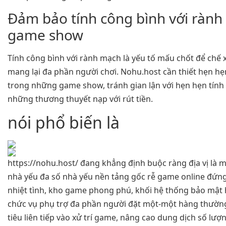
Đảm bảo tính công bình với rành
game show
Tính công bình với rành mạch là yếu tố mấu chốt để chế 
mang lại đa phần người chơi. Nohu.host cần thiết hẹn hẹ
trong những game show, tránh gian lận với hẹn hẹn tín
những thương thuyết nạp với rút tiền.
nói phổ biến là
https://nohu.host/ đang khẳng định buộc ràng địa vị là 
nhà yếu đa số nhà yếu nền tảng gốc rễ game online đứn
nhiệt tình, kho game phong phú, khối hệ thống bảo mật 
chức vụ phụ trợ đa phần người đặt một-một hàng thường
tiêu liên tiếp vào xử trí game, nâng cao dung dịch số lư