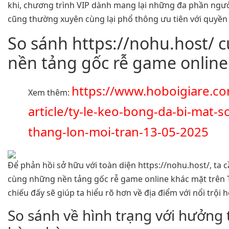
khi, chương trình VIP dành mang lại những đa phần người
cũng thường xuyên cùng lại phổ thông ưu tiên với quyền l
So sánh https://nohu.host/
nền tảng gốc rễ game online
https://www.hoboigiare.c
Xem thêm:
article/ty-le-keo-bong-da-bi-mat-s
thang-lon-moi-tran-13-05-2025
Để phản hồi sở hữu với toàn diện https://nohu.host/, ta c
cùng những nền tảng gốc rễ game online khác mặt trên T
chiếu đấy sẽ giúp ta hiểu rõ hơn về địa điểm với nổi trội
So sánh về hình trạng với hưởng