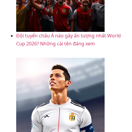
Đội tuyển châu Á nào gây ấn tượng nhất World
Cup 2026? Những cái tên đáng xem