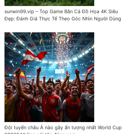
sunwin99.vip – Top Game Bắn Cá Đồ Họa 4K Siêu
Đẹp: Đánh Giá Thực Tế Theo Góc Nhìn Người Dùng
Đội tuyển châu Á nào gây ấn tượng nhất World Cup