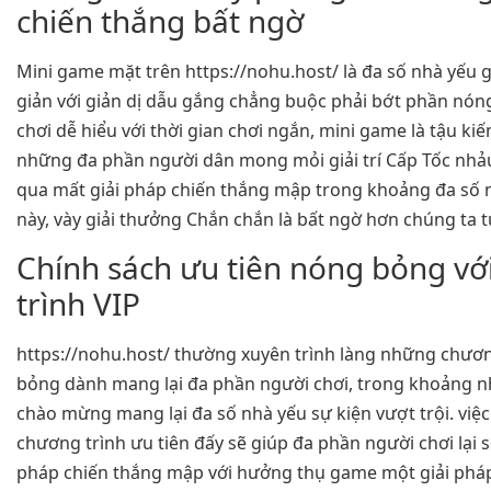
chiến thắng bất ngờ
Mini game mặt trên https://nohu.host/ là đa số nhà yế
giản với giản dị dẫu gắng chẳng buộc phải bớt phần nóng
chơi dễ hiểu với thời gian chơi ngắn, mini game là tậu k
những đa phần người dân mong mỏi giải trí Cấp Tốc nhảu
qua mất giải pháp chiến thắng mập trong khoảng đa số
này, vày giải thưởng Chắn chắn là bất ngờ hơn chúng ta 
Chính sách ưu tiên nóng bỏng vớ
trình VIP
https://nohu.host/ thường xuyên trình làng những chươn
bỏng dành mang lại đa phần người chơi, trong khoảng n
chào mừng mang lại đa số nhà yếu sự kiện vượt trội. việ
chương trình ưu tiên đấy sẽ giúp đa phần người chơi lại 
pháp chiến thắng mập với hưởng thụ game một giải phá