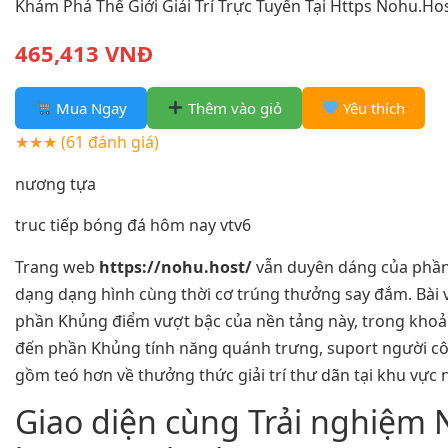
Khám Phá Thế Giới Giải Trí Trực Tuyến Tại Https Nohu.H
465,413 VNĐ
Mua Ngay
Thêm vào giỏ
Yêu thích
★★★
(61 đánh giá)
nương tựa
truc tiếp bóng đá hôm nay vtv6
Trang web
https://nohu.host/
vẫn duyên dáng của phần
dạng dạng hình cùng thời cơ trúng thưởng say đắm. Bài 
phần Khủng điểm vượt bậc của nền tảng này, trong khoả
đến phần Khủng tính năng quánh trưng, suport người c
gồm teó hơn về thưởng thức giải trí thư dãn tại khu vực 
Giao diện cùng Trải nghiệm N