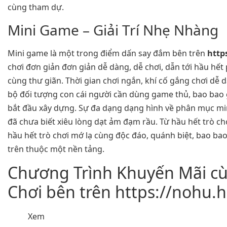
cùng tham dự.
Mini Game – Giải Trí Nhẹ Nhàng
Mini game là một trong điểm dấn say đắm bên trên
http
chơi đơn giản đơn giản dễ dàng, dễ chơi, dẫn tới hầu hết
cùng thư giãn. Thời gian chơi ngắn, khí cố gắng chơi dễ
bộ đối tượng con cái người cần dùng game thủ, bao ba
bắt đầu xây dựng. Sự đa dạng dạng hình về phân mục m
đã chưa biết xiêu lòng dạt ảm đạm rầu. Từ hầu hết trò 
hầu hết trò chơi mớ lạ cùng độc đáo, quánh biệt, bao b
trên thuộc một nền tảng.
Chương Trình Khuyến Mãi c
Chơi bên trên https://nohu.h
Xem