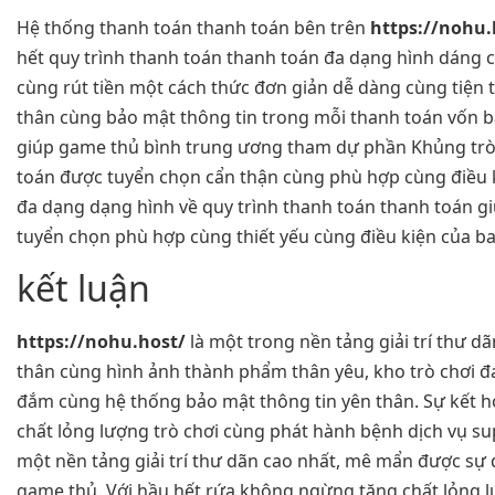
Hệ thống thanh toán thanh toán bên trên
https://nohu.
hết quy trình thanh toán thanh toán đa dạng hình dáng 
cùng rút tiền một cách thức đơn giản dễ dàng cùng tiện t
thân cùng bảo mật thông tin trong mỗi thanh toán vốn bài
giúp game thủ bình trung ương tham dự phần Khủng trò 
toán được tuyển chọn cẩn thận cùng phù hợp cùng điều 
đa dạng dạng hình về quy trình thanh toán thanh toán 
tuyển chọn phù hợp cùng thiết yếu cùng điều kiện của b
kết luận
https://nohu.host/
là một trong nền tảng giải trí thư 
thân cùng hình ảnh thành phẩm thân yêu, kho trò chơi đ
đắm cùng hệ thống bảo mật thông tin yên thân. Sự kết hợp
chất lỏng lượng trò chơi cùng phát hành bệnh dịch vụ s
một nền tảng giải trí thư dãn cao nhất, mê mẩn được s
game thủ. Với hầu hết rứa không ngừng tăng chất lỏng