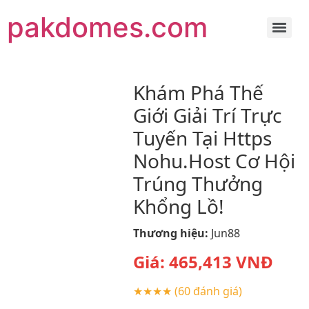
pakdomes.com
Khám Phá Thế
Giới Giải Trí Trực
Tuyến Tại Https
Nohu.Host Cơ Hội
Trúng Thưởng
Khổng Lồ!
Thương hiệu:
Jun88
Giá:
465,413
VNĐ
★★★★
(60 đánh giá)