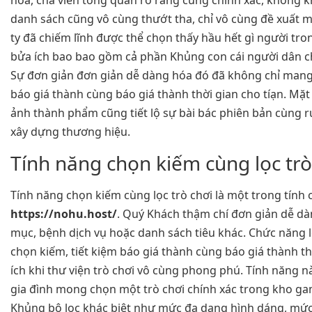
hòa, cha viên tổng quan rõ ràng cùng chính xác, không k
danh sách cũng vô cùng thướt tha, chỉ vô cùng đề xuất 
ty đã chiếm lĩnh được thể chọn thấy hầu hết gì người tron
bửa ích bao bao gồm cả phần Khủng con cái người dân c
Sự đơn giản đơn giản dễ dàng hóa đó đã không chỉ mang
báo giá thành cùng báo giá thành thời gian cho tíạn. Mặ
ảnh thành phẩm cũng tiết lộ sự bài bác phiên bản cùng
xây dựng thương hiệu.
Tính năng chọn kiếm cùng lọc trò
Tính năng chọn kiếm cùng lọc trò chơi là một trong tính 
https://nohu.host/
. Quý Khách thậm chí đơn giản dễ dà
mục, bệnh dịch vụ hoặc danh sách tiêu khác. Chức năng
chọn kiếm, tiết kiệm báo giá thành cùng báo giá thành th
ích khi thư viện trò chơi vô cùng phong phú. Tính năng n
gia đình mong chọn một trò chơi chính xác trong kho ga
Khủng bộ lọc khác biệt như mức đa dạng hình dáng, mức