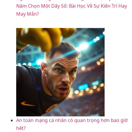
Năm Chọn Một Dãy Số: Bài Học Về Sự Kiên Trì Hay
May Mắn?
An toàn mạng cá nhân có quan trọng hơn bao giờ
hết?