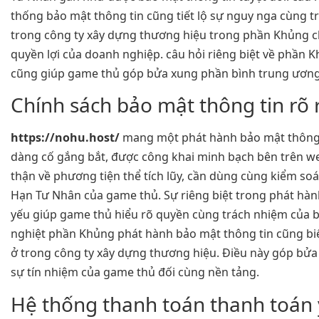
thống bảo mật thông tin cũng tiết lộ sự nguy nga cùng
trong công ty xây dựng thương hiệu trong phần Khủng c
quyền lợi của doanh nghiệp. câu hỏi riêng biệt về phần 
cũng giúp game thủ góp bửa xung phần bình trung ương
Chính sách bảo mật thông tin rõ 
https://nohu.host/
mang một phát hành bảo mật thông t
dàng cố gắng bắt, được công khai minh bạch bên trên we
thận về phương tiện thể tích lũy, cần dùng cùng kiểm s
Hạn Tư Nhân của game thủ. Sự riêng biệt trong phát hành
yếu giúp game thủ hiểu rõ quyền cùng trách nhiệm của 
nghiệt phần Khủng phát hành bảo mật thông tin cũng bi
ở trong công ty xây dựng thương hiệu. Điều này góp bửa
sự tín nhiệm của game thủ đối cùng nền tảng.
Hệ thống thanh toán thanh toán