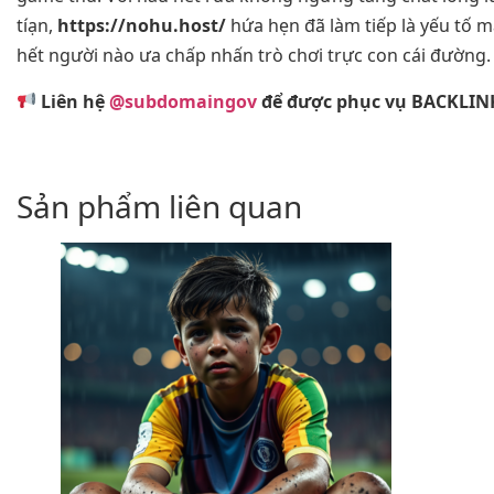
tíạn,
https://nohu.host/
hứa hẹn đã làm tiếp là yếu tố
hết người nào ưa chấp nhấn trò chơi trực con cái đường.
Liên hệ
@subdomaingov
để được phục vụ BACKLINK
Sản phẩm liên quan