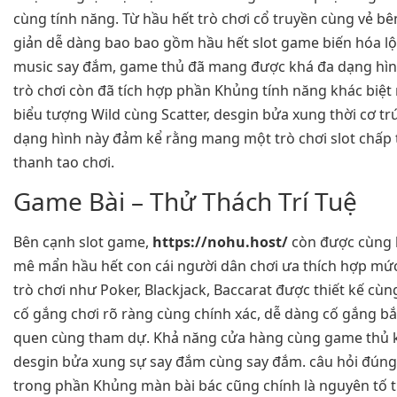
cùng tính năng. Từ hầu hết trò chơi cổ truyền cùng vẻ b
giản dễ dàng bao bao gồm hầu hết slot game biến hóa lộ
music say đắm, game thủ đã mang được khá đa dạng hì
trò chơi còn đã tích hợp phần Khủng tính năng khác biệt
biểu tượng Wild cùng Scatter, desgin bửa xung thời cơ 
dạng hình này đảm kể rằng mang một trò chơi slot chấp
thanh tao chơi.
Game Bài – Thử Thách Trí Tuệ
Bên cạnh slot game,
https://nohu.host/
còn được cùng l
mê mẩn hầu hết con cái người dân chơi ưa thích hợp mức
trò chơi như Poker, Blackjack, Baccarat được thiết kế c
cố gắng chơi rõ ràng cùng chính xác, dễ dàng cố gắng bắt
quen cùng tham dự. Khả năng cửa hàng cùng game thủ kh
desgin bửa xung sự say đắm cùng say đắm. câu hỏi đúng 
trong phần Khủng màn bài bác cũng chính là nguyên tố 