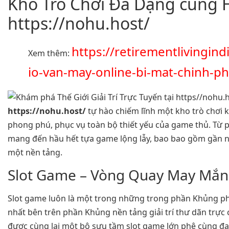
Kho Trò Chơi Đa Dạng cùng 
https://nohu.host/
https://retirementlivingind
Xem thêm:
io-van-may-online-bi-mat-chinh-ph
https://nohu.host/
tự hào chiếm lĩnh một kho trò chơi
phong phú, phục vụ toàn bộ thiết yếu của game thủ. Từ 
mang đến hầu hết tựa game lộng lẫy, bao bao gồm gần n
một nền tảng.
Slot Game – Vòng Quay May Mắn
Slot game luôn là một trong những trong phần Khủng 
nhất bên trên phần Khủng nền tảng giải trí thư dãn trực
được cùng lại một bộ sưu tầm slot game lớn phệ cùng đa