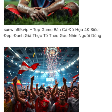
sunwin99.vip – Top Game Bắn Cá Đồ Họa 4K Siêu
Đẹp: Đánh Giá Thực Tế Theo Góc Nhìn Người Dùng