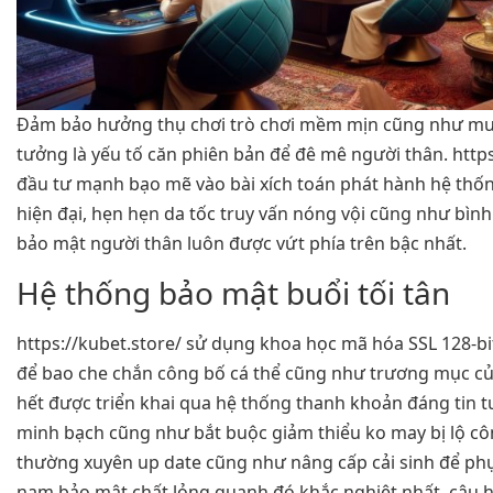
Đảm bảo hưởng thụ chơi trò chơi mềm mịn cũng như mư
tưởng là yếu tố căn phiên bản để đê mê người thân. http
đầu tư mạnh bạo mẽ vào bài xích toán phát hành hệ thốn
hiện đại, hẹn hẹn da tốc truy vấn nóng vội cũng như bình 
bảo mật người thân luôn được vứt phía trên bậc nhất.
Hệ thống bảo mật buổi tối tân
https://kubet.store/ sử dụng khoa học mã hóa SSL 128-bit
để bao che chắn công bố cá thể cũng như trương mục của
hết được triển khai qua hệ thống thanh khoản đáng tin t
minh bạch cũng như bắt buộc giảm thiểu ko may bị lộ c
thường xuyên up date cũng như nâng cấp cải sinh để ph
nam bảo mật chất lỏng quanh đó khắc nghiệt nhất. câu h