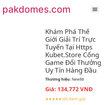
pakdomes.com
Khám Phá Thế
Giới Giải Trí Trực
Tuyến Tại Https
Kubet.Store Cổng
Game Đổi Thưởng
Uy Tín Hàng Đầu
Thương hiệu:
New88
Giá:
134,772
VNĐ
★★★★★
(60 đánh giá)