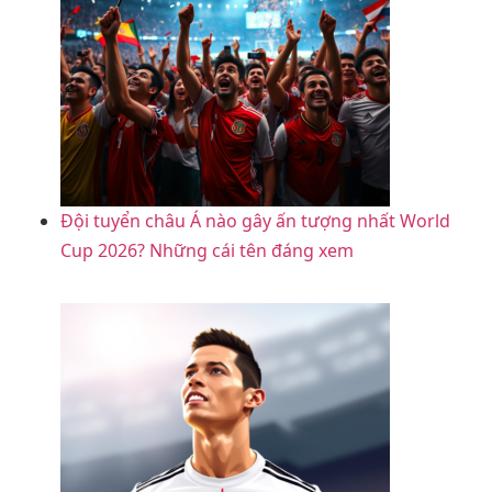
Đội tuyển châu Á nào gây ấn tượng nhất World
Cup 2026? Những cái tên đáng xem