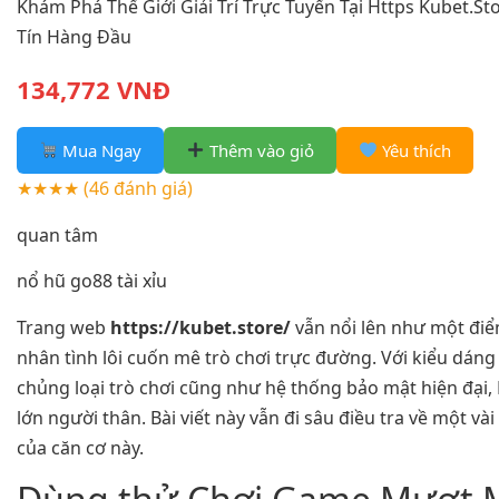
Khám Phá Thế Giới Giải Trí Trực Tuyến Tại Https Kubet.
Tín Hàng Đầu
134,772 VNĐ
Mua Ngay
Thêm vào giỏ
Yêu thích
★★★★
(46 đánh giá)
quan tâm
nổ hũ go88 tài xỉu
Trang web
https://kubet.store/
vẫn nổi lên như một đi
nhân tình lôi cuốn mê trò chơi trực đường. Với kiểu dán
chủng loại trò chơi cũng như hệ thống bảo mật hiện đại
lớn người thân. Bài viết này vẫn đi sâu điều tra về một và
của căn cơ này.