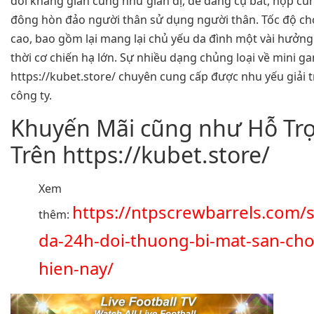
đối kháng giản cũng như giản dị, dễ dàng cụ bắt, hợp c
đông hòn đảo người thân sử dụng người thân. Tốc độ chơi 
cao, bao gồm lại mang lại chủ yếu da đình một vài hưởng
thời cơ chiến hạ lớn. Sự nhiều dạng chủng loại về mini g
https://kubet.store/ chuyên cung cấp được nhu yếu giải t
công ty.
Khuyến Mãi cũng như Hỗ Tr
Trên https://kubet.store/
Xem
https://ntpscrewbarrels.com/
thêm:
da-24h-doi-thuong-bi-mat-san-cho
hien-nay/