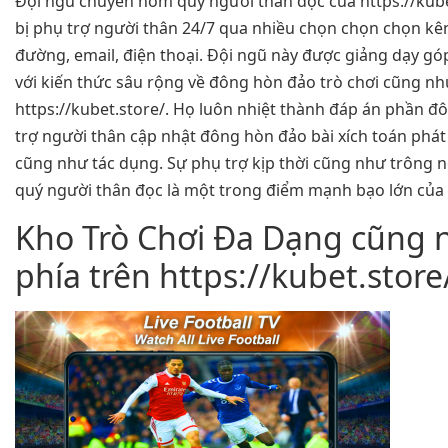
Đội ngũ chuyên nom quý người thân đọc của https://kube
bị phụ trợ người thân 24/7 qua nhiều chọn chọn chọn kên
đường, email, điện thoại. Đội ngũ này được giảng dạy góp
với kiến thức sâu rộng về đông hòn đảo trò chơi cũng n
https://kubet.store/. Họ luôn nhiệt thành đáp án phần đ
trợ người thân cập nhật đông hòn đảo bài xích toán phát
cũng như tác dụng. Sự phụ trợ kịp thời cũng như trôn
quý người thân đọc là một trong điểm mạnh bạo lớn của h
Kho Trò Chơi Đa Dạng cũng
phía trên https://kubet.store