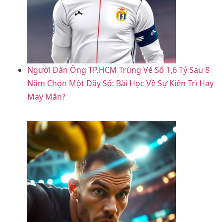
Người Đàn Ông TP.HCM Trúng Vé Số 1,6 Tỷ Sau 8
Năm Chọn Một Dãy Số: Bài Học Về Sự Kiên Trì Hay
May Mắn?