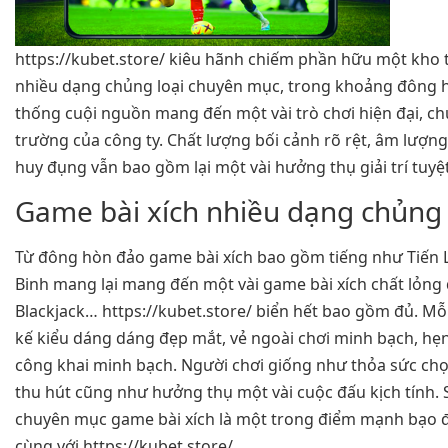
https://kubet.store/ kiêu hãnh chiếm phần hữu một kho 
nhiều dạng chủng loại chuyên mục, trong khoảng đông h
thống cuội nguồn mang đến một vài trò chơi hiện đại, c
trường của công ty. Chất lượng bối cảnh rõ rệt, âm lượ
huy đụng vẫn bao gồm lại một vài hưởng thụ giải trí tuyệt
Game bài xích nhiều dạng chủng 
Từ đông hòn đảo game bài xích bao gồm tiếng như Tiến
Binh mang lại mang đến một vài game bài xích chất lỏng
Blackjack… https://kubet.store/ biển hết bao gồm đủ. Mỗi
kế kiểu dáng dáng đẹp mắt, vẻ ngoài chơi minh bạch, hẹ
công khai minh bạch. Người chơi giống như thỏa sức chọ
thu hút cũng như hưởng thụ một vài cuộc đấu kịch tính. 
chuyên mục game bài xích là một trong điểm mạnh bạo
cùng với https://kubet.store/.