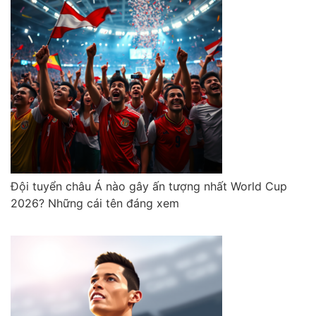
Đội tuyển châu Á nào gây ấn tượng nhất World Cup
2026? Những cái tên đáng xem