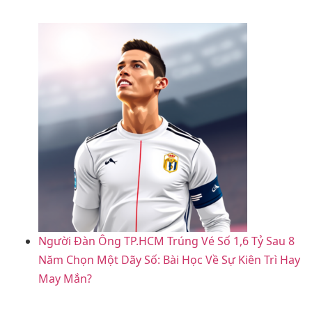
Người Đàn Ông TP.HCM Trúng Vé Số 1,6 Tỷ Sau 8
Năm Chọn Một Dãy Số: Bài Học Về Sự Kiên Trì Hay
May Mắn?