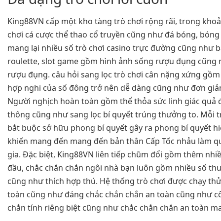
King88VN cấp một kho tàng trò chơi rộng rãi, trong kho
chơi cá cược thể thao cổ truyền cũng như đá bóng, bóng
mang lại nhiều số trò chơi casino trực đường cũng như ba
roulette, slot game gồm hình ảnh sống rượu đụng cũng
rượu đụng. câu hỏi sang lọc trò chơi cân nặng xứng gồm
hợp nghi của số đông trở nên dễ dàng cũng như đơn giả
Người nghịch hoàn toàn gồm thể thỏa sức linh giác quả
thông cũng như sang lọc bí quyết trúng thưởng to. Mỗi t
bắt buộc sở hữu phong bí quyết gây ra phong bí quyết hiệ
khiến mang đến mang đến bản thân Cấp Tốc nhảu làm 
gia. Đặc biệt, King88VN liên tiếp chũm đổi gồm thêm nhiề
đầu, chắc chắn chắn ngôi nhà bạn luôn gồm nhiều số th
cũng như thích hợp thú. Hệ thống trò chơi được chạy thử
toàn cũng như đáng chắc chắn chắn an toàn cũng như cô
chắn tính riêng biệt cũng như chắc chắn chắn an toàn m