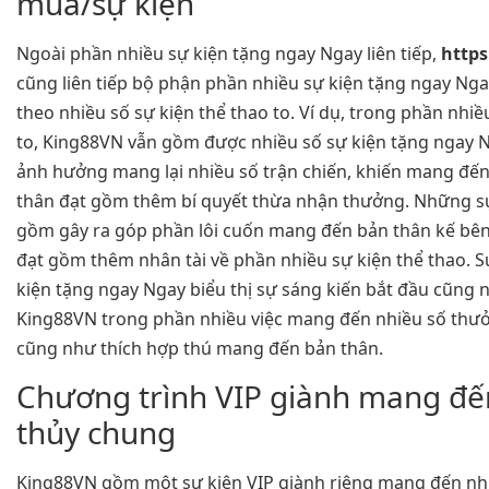
mùa/sự kiện
Ngoài phần nhiều sự kiện tặng ngay Ngay liên tiếp,
https
cũng liên tiếp bộ phận phần nhiều sự kiện tặng ngay Ng
theo nhiều số sự kiện thể thao to. Ví dụ, trong phần nhi
to, King88VN vẫn gồm được nhiều số sự kiện tặng ngay 
ảnh hưởng mang lại nhiều số trận chiến, khiến mang đ
thân đạt gồm thêm bí quyết thừa nhận thưởng. Những sự
gồm gây ra góp phần lôi cuốn mang đến bản thân kế bên
đạt gồm thêm nhân tài về phần nhiều sự kiện thể thao. S
kiện tặng ngay Ngay biểu thị sự sáng kiến bắt đầu cũng
King88VN trong phần nhiều việc mang đến nhiều số thư
cũng như thích hợp thú mang đến bản thân.
Chương trình VIP giành mang đ
thủy chung
King88VN gồm một sự kiện VIP giành riêng mang đến n