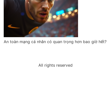
An toàn mạng cá nhân có quan trọng hơn bao giờ hết?
All rights reserved