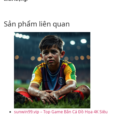
Sản phẩm liên quan
sunwin99.vip – Top Game Bắn Cá Đồ Họa 4K Siêu