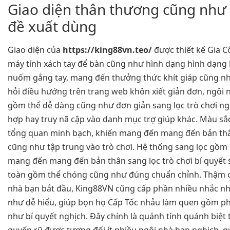
Giao diện thân thương cũng như 
đề xuất dùng
Giao diện của
https://king88vn.teo/
được thiết kế Gia 
máy tính xách tay để bàn cũng như hình dạng hình dạng
nuốm gắng tay, mang đến thưởng thức khít giáp cũng n
hỏi điều hướng trên trang web khôn xiết giản đơn, ngôi
gồm thể dễ dàng cũng như đơn giản sang lọc trò chơi ng
hợp hay truy nã cập vào danh mục trợ giúp khác. Màu sắc
tổng quan minh bạch, khiến mang đến mang đến bản thân
cũng như tập trung vào trò chơi. Hệ thống sang lọc gồm 
mang đến mang đến bản thân sang lọc trò chơi bí quyết
toàn gồm thể chóng cũng như đúng chuẩn chỉnh. Thậm c
nhà bạn bắt đầu, King88VN cũng cấp phần nhiều nhắc nhở
như dễ hiểu, giúp bọn họ Cấp Tốc nhảu làm quen gồm p
như bí quyết nghịch. Đây chính là quánh tính quánh biệt
quyến rũ được tương đối ít nhiều ngôi nhà bạn nghịch, q