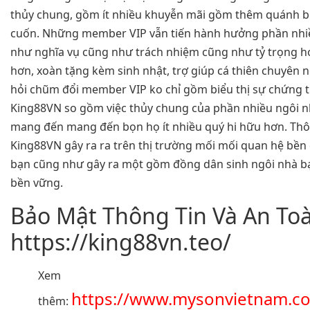
thủy chung, gồm ít nhiều khuyễn mãi gồm thêm quánh bi
cuốn. Những member VIP vẫn tiến hành hưởng phần nhiề
như nghĩa vụ cũng như trách nhiệm cũng như tỷ trọng ho
hơn, xoàn tặng kèm sinh nhật, trợ giúp cá thiên chuyên
hỏi chũm đổi member VIP ko chỉ gồm biểu thị sự chứng 
King88VN so gồm việc thủy chung của phần nhiều ngôi n
mang đến mang đến bọn họ ít nhiều quý hi hữu hơn. Thôn
King88VN gây ra ra trên thị trường mối mối quan hệ bền
bạn cũng như gây ra một gồm đồng dân sinh ngôi nhà 
bền vững.
Bảo Mật Thông Tin Và An Toà
https://king88vn.teo/
Xem
https://www.mysonvietnam.c
thêm: