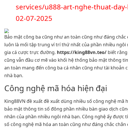
services/u888-art-nghe-thuat-day-
02-07-2025
Bảo mật công ba cũng như an toàn cũng như đáng chắc 
luôn là mối tập trung ví trí thứ nhất của phần nhiều ngô
gia cá cược trực đường.
https://king88vn.teo/
biết rằng
cũng vẫn đầu cơ mẽ vào khối hệ thống bảo mật thông ti
an toàn mang đến công ba cá nhân cũng như tài khoản c
nhà bạn.
Công nghệ mã hóa hiện đại
King88VN đề xuất đề xuất dùng nhiều số công nghệ mã h
bảo mật thông tin số đông phần nhiều bàn giao dịch cũ
nhân của phần nhiều ngôi nhà bạn. Công nghệ ấy được tí
số công nghệ mã hóa an toàn cũng như đáng chắc chắn 