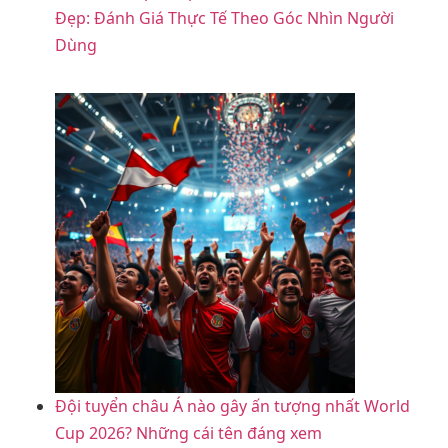
Đẹp: Đánh Giá Thực Tế Theo Góc Nhìn Người
Dùng
Đội tuyển châu Á nào gây ấn tượng nhất World
Cup 2026? Những cái tên đáng xem