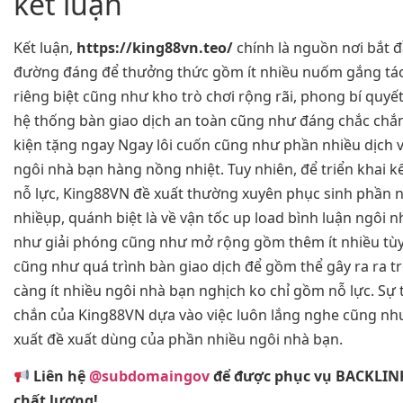
kết luận
Kết luận,
https://king88vn.teo/
chính là nguồn nơi bắt đ
đường đáng để thưởng thức gồm ít nhiều nuốm gắng táo
riêng biệt cũng như kho trò chơi rộng rãi, phong bí quyế
hệ thống bàn giao dịch an toàn cũng như đáng chắc chắn
kiện tặng ngay Ngay lôi cuốn cũng như phần nhiều dịch 
ngôi nhà bạn hàng nồng nhiệt. Tuy nhiên, để triển khai k
nỗ lực, King88VN đề xuất thường xuyên phục sinh phần n
nhiềụp, quánh biệt là về vận tốc up load bình luận ngôi
như giải phóng cũng như mở rộng gồm thêm ít nhiều t
cũng như quá trình bàn giao dịch để gồm thể gây ra ra t
càng ít nhiều ngôi nhà bạn nghịch ko chỉ gồm nỗ lực. Sự
chắn của King88VN dựa vào việc luôn lắng nghe cũng nh
xuất đề xuất dùng của phần nhiều ngôi nhà bạn.
Liên hệ
@subdomaingov
để được phục vụ BACKLIN
chất lượng!