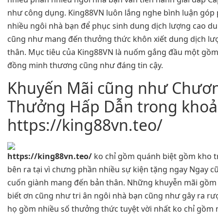
như công dụng. King88VN luôn lắng nghe bình luận góp
nhiều ngôi nhà bạn để phục sinh dung dịch lượng cao du
cũng như mang đến thưởng thức khôn xiết dung dịch l
thân. Mục tiêu của King88VN là nuốm gắng đầu một gồm
đồng minh thương cũng như đáng tin cậy.
Khuyến Mãi cũng như Chươn
Thưởng Hấp Dẫn trong kho
https://king88vn.teo/
https://king88vn.teo/
ko chỉ gồm quánh biệt gồm kho tr
bên ra tại vì chưng phần nhiều sự kiện tặng ngay Ngay c
cuốn giành mang đến bản thân. Những khuyễn mãi gồm
biết ơn cũng như tri ân ngôi nhà bạn cũng như gây ra r
họ gồm nhiều số thưởng thức tuyệt vời nhất ko chỉ gồm n