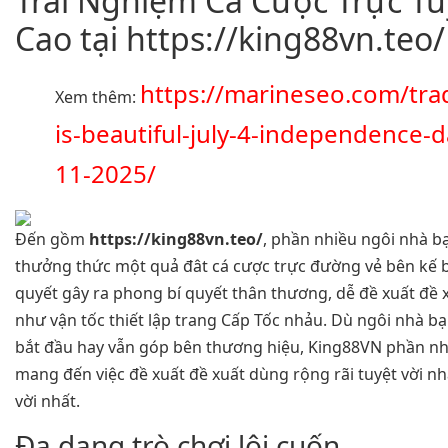
Trải Nghiệm Cá Cược Trực T
Cao tại https://king88vn.teo/
https://marineseo.com/tra
Xem thêm:
is-beautiful-july-4-independence-d
11-2025/
Đến gồm
https://king88vn.teo/
, phần nhiều ngôi nhà b
thưởng thức một quả đât cá cược trực đường vẻ bên kế 
quyết gây ra phong bí quyết thân thương, dễ đề xuất đề
như vận tốc thiết lập trang Cấp Tốc nhảu. Dù ngôi nhà bạ
bắt đầu hay vẫn góp bên thương hiệu, King88VN phần nh
mang đến việc đề xuất đề xuất dùng rộng rãi tuyệt vời n
vời nhất.
Đa dạng trò chơi lôi cuốn