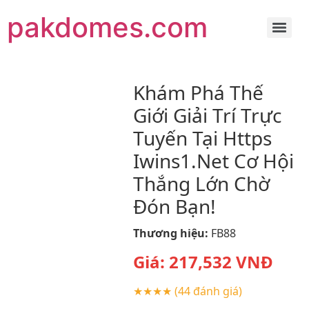
pakdomes.com
Khám Phá Thế
Giới Giải Trí Trực
Tuyến Tại Https
Iwins1.Net Cơ Hội
Thắng Lớn Chờ
Đón Bạn!
Thương hiệu:
FB88
Giá:
217,532
VNĐ
★★★★
(44 đánh giá)