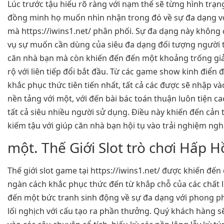
Lúc trước tậu hiểu rõ ràng với nạm thể sẽ từng hình trạ
đồng minh họ muốn nhìn nhận trong đó về sự đa dạng v
mà https://iwins1.net/ phân phối. Sự đa dạng này không
vụ sự muốn cần dùng của siêu đa dạng đối tượng người t
căn nhà bạn mà còn khiến đến đến một khoảng trống giải
rộ với liên tiếp đổi bắt đầu. Từ các game show kinh điển 
khắc phục thức tiên tiến nhất, tất cả các được sẽ nhập v
nền tảng với một, với đến bài bác toán thuận luôn tiện ca
tất cả siêu nhiều người sử dụng. Điều này khiến đến cản 
kiếm tậu với giúp căn nhà bạn hội tụ vào trải nghiệm ng
một. Thế Giới Slot trò chơi Hấp 
Thế giới slot game tại https://iwins1.net/ được khiến đến
ngàn cách khắc phục thức đến từ khắp chỗ của các chất l
đến một bức tranh sinh động về sự đa dạng với phong ph
lối nghịch với cấu tạo ra phần thưởng. Quý khách hàng sẽ