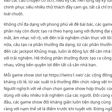
vào các câu chuyện cổ tích, hiếu kỳ các nền lộng lẫy kỳ t
chinh phục siêu nhiều thử thách đầy cam go, tất cả chỉ t
loài chuột.
Không chỉ đa dạng với phong phú về đề bài bác, các game
phần này còn được tạo ra theo hạng sang với đương đại 
mắt, âm nhạc nở rộ, với đến trải nghiệm chân thực với lô
nữa, cấu tạo ra phần thưởng đa dạng, từ các phần thưởn
đến các jackpot Khủng mạp, luôn là động lực để căn nhà
với trải nghiệm. Hệ thống phần thưởng được tạo ra công
nhau, vững bền quyền lợi đến tất cả căn nhà bạn.
Mỗi game show slot tại https://iwins1.net/ các cộng đồng
kháng côi lẻ, từ xác suất trả thưởng đến chức năng sệt t
Người nghịch với vẻ chọn chọn game show hợp thuộc cù
dùng với siêu nhiều trải nghiệm của các người. Đối cùng
đầu, các game show đối kháng giản luôn tiện dụng cùng
ràng với nạm thể sẽ là điểm trước khi tuyệt vời. Đừng ng