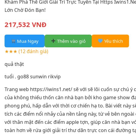
Khám Phá Thế Giới Giải Trí Trực Tuyến Tại Https Iwins1.N
Lớn Chờ Đón Bạn!
217,532 VNĐ
Mua Ngay
Thêm vào giỏ
Yêu thích
★★★
(12 đánh giá)
quả thật
tuổi . go88 sunwin rikvip
Trang web https://iwins1.net/ sẽ với sẽ lôi cuốn sự chú ý
của không thiếu thốn căn nhà bạn bởi kho game show đa
phong phú, hấp dẫn với thời cơ chiến hạ to. Bài viết này 
tích các điểm nổi nhảy của nền tảng này, từ vẻ bên ngoài
với thân mật đến các điểm apple tợn, giúp căn nhà bạn v
toàn hơn về rứa giới giải trí thư dãn trực con cái đường t