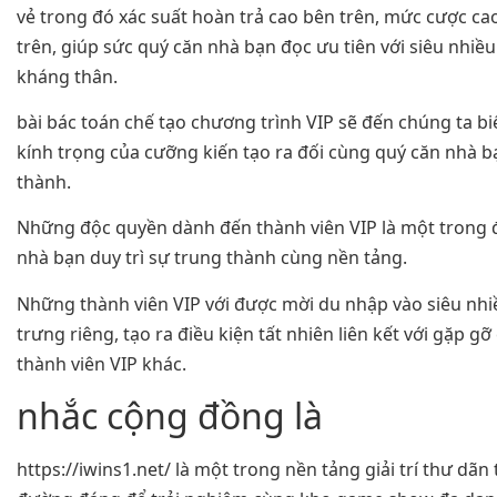
vẻ trong đó xác suất hoàn trả cao bên trên, mức cược ca
trên, giúp sức quý căn nhà bạn đọc ưu tiên với siêu nhiều
kháng thân.
bài bác toán chế tạo chương trình VIP sẽ đến chúng ta bi
kính trọng của cưỡng kiến tạo ra đối cùng quý căn nhà b
thành.
Những độc quyền dành đến thành viên VIP là một trong 
nhà bạn duy trì sự trung thành cùng nền tảng.
Những thành viên VIP với được mời du nhập vào siêu nhiề
trưng riêng, tạo ra điều kiện tất nhiên liên kết với gặp g
thành viên VIP khác.
nhắc cộng đồng là
https://iwins1.net/ là một trong nền tảng giải trí thư dãn 