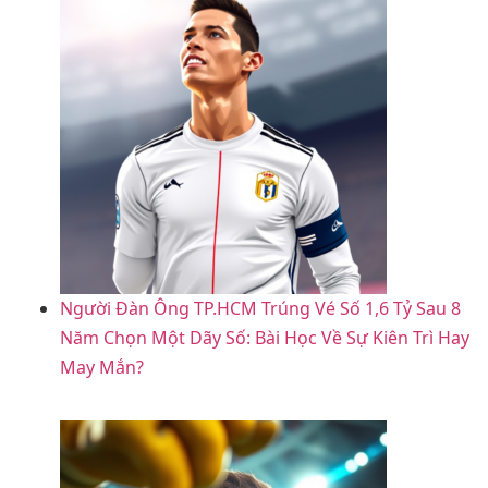
Người Đàn Ông TP.HCM Trúng Vé Số 1,6 Tỷ Sau 8
Năm Chọn Một Dãy Số: Bài Học Về Sự Kiên Trì Hay
May Mắn?