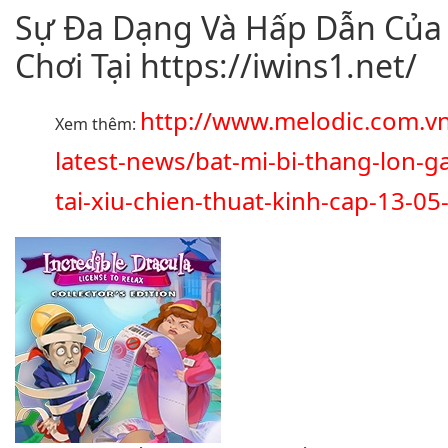
Sự Đa Dạng Và Hấp Dẫn Của 
Chơi Tại https://iwins1.net/
http://www.melodic.com.v
Xem thêm:
latest-news/bat-mi-bi-thang-lon-
tai-xiu-chien-thuat-kinh-cap-13-05