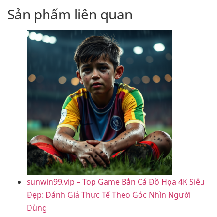
Sản phẩm liên quan
sunwin99.vip – Top Game Bắn Cá Đồ Họa 4K Siêu
Đẹp: Đánh Giá Thực Tế Theo Góc Nhìn Người
Dùng