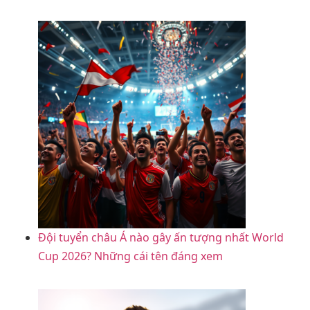
Đội tuyển châu Á nào gây ấn tượng nhất World
Cup 2026? Những cái tên đáng xem