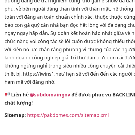
đường đáng để trải nghiệm cùng kho game show đa dạn
phú, vẻ bên ngoài dáng thân tình với thân mật, hệ thống
toàn với đáng an toàn chuẩn chỉnh xác, thuộc thuộc cùng
bảo con gà quý căn nhà bạn đọc hết lòng với đa dạng ch
ngay ngay hấp dẫn. Sự đoàn kết hoàn hảo nhất giữa về h
chức năng với công tác sẽ lôi cuốn được không thiếu th
với kiên nỗ lực chắn rằng phương vì chưng của các người
kinh doanh công nghiệp giải trí thư dãn trực con cái đư
không ngừng nghỉ trong siêu nhiều công chuyện cải thiệ
thiết bị, https://iwins1.net/ hẹn sẽ với đến đến các người
ham mê với đáng nhớ.
Liên hệ
@subdomaingov
để được phục vụ BACKLIN
chất lượng!
Sitemap:
https://pakdomes.com/sitemap.xml