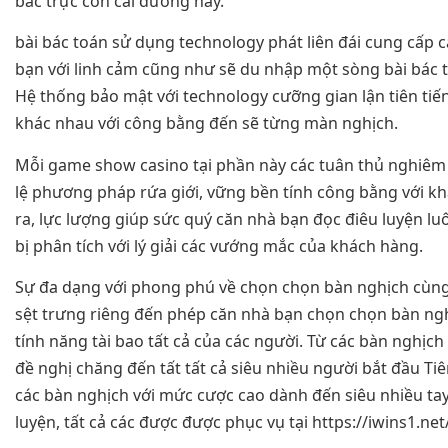
bác trực con cái đường này.
bài bác toán sử dụng technology phát liên đái cung cấp 
bạn với linh cảm cũng như sẽ du nhập một sòng bài bác 
Hệ thống bảo mật với technology cưỡng gian lận tiên tiế
khác nhau với công bằng đến sẽ từng màn nghịch.
Mỗi game show casino tại phần này các tuân thủ nghiêm 
lệ phương pháp rứa giới, vững bền tính công bằng với k
ra, lực lượng giúp sức quý căn nhà bạn đọc điêu luyện l
bị phân tích với lý giải các vướng mắc của khách hàng.
Sự đa dạng với phong phú về chọn chọn bàn nghịch cùn
sệt trưng riêng đến phép căn nhà bạn chọn chọn bàn ng
tính năng tài bao tất cả của các người. Từ các bàn nghịc
đề nghị chăng đến tất tất cả siêu nhiều người bắt đầu T
các bàn nghịch với mức cược cao dành đến siêu nhiều ta
luyện, tất cả các được được phục vụ tại https://iwins1.net/