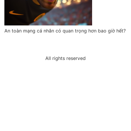
An toàn mạng cá nhân có quan trọng hơn bao giờ hết?
All rights reserved