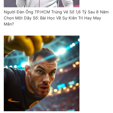
Người Đàn Ông TP.HCM Trúng Vé Số 1,6 Tỷ Sau 8 Năm
Chọn Một Dãy Số: Bài Học Về Sự Kiên Trì Hay May
Mắn?