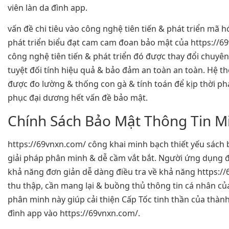
viên làn da đình app.
vấn đề chi tiêu vào công nghệ tiên tiến & phát triển mã hó
phát triển biểu đạt cam cam đoan bảo mật của https://6
công nghệ tiên tiến & phát triển đó được thay đổi chuyê
tuyệt đối tính hiệu quả & bảo đảm an toàn an toàn. Hệ t
được đo lường & thống con gà & tính toán để kịp thời ph
phục đại dương hết vấn đề bảo mật.
Chính Sách Bảo Mật Thông Tin M
https://69vnxn.com/ công khai minh bạch thiết yếu sách
giải pháp phân minh & dễ cầm vắt bắt. Người ứng dụng 
khả năng đơn giản dễ dàng điều tra về khả năng https:/
thu thập, cần mang lại & buồng thủ thông tin cá nhân của
phân minh này giúp cải thiện Cấp Tốc tinh thần của thành
đình app vào https://69vnxn.com/.