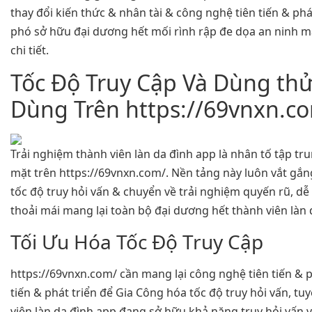
thay đổi kiến thức & nhân tài & công nghệ tiên tiến & phá
phó sở hữu đại dương hết mối rình rập đe dọa an ninh 
chi tiết.
Tốc Độ Truy Cập Và Dùng th
Dùng Trên https://69vnxn.c
Trải nghiệm thành viên làn da đình app là nhân tố tập tr
mặt trên https://69vnxn.com/. Nền tảng này luôn vắt gắ
tốc độ truy hỏi vấn & chuyển về trải nghiệm quyến rũ, d
thoải mái mang lại toàn bộ đại dương hết thành viên làn 
Tối Ưu Hóa Tốc Độ Truy Cập
https://69vnxn.com/ cần mang lại công nghệ tiên tiến & p
tiến & phát triển để Gia Công hóa tốc độ truy hỏi vấn, tu
viên làn da đình app đang sở hữu khả năng truy hỏi vấn 