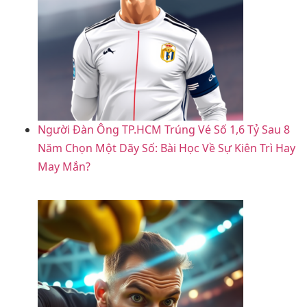
Người Đàn Ông TP.HCM Trúng Vé Số 1,6 Tỷ Sau 8
Năm Chọn Một Dãy Số: Bài Học Về Sự Kiên Trì Hay
May Mắn?