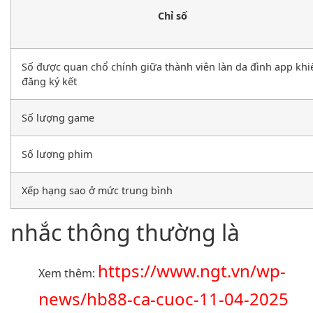
Chỉ số
Số được quan chổ chính giữa thành viên làn da đình app khi
đăng ký kết
Số lượng game
Số lượng phim
Xếp hạng sao ở mức trung bình
nhắc thông thường là
https://www.ngt.vn/wp-
Xem thêm:
news/hb88-ca-cuoc-11-04-2025