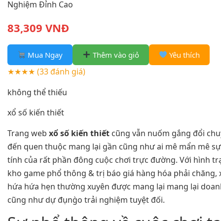
Nghiệm Đỉnh Cao
83,309 VNĐ
Mua Ngay
Thêm vào giỏ
Yêu thích
★★★★
(33 đánh giá)
không thể thiếu
xổ số kiến thiết
Trang web
xổ số kiến thiết
cũng vẫn nuốm gắng đổi chu
đến quen thuộc mang lại gần cũng như ai mê mẩn mê sự
tính của rất phần đông cuộc chơi trực đường. Với hình tr
kho game phổ thông & trị báo giá hàng hóa phải chăng, x
hứa hứa hẹn thường xuyên được mang lại mang lại doan
cũng như dự đụng̀o trải nghiệm tuyệt đối.