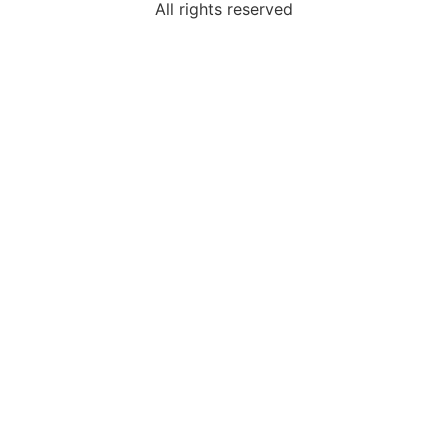
All rights reserved