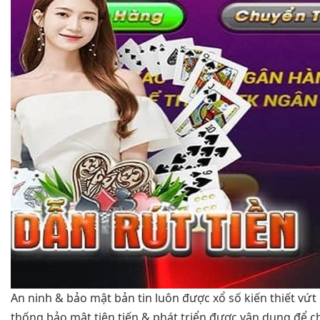
An ninh & bảo mật bản tin luôn được xổ số kiến thiết vứt 
thống bảo mật tiên tiến & phát triển được vận dụng để c