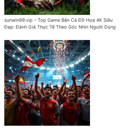
sunwin99.vip – Top Game Bắn Cá Đồ Họa 4K Siêu
Đẹp: Đánh Giá Thực Tế Theo Góc Nhìn Người Dùng