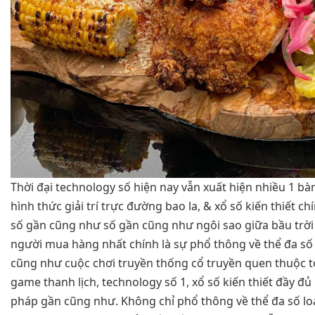
Thời đại technology số hiện nay vẫn xuất hiện nhiều 1 bàn
hình thức giải trí trực đường bao la, & xổ số kiến thiết ch
số gần cũng như số gần cũng như ngôi sao giữa bầu trời
người mua hàng nhất chính là sự phổ thông về thể đa số
cũng như cuộc chơi truyền thống cổ truyền quen thuộc 
game thanh lịch, technology số 1, xổ số kiến thiết đầy đủ 
pháp gần cũng như. Không chỉ phổ thông về thể đa số loại