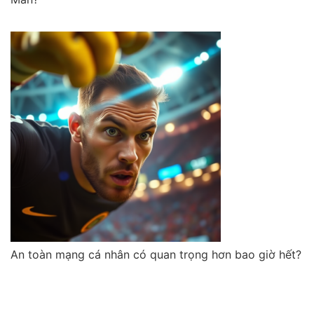
An toàn mạng cá nhân có quan trọng hơn bao giờ hết?