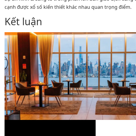
cạnh được xổ số kiến thiết khác nhau quan trọng điểm.
Kết luận