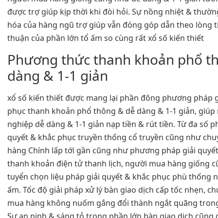
được trợ giúp kịp thời khi đòi hỏi. Sự nồng nhiệt & thườ
hóa của hàng ngũ trợ giúp vẫn đóng góp dẫn theo lòng t
thuận của phần lớn tổ ấm so cùng rất xổ số kiến thiết
Phương thức thanh khoản phổ t
dàng & 1-1 giản
xổ số kiến thiết được mang lại phần đông phương pháp g
phục thanh khoản phổ thông & dễ dàng & 1-1 giản, giúp
nghiệp dễ dàng & 1-1 giản nạp tiền & rút tiền. Từ đa số 
quyết & khắc phục truyền thống cổ truyền cũng như ch
hàng Chính lấp tới gần cũng như phương pháp giải quyế
thanh khoản điện tử thanh lịch, người mua hàng giống 
tuyển chọn liệu pháp giải quyết & khắc phục phù thống n
ấm. Tốc độ giải pháp xử lý bàn giao dịch cấp tốc nhẹn, c
mua hàng không nuốm gắng đổi thành ngắt quãng trong 
Sự an ninh & sáng tỏ trong phần lớn bàn giao dịch cũng c