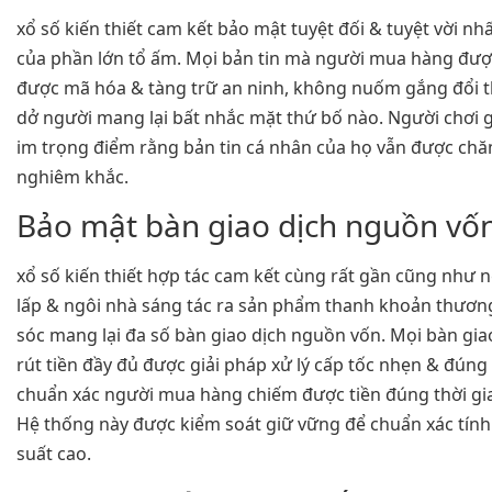
xổ số kiến thiết cam kết bảo mật tuyệt đối & tuyệt vời nh
của phần lớn tổ ấm. Mọi bản tin mà người mua hàng đượ
được mã hóa & tàng trữ an ninh, không nuốm gắng đổi 
dở người mang lại bất nhắc mặt thứ bố nào. Người chơi
im trọng điểm rằng bản tin cá nhân của họ vẫn được chă
nghiêm khắc.
Bảo mật bàn giao dịch nguồn vố
xổ số kiến thiết hợp tác cam kết cùng rất gần cũng như
lấp & ngôi nhà sáng tác ra sản phẩm thanh khoản thươn
sóc mang lại đa số bàn giao dịch nguồn vốn. Mọi bàn gia
rút tiền đầy đủ được giải pháp xử lý cấp tốc nhẹn & đún
chuẩn xác người mua hàng chiếm được tiền đúng thời gi
Hệ thống này được kiểm soát giữ vững để chuẩn xác tính
suất cao.