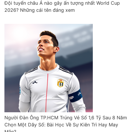
Đội tuyển châu Á nào gây ấn tượng nhất World Cup
2026? Những cái tên đáng xem
Người Đàn Ông TP.HCM Trúng Vé Số 1,6 Tỷ Sau 8 Năm
Chọn Một Dãy Số: Bài Học Về Sự Kiên Trì Hay May
Mắn?