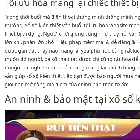
Tối ưu hóa mang lại chiếc thiết b
Trong thời buổi mà điện thoại thông minh thông minh n
thường, xổ số kiến thiết vẫn buổi tối ưu hóa website mang
thiết bị di động. Người chơi giống cũng như truy hỏi vấ
lớn khi, phần lớn chỗ 1 liệu pháp mềm mại & dễ dàng & 1-
được gần đặt thay nào mang lại yêu phù hợp cùng rất kí
thuôn dở người, đa số thao tác được chỉ cùng rất hóa để
đụng̀o trải nghiệm rất phải chăng mang lại khách hàng di
vẫn giúp xổ số kiến thiết tiếp cận được bao người mua 
giới hạn mở rộng địa điểm của chính bản thân tổ ấm.
An ninh & bảo mật tại xổ số k