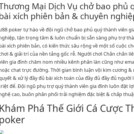
Thương Mại Dịch Vụ chở bao phủ q
bài xích phiên bản & chuyên nghiệ
ư88 poker tự hào về đội ngũ chở bao phủ quý thành viên gi
nghiệp, tận trọng tâm & luôn chuẩn bị sẵn sàng phụ trợ thà
bài xích phiên bản, có kiến thức sâu rộng về một số cuộc ch
chơi & giải trí của nền tảng gốc rễ. Người chơi Chắn chắn l
viên gia đình chăm nom nhiều kênh phân làn cũng như emai
hoặc chat trực đường. Thời gian bình luận vội kim cương & 
quyết & xử lý đầy đủ bài xích toán của đầy đủ đầy đủ ngườ
triệt để. Đội ngũ phụ trợ quý thành viên gia đình luôn đặt l
nghệ cao, buôn phân phối trải nghiệm đặc biệt & chấp thuậ
Khám Phá Thế Giới Cá Cược T
poker