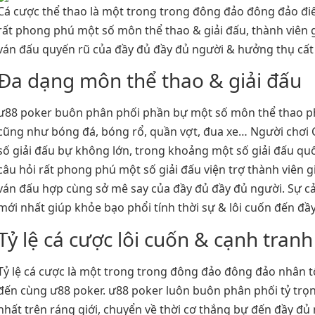
Cá cược thể thao là một trong trong đông đảo đông đảo điể
rất phong phú một số môn thể thao & giải đấu, thành viên 
ván đấu quyến rũ của đầy đủ đầy đủ người & hưởng thụ cất
Đa dạng môn thể thao & giải đấu
ư88 poker buôn phân phối phần bự một số môn thể thao p
cũng như bóng đá, bóng rổ, quần vợt, đua xe… Người chơi
số giải đấu bự không lớn, trong khoảng một số giải đấu quố
câu hỏi rất phong phú một số giải đấu viện trợ thành viên 
ván đấu hợp cùng sở mê say của đầy đủ đầy đủ người. Sự cải
mới nhất giúp khỏe bạo phổi tính thời sự & lôi cuốn đến đầ
Tỷ lệ cá cược lôi cuốn & cạnh tran
Tỷ lệ cá cược là một trong trong đông đảo đông đảo nhân tố
đến cùng ư88 poker. ư88 poker luôn buôn phân phối tỷ trọn
nhất trên ráng giới, chuyển về thời cơ thắng bự đến đầy đủ n