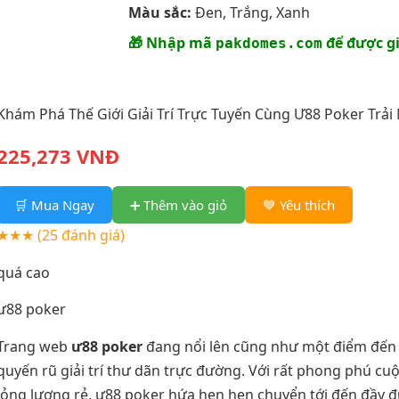
Màu sắc:
Đen, Trắng, Xanh
🎁 Nhập mã
để được g
pakdomes.com
Khám Phá Thế Giới Giải Trí Trực Tuyến Cùng Ư88 Poker Trả
225,273 VNĐ
🛒 Mua Ngay
➕ Thêm vào giỏ
💙 Yêu thích
★★★
(25 đánh giá)
quá cao
ư88 poker
Trang web
ư88 poker
đang nổi lên cũng như một điểm đến 
quyến rũ giải trí thư dãn trực đường. Với rất phong phú cu
lỏng lượng rẻ, ư88 poker hứa hẹn hẹn chuyển tới đến đầy đủ