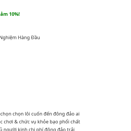
iảm 10%!
i Nghiệm Hàng Đầu
chọn chọn lôi cuốn đến đông đảo ai
ộc chơi & chức vụ khỏe bạo phổi chất
 người kinh chi phí đông đảo trải