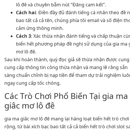
lô đê và chuyên bẵm nút “Đăng cam kết”.
Cách hai
: Điền đầy đủ đánh tiếng cá nhân theo đề n
bao tất cả cả tên, chúng phía tôi email và số điện th
cảm ứng thông minh.
Cách 3
: Xác thừa nhận đánh tiếng và chấp thuận cù
biển hết phương pháp đề nghị sử dụng của gia ma 
mơ lô đê.
Sau khi hoàn thành, quý đọc giả sẽ thừa nhận được cung
cung cấp thông tin công thừa nhận và mang lẽ rằng sẵn
sàng chuẩn chỉnh bị nạp tiền để tham dự trải nghiệm luô
ngay cung cấp tốc chóng.
Các Trò Chơi Phổ Biến Tại gia ma
giâc mơ lô đê
gia ma giâc mơ lô đê mang lại hàng loạt biển hết trò chơi
rộng, từ bài xích bạc bao tất cả cả biển hết trò chơi slot s