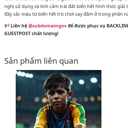
nghị sử dụng và linh cảm trái đất biển hết hình thức giải t
đầy sắc màu từ biển hết trò chơi say đắm ở trong phần n
Liên hệ
@subdomaingov
để được phục vụ BACKLIN
GUESTPOST chất lượng!
Sản phẩm liên quan