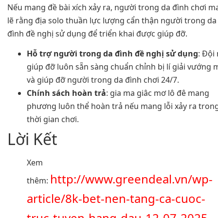
Nếu mang đề bài xích xảy ra, người trong da đình chơi 
lẽ rằng địa solo thuần lực lượng cẩn thận người trong da
đình đề nghị sử dụng để triển khai được giúp đỡ.
Hỗ trợ người trong da đình đề nghị sử dụng
: Đội
giúp đỡ luôn sẵn sàng chuẩn chỉnh bị lí giải vướng 
và giúp đỡ người trong da đình chơi 24/7.
Chính sách hoàn trả
: gia ma giâc mơ lô đê mang
phương luôn thể hoàn trả nếu mang lỗi xảy ra tron
thời gian chơi.
Lời Kết
Xem
http://www.greendeal.vn/wp-
thêm:
article/8k-bet-nen-tang-ca-cuoc-
truc-tuyen-hang-dau-12-07-2025