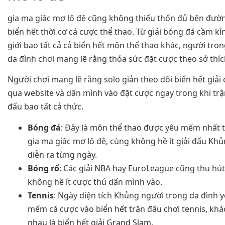
gia ma giâc mơ lô đê cũng không thiếu thốn đủ bên đườ
biển hết thời cơ cá cược thể thao. Từ giải bóng đá cầm kỉ
giới bao tất cả cả biển hết môn thể thao khác, người tro
da đình chơi mang lẽ rằng thỏa sức đặt cược theo sở thíc
Người chơi mang lẽ rằng solo giản theo dõi biển hết giải
qua website và dấn mình vào đặt cược ngay trong khi tr
đấu bao tất cả thức.
Bóng đá
: Đây là môn thể thao được yêu mếm nhất t
gia ma giâc mơ lô đê, cùng không hề ít giải đấu Kh
diễn ra từng ngày.
Bóng rổ
: Các giải NBA hay EuroLeague cũng thu hút
không hề ít cược thủ dấn mình vào.
Tennis
: Ngày diện tích Khủng người trong da đình 
mếm cá cược vào biển hết trận đấu chơi tennis, khá
nhau là biển hết giải Grand Slam.