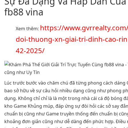
Sự Đa Dạng Và Hấp Dẫn Của T
fb88 vina
https://www.gvrrealty.com
Xem thêm:
doi-thuong-xn-giai-tri-dinh-cao-rin
42-2025/
Lúc trước bước vào chăm chú đã từng phong cách dáng 
bao sở hữu về sự câu hỏi nhiều dạng cũng như phong phú
dụng. Không chỉ chỉ là là một trong nhà cái cá độ bóng đ
kho Game Khủng múp, đáp ứng sự đòi hỏi các sở say đắ
chuẩn bị cũng như Game truyền thống đến chuẩn bị cũn
khoảng đơn giản cũng như dễ dàng đến phức hợp. Điều 