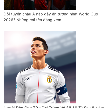
Đội tuyển châu Á nào gây ấn tượng nhất World Cup
2026? Những cái tên đáng xem
Người Đàn Ông TP.HCM Trúng Vé Số 1,6 Tỷ Sau 8 Năm