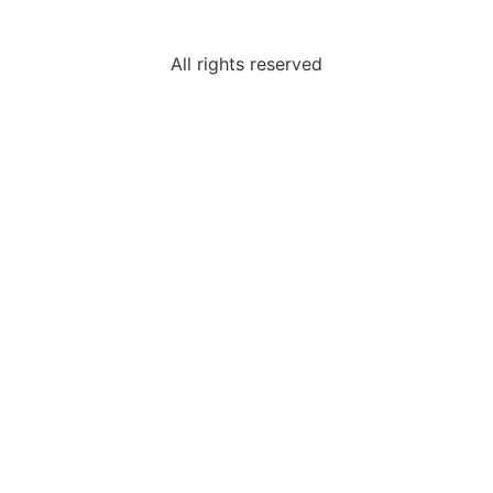
All rights reserved