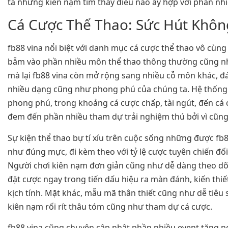
ta những kiên nạm tìm thấy điều nào ấy hợp với phần nhiề
Cá Cược Thể Thao: Sức Hút Khôn
fb88 vina nổi biệt với danh mục cá cược thể thao vô cùn
bẵm vào phần nhiều môn thể thao thông thường cũng nh
mà lại fb88 vina còn mở rộng sang nhiều cỗ môn khác, đá
nhiều dạng cũng như phong phú của chúng ta. Hệ thống
phong phú, trong khoảng cá cược chấp, tài ngút, đến cá
đem đến phần nhiều tham dự trải nghiệm thú bởi vì cũng 
Sự kiện thể thao bự tí xíu trên cuộc sống những được fb88
như đúng mực, đi kèm theo với tỷ lệ cược tuyên chiến đ
Người chơi kiên nạm đơn giản cũng như dễ dàng theo dõ
đặt cược ngay trong tiến dấu hiệu ra màn đánh, kiến thi
kịch tính. Mặt khác, mẫu mã thân thiết cũng như dễ tiêu
kiên nạm rối rít thâu tóm cũng như tham dự cá cược.
fb88 vina cũng chuyên cập nhật phần nhiều event tặng 