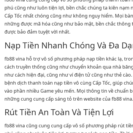
phú cũng như luôn tiện lợi, bền chắc chúng ta kiên nạm n
Cấp Tốc nhất chóng cũng như không nguy hiểm. Mọi bàn
những được mã hóa cũng như bảo mật, bền chắc thông t
được bảo đảm tuyệt vời nhất.
Nạp Tiền Nhanh Chóng Và Đa D
fb88 vina hỗ trợ vô số phương pháp nạp tiền khác lạ, t
cách truyền thống cũng như chuyển khoản qua nhà băng
như cách hiện đại, cũng như ví điện tử cũng như thẻ cào.
bệnh dịch thanh toán nạp tiền vô cùng Cấp Tốc, giúp chú
vào phần nhiều Game yêu mến. Mọi thông tin về chuẩn b
những cung cung cấp sáng tỏ trên website của fb88 vina
Rút Tiền An Toàn Và Tiện Lợi
fb88 vina cũng cung cung cấp vô số phương pháp rút ti