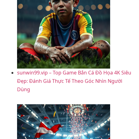
sunwin99.vip – Top Game Bắn Cá Đồ Họa 4K Siêu
Đẹp: Đánh Giá Thực Tế Theo Góc Nhìn Người
Dùng