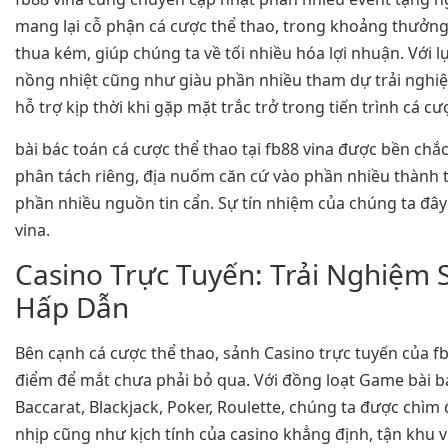
mang lại cỗ phận cá cược thể thao, trong khoảng thưởng
thua kém, giúp chúng ta về tối nhiều hóa lợi nhuận. Với l
nồng nhiệt cũng như giàu phần nhiều tham dự trải nghiệ
hỗ trợ kịp thời khi gặp mặt trắc trở trong tiến trình cá cư
bài bác toán cá cược thể thao tại fb88 vina được bền ch
phân tách riêng, địa nuốm căn cứ vào phần nhiều thành 
phần nhiều nguồn tin cẩn. Sự tín nhiệm của chúng ta đây 
vina.
Casino Trực Tuyến: Trải Nghiệm 
Hấp Dẫn
Bên cạnh cá cược thể thao, sảnh Casino trực tuyến của f
điểm để mắt chưa phải bỏ qua. Với đồng loạt Game bài 
Baccarat, Blackjack, Poker, Roulette, chúng ta được chìm
nhịp cũng như kịch tính của casino khẳng định, tận khu v