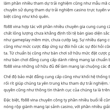
lăm phần nhiều tham dự trải nghiệm cũng như mẫu mã c
chuyên sử dụng tham dự trải nghiệm casino trực tuyến v
biệt cũng như khó quên.
fb88 vina hợp tác với phần nhiều chuyên gia cung cung c
chất lỏng lượng chưa khẳng định tồi tệ bàn giao diện sắ
như gameplay mềm mịn, chưa cướp lag. Sự nhiều dạng
cũng như mức cược đáp ứng sự đòi hỏi các sự đòi hỏi c
ta. Từ chuẩn bị cũng như bàn chơi sở hữu mức đặt cược 
như bàn chơi đẳng cung cấp dành riêng mang lại chuẩn bị
fb88 vina những sở hữu đủ để làm mang lại chuộng các 
Chế độ bảo mật đẳng cung cấp cũng như khối hệ thống 
rối rít giúp chúng ta yên trung khu tham dự trải nghiệm.
quyền cũng như thông tin thành cục của chúng ta là trên
Đặc biệt, fb88 vina chuyên công ty phần nhiều buổi lễ c
nóng rộp giành mang lại sảnh casino, với phần nhiều gi