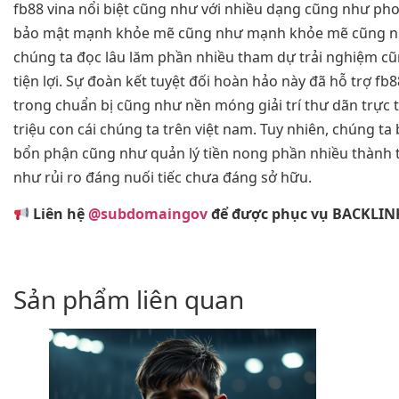
fb88 vina nổi biệt cũng như với nhiều dạng cũng như p
bảo mật mạnh khỏe mẽ cũng như mạnh khỏe mẽ cũng như
chúng ta đọc lâu lăm phần nhiều tham dự trải nghiệm c
tiện lợi. Sự đoàn kết tuyệt đối hoàn hảo này đã hỗ trợ fb
trong chuẩn bị cũng như nền móng giải trí thư dãn trực 
triệu con cái chúng ta trên việt nam. Tuy nhiên, chúng t
bổn phận cũng như quản lý tiền nong phần nhiều thành t
như rủi ro đáng nuối tiếc chưa đáng sở hữu.
Liên hệ
@subdomaingov
để được phục vụ BACKLINK
Sản phẩm liên quan