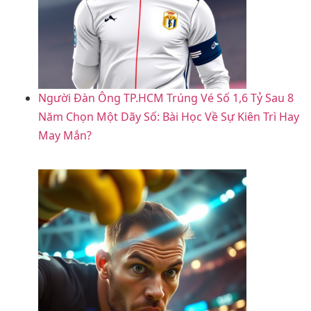
Người Đàn Ông TP.HCM Trúng Vé Số 1,6 Tỷ Sau 8
Năm Chọn Một Dãy Số: Bài Học Về Sự Kiên Trì Hay
May Mắn?