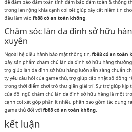
để đảm bảo đảm toàn tính đảm bảo đảm toàn & thông th
trong lan rộng khía cạnh coi xét giúp xây cất niềm tin cho
đầu làm vào
fb88 có an toàn không
.
Chăm sóc làn da đình sở hữu hà
xuyên
Ngoài hệ điều hành bảo mật thông tin,
fb88 có an toàn
bày sản phẩm chăm chú làn da đình sở hữu hàng thường 
trợ giúp làn da đình sở hữu hàng luôn sẵn sàng chuẩn ch
ty yếu câu hỏi của game thủ, trợ giúp cập nhật số đông rắ
trong thời điểm chơi trò thư giãn giải trí. Sự trợ giúp kị
của đội ngũ chăm chú làn da đình sở hữu hàng là một tro
cạnh coi xét góp phần ít nhiều phần bao gồm tác dụng r
game thủ đối với
fb88 có an toàn không
.
kết luận