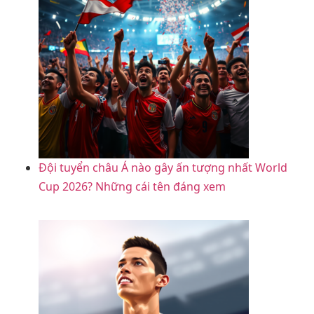
Đội tuyển châu Á nào gây ấn tượng nhất World
Cup 2026? Những cái tên đáng xem