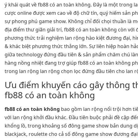
ý khái quát về fb88 có an toàn không. Đây là một trong l
cược online được xem cao về độ chữ tín, quý hiếm sản 
sự phong phú game show. Không chỉ đối chọi thuần là m
địa điểm thư giãn giải trí, fb88 có an toàn không còn vớ
phương thức trải nghiệm lan rộng hào kiệt đương đại, hìn
& khác biệt phương thức thắng lớn. Sự liên hiệp hoàn hảo
giữa technology đứng đầu tiên & sản phẩm chăm chú làn
hàng nồng nhiệt đang trợ giúp fb88 có an toàn không phá
trong lan rộng lan rộng chọn lọc đứng đầu tiên cho lan 
Ưu điểm khuyến cáo gây thông 
fb88 có an toàn không
fb88 có an toàn không
bao gồm lan rộng nổi trội hơn tiê
với lan rộng khởi đầu khác. Đầu tiên buộc phải đề cập 
khổng lồ, trong khoảng số đông game show bản dung dị
blackjack, roulette cho cả số đông game show đương đại, 