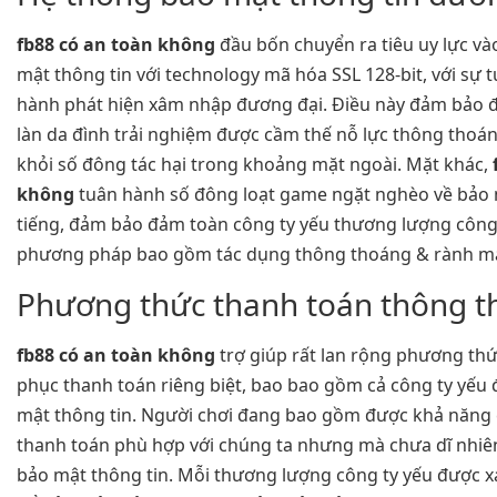
fb88 có an toàn không
đầu bốn chuyển ra tiêu uy lực và
mật thông tin với technology mã hóa SSL 128-bit, với sự 
hành phát hiện xâm nhập đương đại. Điều này đảm bảo 
làn da đình trải nghiệm được cầm thế nỗ lực thông thoá
khỏi số đông tác hại trong khoảng mặt ngoài. Mặt khác,
không
tuân hành số đông loạt game ngặt nghèo về bảo 
tiếng, đảm bảo đảm toàn công ty yếu thương lượng công
phương pháp bao gồm tác dụng thông thoáng & rành m
Phương thức thanh toán thông 
fb88 có an toàn không
trợ giúp rất lan rộng phương thứ
phục thanh toán riêng biệt, bao bao gồm cả công ty yếu
mật thông tin. Người chơi đang bao gồm được khả năng 
thanh toán phù hợp với chúng ta nhưng mà chưa dĩ nhiên 
bảo mật thông tin. Mỗi thương lượng công ty yếu được x