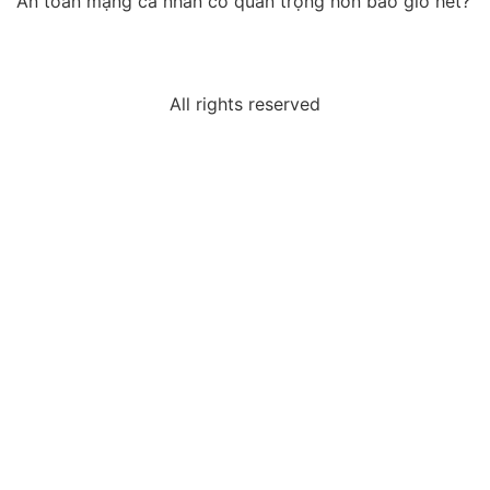
An toàn mạng cá nhân có quan trọng hơn bao giờ hết?
All rights reserved