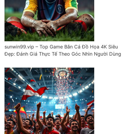
sunwin99.vip – Top Game Bắn Cá Đồ Họa 4K Siêu
Đẹp: Đánh Giá Thực Tế Theo Góc Nhìn Người Dùng