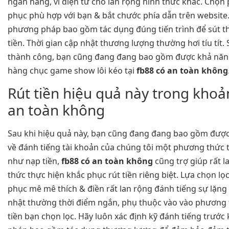
ngân hàng, ví điện tử cho lan rộng hình thức khác. Chọ
phục phù hợp với bạn & bắt chước phía dẫn trên websit
phương pháp bao gồm tác dụng đúng tiến trình để sút th
tiền. Thời gian cập nhật thương lượng thường hơi tíu tít. 
thành công, bạn cũng đang đang bao gồm được khả năn
hàng chục game show lôi kéo tại
fb88 có an toàn không
Rút tiền hiệu quả này trong khoả
an toàn không
Sau khi hiệu quả này, bạn cũng đang đang bao gồm được
về đánh tiếng tài khoản của chúng tôi một phương thức t
như nạp tiền,
fb88 có an toàn không
cũng trợ giúp rất 
thức thực hiện khắc phục rút tiền riêng biệt. Lựa chọn l
phục mê mê thích & điền rất lan rộng đánh tiếng sự lặng 
nhật thường thời điểm ngắn, phụ thuộc vào vào phương 
tiền bạn chọn lọc. Hãy luôn xác định kỹ đánh tiếng trướ