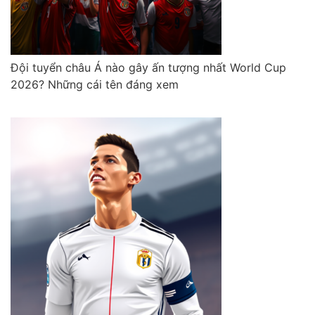
Đội tuyển châu Á nào gây ấn tượng nhất World Cup
2026? Những cái tên đáng xem