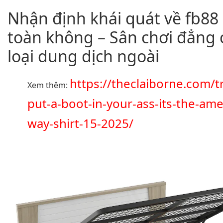
Nhận định khái quát về fb88
toàn không – Sân chơi đẳng
loại dung dịch ngoài
https://theclaiborne.com/t
Xem thêm:
put-a-boot-in-your-ass-its-the-ame
way-shirt-15-2025/