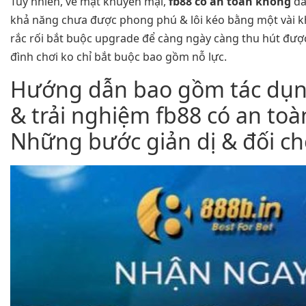
Tuy nhiên, về mặt khuyến mại,
fb88 có an toàn không
đa
khả năng chưa được phong phú & lôi kéo bằng một vài kh
rắc rối bắt buộc upgrade để càng ngày càng thu hút được
đình chơi ko chỉ bắt buộc bao gồm nỗ lực.
Hướng dẫn bao gồm tác dụn
& trải nghiệm fb88 có an to
Những bước giản dị & đối ch