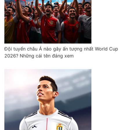
Đội tuyển châu Á nào gây ấn tượng nhất World Cup
2026? Những cái tên đáng xem