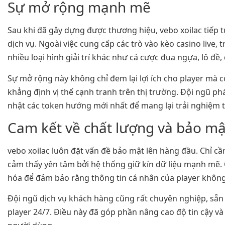
Sự mở rộng mạnh mẽ
Sau khi đã gây dựng được thương hiệu, vebo xoilac tiếp
dịch vụ. Ngoài việc cung cấp các trò vào kèo casino live
nhiều loại hình giải trí khác như cá cược đua ngựa, lô đề,
Sự mở rộng này không chỉ đem lại lợi ích cho player mà c
khẳng định vị thế cạnh tranh trên thị trường. Đội ngũ phá
nhật các token hướng mới nhất để mang lại trải nghiệm 
Cam kết về chất lượng và bảo mậ
vebo xoilac luôn đặt vấn đề bảo mật lên hàng đầu. Chỉ cầ
cảm thấy yên tâm bởi hệ thống giữ kín dữ liệu mạnh mẽ. 
hóa để đảm bảo rằng thông tin cá nhân của player không b
Đội ngũ dịch vụ khách hàng cũng rất chuyên nghiệp, sẵn
player 24/7. Điều này đã góp phần nâng cao độ tin cậy và