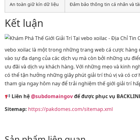
An toàn giữ kín dữ liệu
Đảm bảo thông tin cá nhân và tà
Kết luận
vebo xoilac là một trong những trang web cá cược hàng 
vào sự đa dạng của các dịch vụ mà còn bởi những ưu điểm
ưu đãi và dịch vụ khách hàng. Với những mẹo và kinh ng
có thể tận hưởng những giây phút giải trí thú vị và có cơ
tham gia ngay hôm nay để trải nghiệm thế giới giải trí hấp
Liên hệ
@subdomaingov
để được phục vụ BACKLINK
Sitemap:
https://pakdomes.com/sitemap.xml
Sản phẩm liên quan