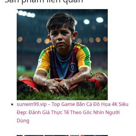
sunwin99.vip – Top Game Bắn Cá Đồ Họa 4K Siêu
Đẹp: Đánh Giá Thực Tế Theo Góc Nhìn Người
Dùng