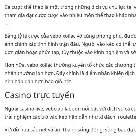
Cá cược thể thao là một trong những dịch vụ chủ lực tại 
tham gia đặt cược cược vào nhiều môn thể thao khác nha
…
Bảng tỷ lệ cược của vebo xoilac vô cùng phong phú, đượ
ánh chính xác tình hình trận đấu. Người vào kèo có thể l
đơn giản hoặc phức tạp, tùy thuộc vào kinh nghiệm và sở
Hơn nữa, vebo xoilac thường xuyên tổ chức các chương trì
nhận thưởng lớn hơn. Đây chính là điểm nhấn khiến dịch v
nên hấp dẫn hơn bao giờ hết.
Casino trực tuyến
Ngoài casino live, vebo xoilac còn nổi bật với dịch vụ cá c
trải nghiệm các trò vào kèo hấp dẫn như xì dách, roulette
Với đồ họa sắc nét và âm thanh sống động, sòng bạc đã 