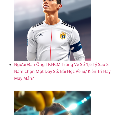
Người Đàn Ông TP.HCM Trúng Vé Số 1,6 Tỷ Sau 8
Năm Chọn Một Dãy Số: Bài Học Về Sự Kiên Trì Hay
May Mắn?