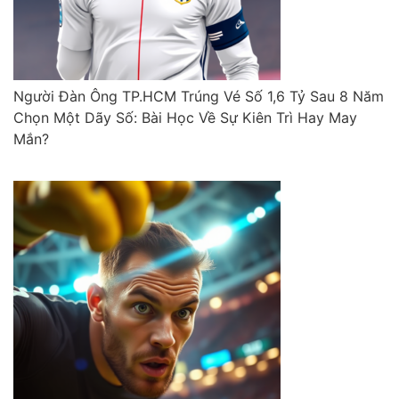
Người Đàn Ông TP.HCM Trúng Vé Số 1,6 Tỷ Sau 8 Năm
Chọn Một Dãy Số: Bài Học Về Sự Kiên Trì Hay May
Mắn?