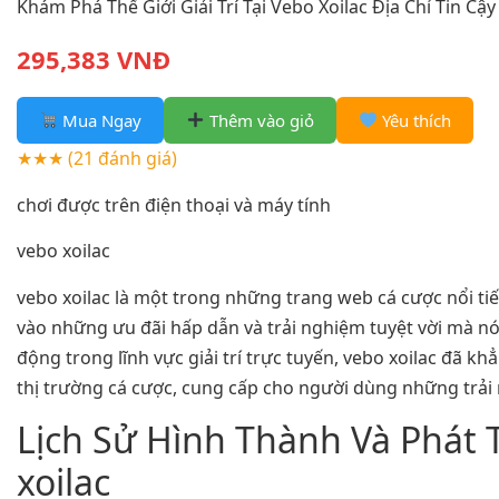
Khám Phá Thế Giới Giải Trí Tại Vebo Xoilac Địa Chỉ Tin C
295,383 VNĐ
Mua Ngay
Thêm vào giỏ
Yêu thích
★★★
(21 đánh giá)
chơi được trên điện thoại và máy tính
vebo xoilac
vebo xoilac là một trong những trang web cá cược nổi tiế
vào những ưu đãi hấp dẫn và trải nghiệm tuyệt vời mà nó
động trong lĩnh vực giải trí trực tuyến, vebo xoilac đã k
thị trường cá cược, cung cấp cho người dùng những trả
Lịch Sử Hình Thành Và Phát 
xoilac