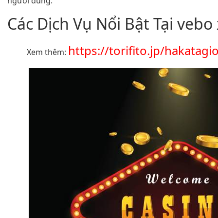
người dùng.
Các Dịch Vụ Nổi Bật Tại vebo 
https://torifito.jp/hakatag
Xem thêm: