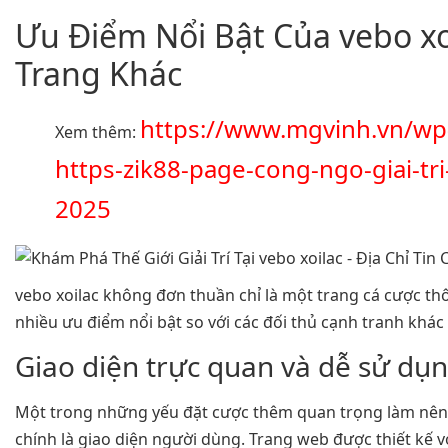
Ưu Điểm Nổi Bật Của vebo xoi
Trang Khác
https://www.mgvinh.vn/wp
Xem thêm:
https-zik88-page-cong-ngo-giai-tr
2025
vebo xoilac không đơn thuần chỉ là một trang cá cược 
nhiều ưu điểm nổi bật so với các đối thủ cạnh tranh khác 
Giao diện trực quan và dễ sử dụ
Một trong những yếu đặt cược thêm quan trọng làm nên 
chính là giao diện người dùng. Trang web được thiết kế v