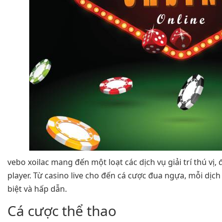
vebo xoilac mang đến một loạt các dịch vụ giải trí thú vị
player. Từ casino live cho đến cá cược đua ngựa, mỗi dịc
biệt và hấp dẫn.
Cá cược thể thao