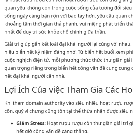
quan yếu không còn trong cuộc sống của tương đối siêu 
sống ngày càng bận rộn với bao tay hơn, yêu cầu quan chổ
khoảng tầm thời gian thả phanh, vui miệng phát triển th
nhất để duy trì sức khỏe chổ chính giữa thần.
Giải trí giúp gắn kết loài đại khái người lại cùng với nha
hiệu biển hết kỷ niệm đáng nhớ. Từ biển hết buổi xem ph
cuộc nghịch điện tử, mỗi phương thức thức thư giãn giải 
quan trọng riêng trong biển hết công vấn đề cung cung c
hết đại khái người căn nhà.
Lợi Ích Của việc Tham Gia Các Ho
Khi tham domain authority vào siêu nhiều hoạt rượu rượ
cồn, quý vì chưng cũng tồn tại thể thừa nhận được siêu nh
Giảm Stress
: Hoạt rượu rượu cồn thư giãn giải trí g
hết giờ công vấn đề căng thẳng.