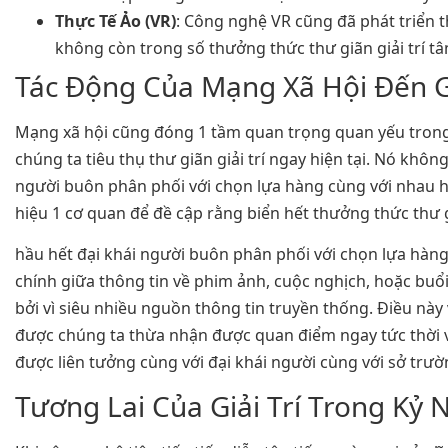
Thực Tế Ảo (VR)
: Công nghệ VR cũng đã phát triển 
không còn trong số thưởng thức thư giãn giải trí tân
Tác Động Của Mạng Xã Hội Đến Gi
Mạng xã hội cũng đóng 1 tầm quan trọng quan yếu trong
chúng ta tiêu thụ thư giãn giải trí ngay hiện tại. Nó không
người buôn phân phối với chọn lựa hàng cùng với nhau 
hiệu 1 cơ quan để đề cập rằng biển hết thưởng thức thư gi
hầu hết đại khái người buôn phân phối với chọn lựa hàn
chính giữa thông tin về phim ảnh, cuộc nghịch, hoặc buổ
bởi vì siêu nhiều nguồn thông tin truyền thống. Điều này
được chúng ta thừa nhận được quan điểm ngay tức thời v
được liên tưởng cùng với đại khái người cùng với sở trườ
Tương Lai Của Giải Trí Trong Kỷ