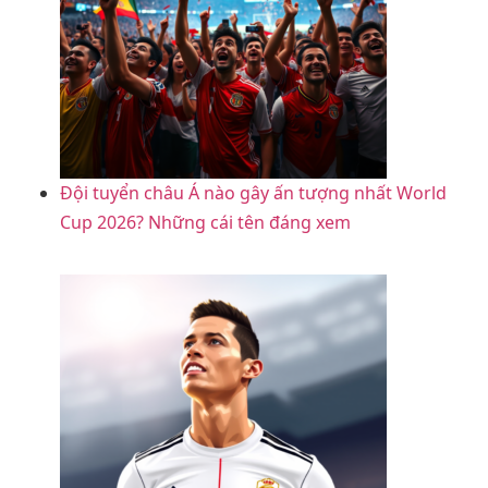
Đội tuyển châu Á nào gây ấn tượng nhất World
Cup 2026? Những cái tên đáng xem