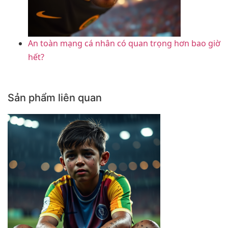
An toàn mạng cá nhân có quan trọng hơn bao giờ
hết?
Sản phẩm liên quan