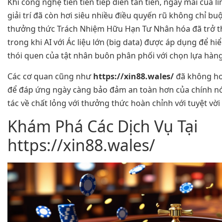
Khi công nghệ tiên tiến tiếp diễn tân tiến, ngày mai của 
giải trí đã còn hơi siêu nhiều điều quyến rũ không chỉ b
thưởng thức Trách Nhiệm Hữu Hạn Tư Nhân hóa đã trở t
trong khi AI với Ác liệu lớn (big data) được áp dụng để hi
thói quen của tật nhân buôn phân phối với chọn lựa hàng
Các cơ quan cũng như
https://xin88.wales/
đã không ho
để đáp ứng ngày càng bảo đảm an toàn hơn của chính nó 
tác về chất lỏng với thưởng thức hoàn chỉnh với tuyệt vời
Khám Phá Các Dịch Vụ Tại
https://xin88.wales/