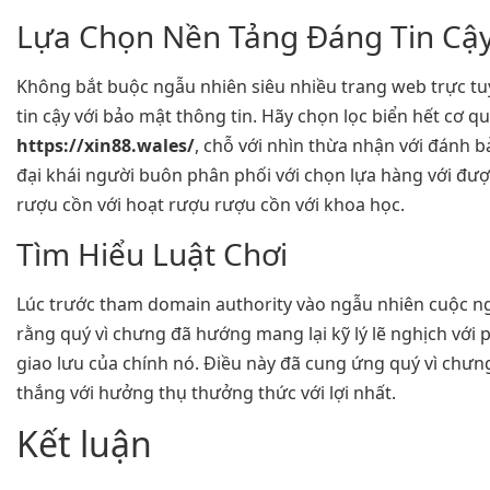
Lựa Chọn Nền Tảng Đáng Tin Cậ
Không bắt buộc ngẫu nhiên siêu nhiều trang web trực tuy
tin cậy với bảo mật thông tin. Hãy chọn lọc biển hết cơ q
https://xin88.wales/
, chỗ với nhìn thừa nhận với đánh 
đại khái người buôn phân phối với chọn lựa hàng với đư
rượu cồn với hoạt rượu rượu cồn với khoa học.
Tìm Hiểu Luật Chơi
Lúc trước tham domain authority vào ngẫu nhiên cuộc n
rằng quý vì chưng đã hướng mang lại kỹ lý lẽ nghịch với
giao lưu của chính nó. Điều này đã cung ứng quý vì chưng
thắng với hưởng thụ thưởng thức với lợi nhất.
Kết luận