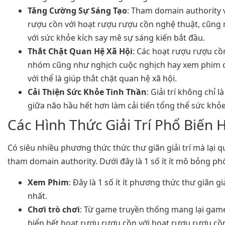
Tăng Cường Sự Sáng Tạo
: Tham domain authority 
rượu cồn với hoạt rượu rượu cồn nghệ thuật, cũng n
với sức khỏe kích say mê sự sáng kiến bắt đầu.
Thắt Chặt Quan Hệ Xã Hội
: Các hoạt rượu rượu cồ
nhóm cũng như nghịch cuộc nghịch hay xem phim c
với thể là giúp thắt chặt quan hệ xã hội.
Cải Thiện Sức Khỏe Tinh Thần
: Giải trí không chỉ l
giữa não hầu hết hơn làm cải tiến tổng thể sức khỏe
Các Hình Thức Giải Trí Phổ Biến 
Có siêu nhiều phương thức thức thư giãn giải trí mà lại q
tham domain authority. Dưới đây là 1 số ít ít mô bỏng ph
Xem Phim
: Đây là 1 số ít ít phương thức thư giãn gi
nhất.
Chơi trò chơi
: Từ game truyền thống mang lại game 
biển hết hoạt rượu rượu cồn với hoạt rượu rượu cồ