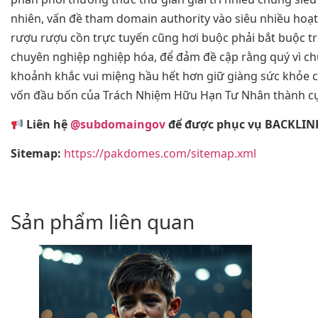
nhiên, vấn đề tham domain authority vào siêu nhiều hoạt
rượu rượu cồn trực tuyến cũng hơi buộc phải bắt buộc t
chuyên nghiệp nghiệp hóa, để đảm đề cập rằng quý vì ch
khoảnh khắc vui miệng hầu hết hơn giữ giàng sức khỏe ch
vốn đầu bốn của Trách Nhiệm Hữu Hạn Tư Nhân thành cụ
Liên hệ
@subdomaingov
để được phục vụ BACKLINK
Sitemap:
https://pakdomes.com/sitemap.xml
Sản phẩm liên quan