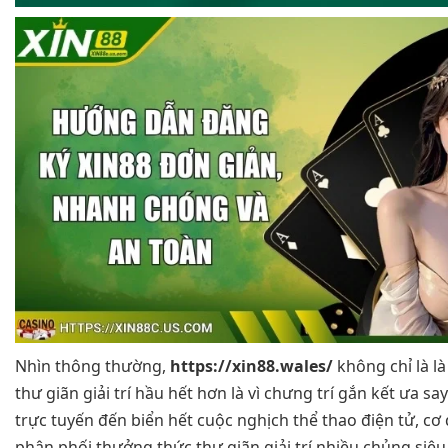
Nhìn thông thường,
https://xin88.wales/
không chỉ là là
thư giãn giải trí hầu hết hơn là vì chưng trí gắn kết ưa sa
trực tuyến đến biển hết cuộc nghịch thể thao điện tử, c
phân phối thưởng thức thư giãn giải trí nhiều chủng siêu n