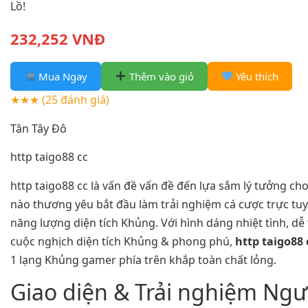
Lồ!
232,252 VNĐ
Mua Ngay
Thêm vào giỏ
Yêu thích
★★★
(25 đánh giá)
Tân Tây Đô
http taigo88 cc
http taigo88 cc là vấn đề vấn đề đến lựa sắm lý tưởng c
nào thương yêu bắt đầu làm trải nghiệm cá cược trực t
năng lượng diện tích Khủng. Với hình dáng nhiệt tình, dễ
cuộc nghịch diện tích Khủng & phong phú,
http taigo88 
1 lạng Khủng gamer phía trên khắp toàn chất lỏng.
Giao diện & Trải nghiệm Ngườ