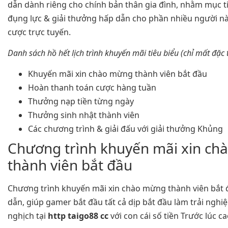
dẫn dành riêng cho chính bản thân gia đình, nhằm mục ti
đụng lực & giải thưởng hấp dẫn cho phần nhiều người n
cược trực tuyến.
Danh sách hồ hết lịch trình khuyến mãi tiêu biểu (chỉ mất đặc
Khuyến mãi xin chào mừng thành viên bắt đầu
Hoàn thanh toán cược hàng tuần
Thưởng nạp tiền từng ngày
Thưởng sinh nhật thành viên
Các chương trình & giải đấu với giải thưởng Khủng
Chương trình khuyến mãi xin c
thành viên bắt đầu
Chương trình khuyến mãi xin chào mừng thành viên bắt 
dẫn, giúp gamer bắt đầu tất cả dịp bắt đầu làm trải ngh
nghịch tại
http taigo88 cc
với con cái số tiền Trước lúc c