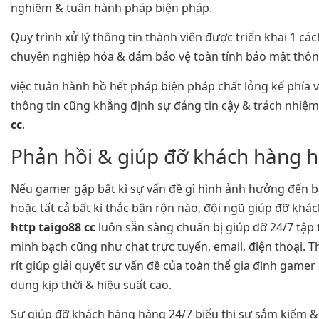
nghiêm & tuân hành pháp biện pháp.
Quy trình xử lý thông tin thành viên được triển khai 1 các
chuyên nghiệp hóa & đảm bảo vệ toàn tính bảo mật thông
việc tuân hành hồ hết pháp biện pháp chất lỏng kế phía 
thông tin cũng khẳng định sự đáng tin cậy & trách nhiệ
cc
.
Phản hồi & giúp đỡ khách hàng hà
Nếu gamer gặp bất kì sự vấn đề gì hình ảnh hưởng đến b
hoặc tất cả bất kì thắc bận rộn nào, đội ngũ giúp đỡ kh
http taigo88 cc
luôn sẵn sàng chuẩn bị giúp đỡ 24/7 tập
minh bạch cũng như chat trực tuyến, email, điện thoại. Th
rít giúp giải quyết sự vấn đề của toàn thể gia đình gamer 
dụng kịp thời & hiệu suất cao.
Sự giúp đỡ khách hàng hàng 24/7 biểu thị sự sắm kiếm 