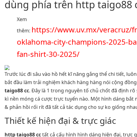
dùng phía trên http taigo88 
Xem
https://www.uv.mx/veracruz/f
thêm:
oklahoma-city-champions-2025-bas
fan-shirt-30-2025/
Trước lúc đi sâu vào hồ hết kĩ năng gắng thể chi tiết, luôn
bắt đầu làm trải nghiệm khách hàng hàng nói cộng đồng
taigo88 cc
. Đây là 1 trong nguyên tố chủ chốt đã định rõ 
kì nền móng cá cược trực tuyến nào. Một hình dáng bắt 
& phản hồi rối rít đã tất cả tác dụng cho sự ko giống nha
Thiết kế hiện đại & trực giác
http taigo88 cc
tất cả cấu hình hình dáng hiện đại, trực gi