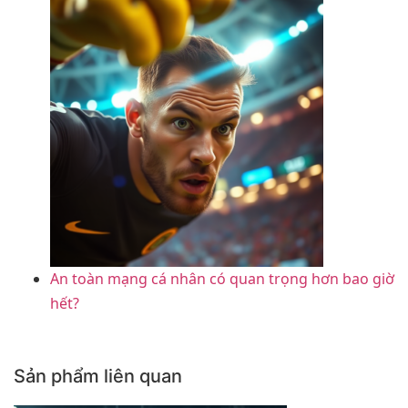
An toàn mạng cá nhân có quan trọng hơn bao giờ
hết?
Sản phẩm liên quan