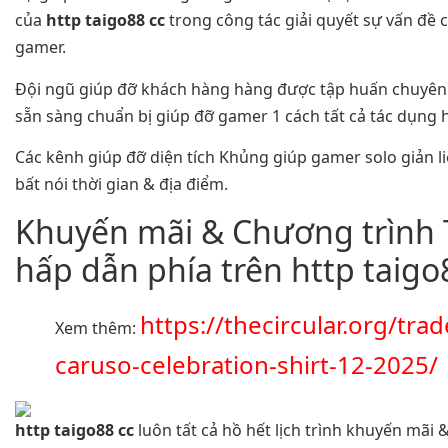
của
http taigo88 cc
trong công tác giải quyết sự vấn đề c
gamer.
Đội ngũ giúp đỡ khách hàng hàng được tập huấn chuyên
sẵn sàng chuẩn bị giúp đỡ gamer 1 cách tất cả tác dụng h
Các kênh giúp đỡ diện tích Khủng giúp gamer solo giản liê
bất nói thời gian & địa điểm.
Khuyến mãi & Chương trình
hấp dẫn phía trên http taigo
https://thecircular.org/trad
Xem thêm:
caruso-celebration-shirt-12-2025/
http taigo88 cc
luôn tất cả hồ hết lịch trình khuyến mãi 