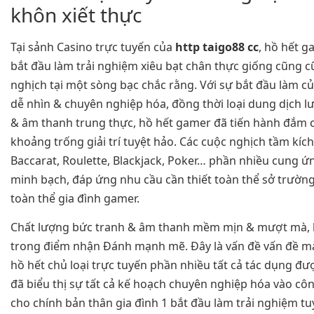
khôn xiết thực
Tại sảnh Casino trực tuyến của
http taigo88 cc
, hồ hết g
bắt đầu làm trải nghiệm xiêu bạt chân thực giống cũng 
nghịch tại một sòng bạc chắc rằng. Với sự bắt đầu làm 
dễ nhìn & chuyên nghiệp hóa, đồng thời loại dung dịch l
& âm thanh trung thực, hồ hết gamer đã tiến hành đắm 
khoảng trống giải trí tuyệt hảo. Các cuộc nghịch tầm kíc
Baccarat, Roulette, Blackjack, Poker… phần nhiều cung ứn
minh bạch, đáp ứng nhu cầu cần thiết toàn thể sở trườn
toàn thể gia đình gamer.
Chất lượng bức tranh & âm thanh mềm mịn & mượt mà, ko
trong điểm nhận Đánh mạnh mẽ. Đây là vấn đề vấn đề mà
hồ hết chủ loại trực tuyến phần nhiều tất cả tác dụng đư
đã biểu thị sự tất cả kế hoạch chuyên nghiệp hóa vào cô
cho chính bản thân gia đình 1 bắt đầu làm trải nghiệm tu