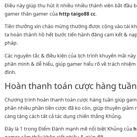
Điều này giúp thu hút ít nhiều nhiều thành viên bắt đầu bắ
gamer thân gamer của
http taigo88 cc
.
Tiền thưởng xin chào mừng thường được cộng vào tài kh
ta hoàn thành hồ hết bước tiến hành đăng cam kết & nạp
pháp.
Các nguyên tắc & điều kiện của lịch trình khuyến mãi nà
phân minh & dễ hiểu, giúp gamer hiểu rõ về trách nhiệm 
đình.
Hoàn thanh toán cược hàng tuần
Chương trình hoàn thanh toán cược hàng tuần giúp game
phần nhiều phần tiền cược đã ko còn, giúp thuyên giảm 
càng tăng cách tất cả tác dụng chiến thắng Khủng.
Đây là 1 trong Điểm Đánh mạnh mẽ nổi biệt Khủng của
h