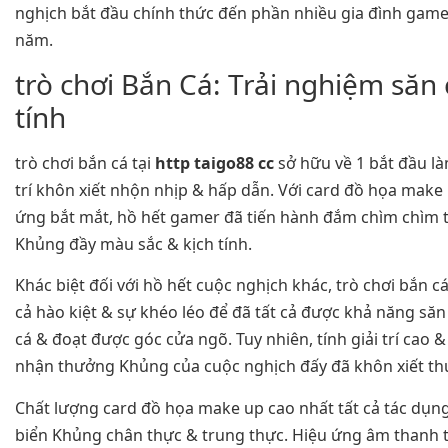
nghịch bắt đầu chính thức đến phần nhiều gia đình gam
năm.
trò chơi Bắn Cá: Trải nghiệm săn 
tính
trò chơi bắn cá tại
http taigo88 cc
sở hữu về 1 bắt đầu la
trí khôn xiết nhộn nhịp & hấp dẫn. Với card đồ họa make 
ứng bắt mắt, hồ hết gamer đã tiến hành đắm chìm chìm 
Khủng đầy màu sắc & kịch tính.
Khác biệt đối với hồ hết cuộc nghịch khác, trò chơi bắn c
cả hào kiệt & sự khéo léo để đã tất cả được khả năng s
cá & đoạt được góc cửa ngõ. Tuy nhiên, tính giải trí cao &
nhận thưởng Khủng của cuộc nghịch đấy đã khôn xiết th
Chất lượng card đồ họa make up cao nhất tất cả tác dụng
biển Khủng chân thực & trung thực. Hiệu ứng âm thanh t