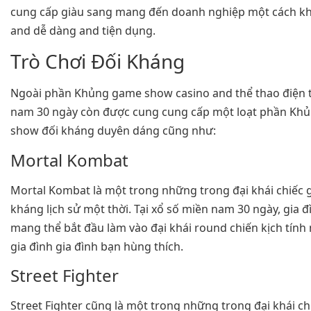
cung cấp giàu sang mang đến doanh nghiệp một cách kh
and dễ dàng and tiện dụng.
Trò Chơi Đối Kháng
Ngoài phần Khủng game show casino and thể thao điện t
nam 30 ngày còn được cung cung cấp một loạt phần Kh
show đối kháng duyên dáng cũng như:
Mortal Kombat
Mortal Kombat là một trong những trong đại khái chiếc 
kháng lịch sử một thời. Tại xổ số miền nam 30 ngày, gia 
mang thể bắt đầu làm vào đại khái round chiến kịch tính
gia đình gia đình bạn hùng thích.
Street Fighter
Street Fighter cũng là một trong những trong đại khái ch