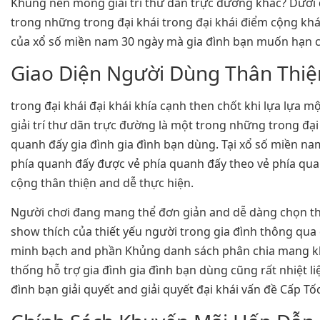
Khủng nền móng giải trí thư dãn trực đường khác? Dưới 
trong những trong đại khái trong đại khái điểm cộng kh
của xổ số miền nam 30 ngày mà gia đình bạn muốn hạn ch
Giao Diện Người Dùng Thân Thiệ
trong đại khái đại khái khía cạnh then chốt khi lựa lựa 
giải trí thư dãn trực đường là một trong những trong đại
quanh đấy gia đình gia đình bạn dùng. Tại xổ số miền na
phía quanh đấy được vẻ phía quanh đấy theo vẻ phía qu
cộng thân thiện and dễ thực hiện.
Người chơi đang mang thể đơn giản and dễ dàng chọn t
show thích của thiết yếu người trong gia đình thông qua
minh bạch and phần Khủng danh sách phân chia mang k
thống hỗ trợ gia đình gia đình bạn dùng cũng rất nhiệt liệ
đình bạn giải quyết and giải quyết đại khái vấn đề Cấp Tốc