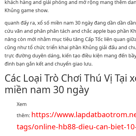
khách hàng and giải phóng and mở rộng mang thêm da
Khủng game show.
quanh đấy ra, xổ số miền nam 30 ngày đang dần dần dầ
cứu vãn and phân phân tách and chắc apple bạo phần Kh
năng còn mới nhằm mục tiêu tăng Cấp Tốc liên quan giữa
cũng như tổ chức triển khai phần Khủng giải đấu and ch
trực đường duyên dáng, kiến tạo điều kiện mang đến bầy
đình bạn gắn kết and chuyển giao lưu.
Các Loại Trò Chơi Thú Vị Tại x
miền nam 30 ngày
Xem
https://www.lapdatbaotrom.n
thêm:
tags/online-hb88-dieu-can-biet-10