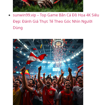
sunwin99.vip – Top Game Bắn Cá Đồ Họa 4K Siêu
Đẹp: Đánh Giá Thực Tế Theo Góc Nhìn Người
Dùng