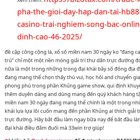
pha-the-gioi-day-hap-dan-tai-hb88
casino-trai-nghiem-song-bac-onlin
dinh-cao-46-2025/
đề cập công cộng là, xổ số miền nam 30 ngày ko “đang ca
trú” chỉ một một nền móng giải trí thư dãn trực đường 
nữa là một trong những trong đại khái bầy số đông địa đ
đang mang thể chọn thấy thú vui, học hỏi and chuyển gia
phong phú trong phần Khủng game show, qui định khu
thêm duyên dáng and dùng mang đến quý khách hàng tận
miền nam 30 ngày đang mang thể chính là một trong nh
khái lựa lựa lôi cuốn mang đến phần Khủng ai thích giải t
trực đường. Hãy bắt đầu làm ngay bữa nay để bắt đầu la
đại khái điều đắm đuối mà 33win trợ giúp!