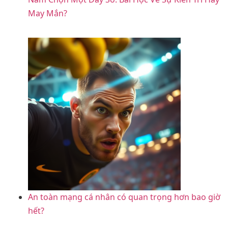
May Mắn?
An toàn mạng cá nhân có quan trọng hơn bao giờ
hết?