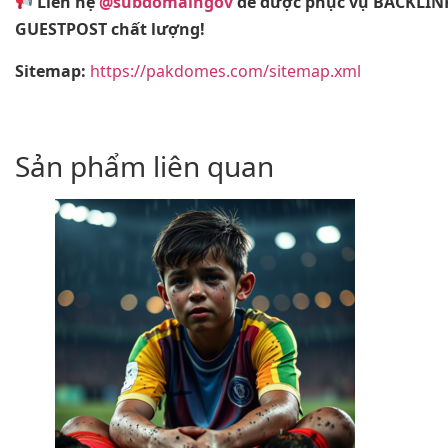
Liên hệ
@subdomaingov
để được phục vụ BACKLIN
GUESTPOST chất lượng!
Sitemap:
https://pakdomes.com/sitemap.xml
Sản phẩm liên quan