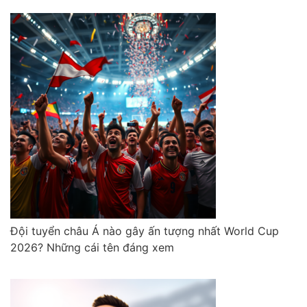
Đội tuyển châu Á nào gây ấn tượng nhất World Cup
2026? Những cái tên đáng xem