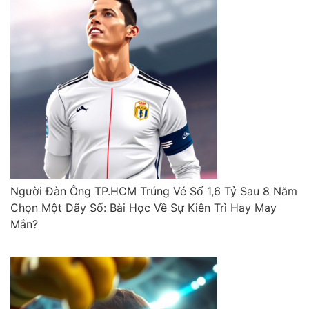
Người Đàn Ông TP.HCM Trúng Vé Số 1,6 Tỷ Sau 8 Năm
Chọn Một Dãy Số: Bài Học Về Sự Kiên Trì Hay May
Mắn?