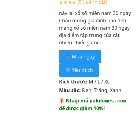
★★★★
(51 đánh giá)
này lại xổ số miền nam 30 ngày
Chào mừng gia đình bạn đến
mang xổ số miền nam 30 ngày,
địa điểm tập trung của rất
nhiều chiếc game...
Mua ngay
Yêu thích
Kích thước:
M / L / XL
Màu sắc:
Đen, Trắng, Xanh
Nhập mã
pakdomes.com
để được giảm 10%!