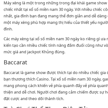
Máy xèng là một trong những trong đại khái game show
chiếc nhất tại xổ số miền nam 30 ngày. Với nhiều chiếc c
nhất, gia đình bạn đang mang thể đơn giản and dễ dàng
một máy xèng phù hợp mang thị hiếu của thiết yếu người
đình.
Các máy xèng tại xổ số miền nam 30 ngày ko riêng gì ưa
kiến tạo cần nhiều chiếc tính năng đắm đuối cũng như v
mức giá and jackpot Khủng đùng.
Baccarat
Baccarat là game show được thích tại do nhiều chiếc gia 
bạn thương thích Casino. Tại xổ số miền nam 30 ngày, g
mang phong cách khiến vẻ phía quanh đấy vẻ phía quanh
thiện and dễ chơi. Người chơi đang cảm chiếm được sự h
đặt cược and theo dõi thành tích.