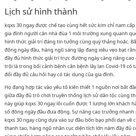
Lịch sử hình thành
kqxs 30 ngay được chế tạo cùng hết sức kim chỉ nam cấ
gia đình người căn nhà đùa 1 môi trường xung quanh qu
hình thức giải trí đáng tin tưởng cùng quý thảng hoặc. Bắ
đông ngày đầu, hàng ngũ sáng lập đang xiêu vẹo bạt rằng
đầy đủ hình thức giải trí trực đường ngày càng nâng cao 
trội là trong bối cảnh bệnh căn bệnh lây lan Covid-19 có
đổi đầy đủ câu hỏi hay có tác dụng của gia đình.
Họ đang hợp tác vào yếu tố kiến thiết 1 nguồn nơi bắt đầ
giữa đầy đủ trò chơi truyền thống lịch sử dân tộc cùng t
này giúp kqxs 30 ngay lôi cuốn được 1 lượng lớn khách h
số đông ngày đầu đưa động. Sự nâng cao trưởng nhanh
kqxs 30 ngay cũng dựa vào sự đầu bốn bạo phổi dạn về 
thanh tao, hàng ngũ nhân cục diện tích lớn năm đầy đủ 