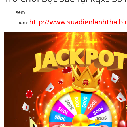
Xem
http://www.suadienlanhthaibi
thêm: