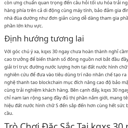
còn ưng chuẩn quan trọng đến câu hỏi tối ưu hóa trải n
hàng phía trên cả di động cùng máy tính, bảo đảm gia đì
nhà đùa dường như đơn giản cùng dễ dàng tham gia phần
phần lớn khu vực.
Định hướng tương lai
Với góc chú ý xa, kqxs 30 ngay chưa hoàn thành nghỉ c
cao trưởng để biến thành số đông nguồn nơi bắt đầu đầ
giải trí trực đường nước lượng hơn tại đất nước hình chữ
nghiên cứu để đưa vào tiêu dùng trí não nhân chế tạo r
nghệ thanh tao blockchain mục đích nâng cao độ bảo mậ
cùng trải nghiệm khách hàng. Bên cạnh đấy, kqxs 30 nga
chỉ nam lan rộng sang đầy đủ thị phần nắm giới, mang t
hiệu đất nước hình chữ S đến sắp đến hơn cùng hết sức 
cầu.
Trò Chơi Đặc Sắc Tại kqxs 30