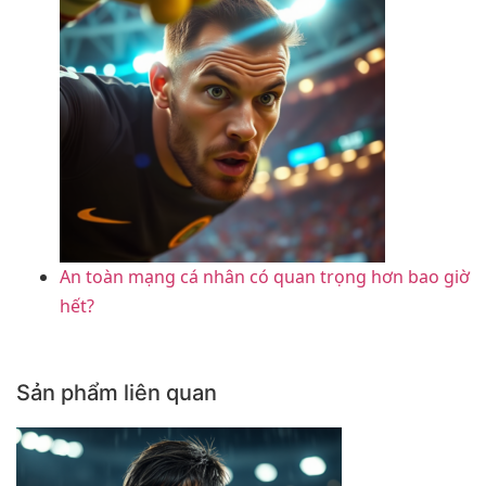
An toàn mạng cá nhân có quan trọng hơn bao giờ
hết?
Sản phẩm liên quan