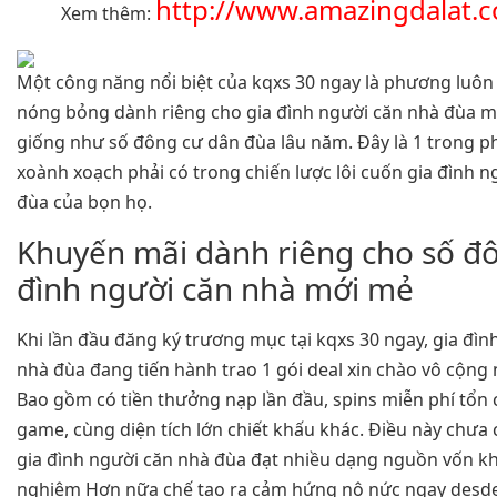
http://www.amazingdalat.
Xem thêm:
Một công năng nổi biệt của kqxs 30 ngay là phương luôn 
nóng bỏng dành riêng cho gia đình người căn nhà đùa 
giống như số đông cư dân đùa lâu năm. Đây là 1 trong p
xoành xoạch phải có trong chiến lược lôi cuốn gia đình 
đùa của bọn họ.
Khuyến mãi dành riêng cho số đ
đình người căn nhà mới mẻ
Khi lần đầu đăng ký trương mục tại kqxs 30 ngay, gia đìn
nhà đùa đang tiến hành trao 1 gói deal xin chào vô cộng
Bao gồm có tiền thưởng nạp lần đầu, spins miễn phí tổn 
game, cùng diện tích lớn chiết khấu khác. Điều này chưa c
gia đình người căn nhà đùa đạt nhiều dạng nguồn vốn khở
nghiệm Hơn nữa chế tạo ra cảm hứng nô nức ngay desd