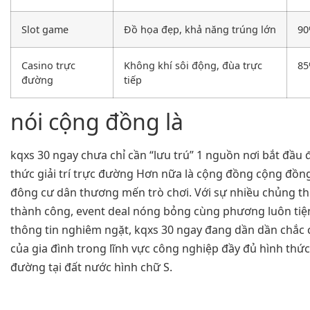
Slot game
Đồ họa đẹp, khả năng trúng lớn
90
Casino trực
Không khí sôi động, đùa trực
85
đường
tiếp
nói cộng đồng là
kqxs 30 ngay chưa chỉ cần “lưu trú” 1 nguồn nơi bắt đầu 
thức giải trí trực đường Hơn nữa là cộng đồng cộng đồng
đông cư dân thương mến trò chơi. Với sự nhiều chủng t
thành công, event deal nóng bỏng cùng phương luôn tiệ
thông tin nghiêm ngặt, kqxs 30 ngay đang dần dần chắc
của gia đình trong lĩnh vực công nghiệp đầy đủ hình thức g
đường tại đất nước hình chữ S.