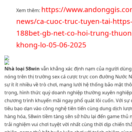
https://www.andonggis.c
Xem thêm:
news/ca-cuoc-truc-tuyen-tai-https
188bet-gb-net-co-hoi-trung-thuon
khong-lo-05-06-2025
Nhà loại 58win
vẫn khẳng xác định nạm của người dùng
nóng trên thị trường sex cá cược trực con đường Nước 
sự ít ít nhiều về trò chơi, mạng lưới hệ thống bảo mật th
trọng, hình thức quý doanh nghiệp thường xuyên nghiệ
chương trình khuyến mãi ngay phổ quát lôi cuốn. Với sự 
tiêu bạo dạn vào công nghệ tiên tiến cùng dung dịch lư
hàng hóa, 58win tiềm tàng sẽn sở hữu lại đến game thủ
trải nghiệm vui chơi tuyệt vời nhất cùng thời dịp chiến t