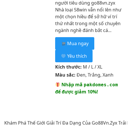
người tiêu dùng go88vn.zyx
Nhà loại 58win vẫn nổi lên như
một chọn hiều để sở hữ ví trí
thứ nhất trong một số chuyên
ngành nghề đánh bắt cá...
Mua ngay
Yêu thích
Kích thước:
M / L / XL
Màu sắc:
Đen, Trắng, Xanh
Nhập mã
pakdomes.com
để được giảm 10%!
Khám Phá Thế Giới Giải Trí Đa Dạng Của Go88Vn.Zyx Trả