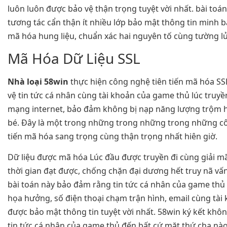
luôn luôn được bảo vệ thận trọng tuyệt vời nhất. bài toá
tương tác cẩn thận ít nhiều lớp bảo mật thông tin minh 
mã hóa hung liệu, chuẩn xác hai nguyên tố cùng tường l
Mã Hóa Dữ Liệu SSL
Nhà loại 58win
thực hiện công nghệ tiên tiến mã hóa SSL
vệ tin tức cá nhân cùng tài khoản của game thủ lúc truyề
mạng internet, bảo đảm không bị nạp năng lượng trộm
bé. Đây là một trong những trong những trong những c
tiến mã hóa sang trọng cùng thận trọng nhất hiên giờ.
Dữ liệu được mã hóa Lúc đầu được truyền đi cùng giải m
thời gian đạt được, chống chặn đại dương hết truy nã v
bài toán này bảo đảm rằng tin tức cá nhân của game thủ 
họa hưởng, số điện thoại chạm trận hình, email cùng tài
được bảo mật thông tin tuyệt vời nhất. 58win ký kết kh
tin tức cá nhân của game thủ đến bất cứ mặt thứ cha nào