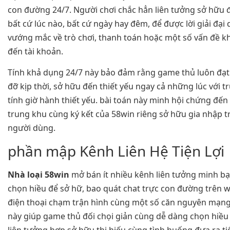
con đường 24/7. Người chơi chắc hẳn liên tưởng sở hữu 
bất cứ lúc nào, bất cứ ngày hay đêm, để được lời giải đại
vướng mắc về trò chơi, thanh toán hoặc một số vấn đề k
đến tài khoản.
Tính khả dụng 24/7 này bảo đảm rằng game thủ luôn đạt
đỡ kịp thời, sở hữu đến thiết yếu ngay cả những lúc với t
tính giờ hành thiết yếu. bài toán này minh hội chứng đến
trung khu cùng ký kết của 58win riêng sở hữu gia nhập t
người dùng.
phần mập Kênh Liên Hệ Tiện Lợi
Nhà loại 58win
mở bán ít nhiều kênh liên tưởng minh b
chọn hiều để sở hữ, bao quát chat trực con đường trên we
điện thoại chạm trận hình cùng một số căn nguyên mạng
này giúp game thủ đối chọi giản cùng dễ dàng chọn hiều
liên tưởng hợp sở hữu thị hiếu cùng tình huống đưa ra ti