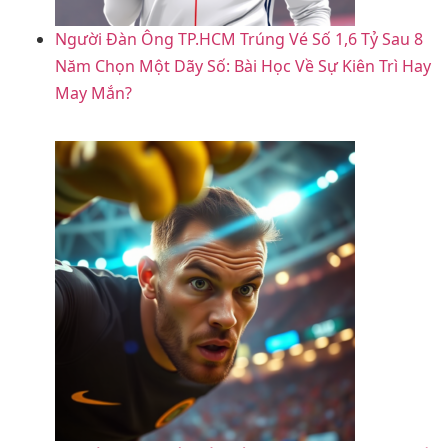
Người Đàn Ông TP.HCM Trúng Vé Số 1,6 Tỷ Sau 8
Năm Chọn Một Dãy Số: Bài Học Về Sự Kiên Trì Hay
May Mắn?