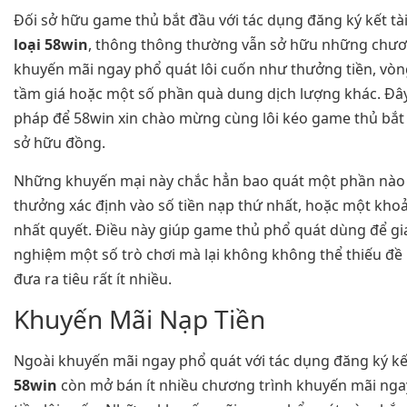
Đối sở hữu game thủ bắt đầu với tác dụng đăng ký kết tà
loại 58win
, thông thông thường vẫn sở hữu những chươ
khuyến mãi ngay phổ quát lôi cuốn như thưởng tiền, vò
tầm giá hoặc một số phần quà dung dịch lượng khác. Đâ
pháp để 58win xin chào mừng cùng lôi kéo game thủ bắt
sở hữu đồng.
Những khuyến mại này chắc hẳn bao quát một phần nào 
thưởng xác định vào số tiền nạp thứ nhất, hoặc một kho
nhất quyết. Điều này giúp game thủ phổ quát dùng để gia
nghiệm một số trò chơi mà lại không không thể thiếu đề
đưa ra tiêu rất ít nhiều.
Khuyến Mãi Nạp Tiền
Ngoài khuyến mãi ngay phổ quát với tác dụng đăng ký kế
58win
còn mở bán ít nhiều chương trình khuyến mãi nga