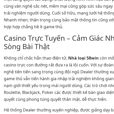
cùng văn nghệ sắc nét, mềm mại cũng góp sức sâu ngay 
trải nghiệm người dùng. Cuối sở hữu, mạng lưới hệ thốn
Nhanh nhẹn, thận trọng cùng bảo mật thông tin cũng vớ
hợp hợp chẳng hề ít game thủ.
Casino Trực Tuyến – Cảm Giác N
Sòng Bài Thật
Không chỉ chắc hẳn thao điện tử,
Nhà loại 58win
còn mở 
casino trực con đường rất đưa ra là lôi cuốn. Với sự đoàn
nghệ tiên tiến sang trọng cùng đội ngũ Dealer thường x
game thủ vẫn tiến hành gia nhập trải nghiệm không gian
nạm giới thiết yếu trong mái người dùng. Các trò chơi nh
Roulette, Blackjack, Poker các được thiết kế bàn giao di
quyết cùng phong túng quyết thân mật, dễ thực hiện.
Hệ thống Dealer thường xuyên nghiệp, được giảng dạy b