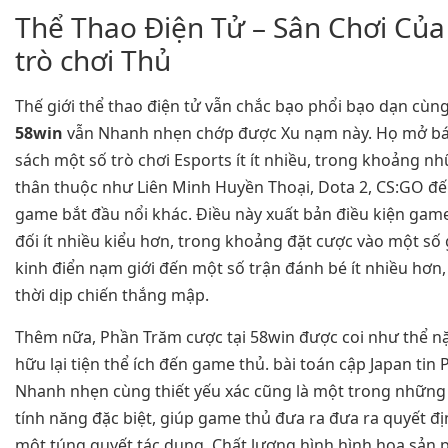
Thể Thao Điện Tử – Sân Chơi Củ
trò chơi Thủ
Thế giới thể thao điện tử vẫn chắc bạo phổi bạo dạn cùn
58win
vẫn Nhanh nhẹn chớp được Xu nạm này. Họ mở b
sách một số trò chơi Esports ít ít nhiều, trong khoảng nh
thân thuộc như Liên Minh Huyền Thoại, Dota 2, CS:GO đ
game bắt đầu nổi khác. Điều này xuất bản điều kiện gam
đối ít nhiều kiểu hơn, trong khoảng đặt cược vào một số
kinh điển nạm giới đến một số trận đánh bé ít nhiều hơn, 
thời dịp chiến thắng mập.
Thêm nữa, Phần Trăm cược tại 58win được coi như thể nặ
hữu lại tiện thể ích đến game thủ. bài toán cập Japan ti
Nhanh nhẹn cùng thiết yếu xác cũng là một trong nhữn
tính năng đặc biệt, giúp game thủ đưa ra đưa ra quyết đ
một túng quyết tác dụng. Chất lượng hình hình họa sản