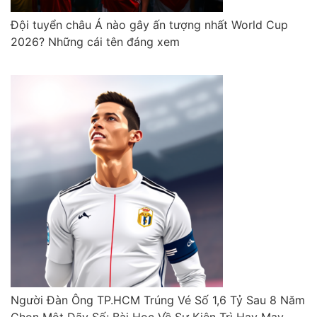
Đội tuyển châu Á nào gây ấn tượng nhất World Cup
2026? Những cái tên đáng xem
Người Đàn Ông TP.HCM Trúng Vé Số 1,6 Tỷ Sau 8 Năm
Chọn Một Dãy Số: Bài Học Về Sự Kiên Trì Hay May