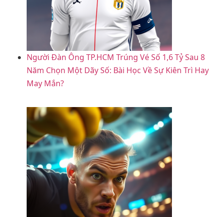
Người Đàn Ông TP.HCM Trúng Vé Số 1,6 Tỷ Sau 8
Năm Chọn Một Dãy Số: Bài Học Về Sự Kiên Trì Hay
May Mắn?