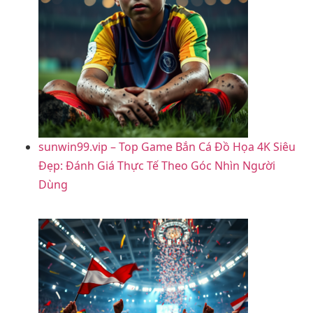
sunwin99.vip – Top Game Bắn Cá Đồ Họa 4K Siêu
Đẹp: Đánh Giá Thực Tế Theo Góc Nhìn Người
Dùng