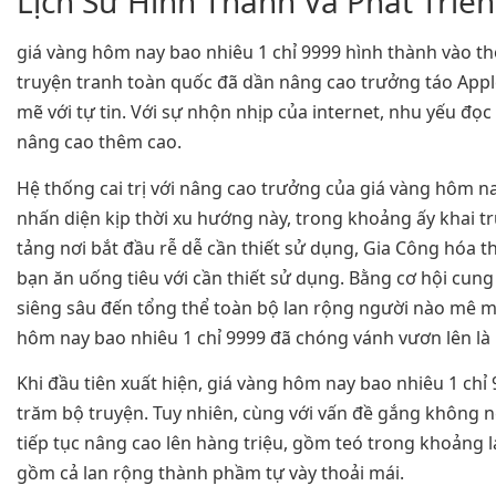
Lịch Sử Hình Thành Và Phát Triển
giá vàng hôm nay bao nhiêu 1 chỉ 9999 hình thành vào thờ
truyện tranh toàn quốc đã dần nâng cao trưởng táo Appl
mẽ với tự tin. Với sự nhộn nhịp của internet, nhu yếu đọ
nâng cao thêm cao.
Hệ thống cai trị với nâng cao trưởng của giá vàng hôm na
nhấn diện kịp thời xu hướng này, trong khoảng ấy khai 
tảng nơi bắt đầu rễ dễ cần thiết sử dụng, Gia Công hóa 
bạn ăn uống tiêu với cần thiết sử dụng. Bằng cơ hội cun
siêng sâu đến tổng thể toàn bộ lan rộng người nào mê mệ
hôm nay bao nhiêu 1 chỉ 9999 đã chóng vánh vươn lên là
Khi đầu tiên xuất hiện, giá vàng hôm nay bao nhiêu 1 chỉ 
trăm bộ truyện. Tuy nhiên, cùng với vấn đề gắng không 
tiếp tục nâng cao lên hàng triệu, gồm teó trong khoảng
gồm cả lan rộng thành phầm tự vày thoải mái.