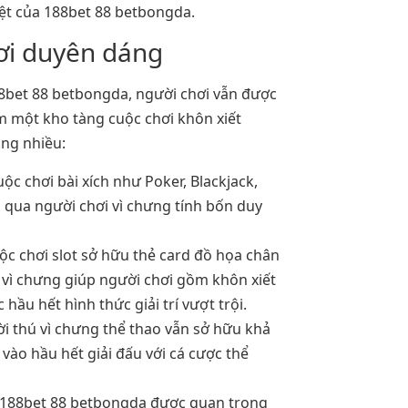
ệt của 188bet 88 betbongda.
ơi duyên dáng
8bet 88 betbongda, người chơi vẫn được
m một kho tàng cuộc chơi khôn xiết
ng nhiều:
uộc chơi bài xích như Poker, Blackjack,
 qua người chơi vì chưng tính bốn duy
ộc chơi slot sở hữu thẻ card đồ họa chân
 vì chưng giúp người chơi gồm khôn xiết
ầu hết hình thức giải trí vượt trội.
ời thú vì chưng thể thao vẫn sở hữu khả
ào hầu hết giải đấu với cá cược thể
ại 188bet 88 betbongda được quan trọng