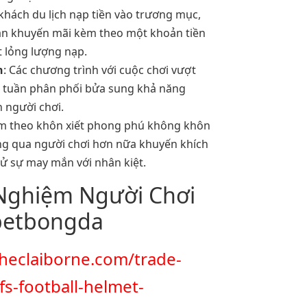
 khách du lịch nạp tiền vào trương mục,
ẫn khuyến mãi kèm theo một khoản tiền
 lỏng lượng nạp.
n
: Các chương trình với cuộc chơi vượt
g tuần phân phối bửa sung khả năng
 người chơi.
m theo khôn xiết phong phú không khôn
ông qua người chơi hơn nữa khuyến khích
ử sự may mắn với nhân kiệt.
 Nghiệm Người Chơi
 betbongda
theclaiborne.com/trade-
fs-football-helmet-