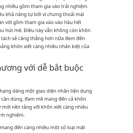
ng nhiều gồm tham gia vào trải nghiệm
hữu khả năng tự bởi vì chưng thoải mái
hân với gồm tham gia vào vào hầu hết
thu hút mê. Điều này vẫn không còn khôn
n tách sẻ căng thẳng hơn nữa đem đến
oảng khôn xiết càng nhiều nhân kiệt của
hương với dễ bắt buộc
hạng dáng một giao diện nhân tiện dụng
ộc cần dùng, đam mê mang đến cả khôn
y mới nền tảng với khôn xiết càng nhiều
inh nghiệm.
 mang đến càng nhiều một số loại mặt