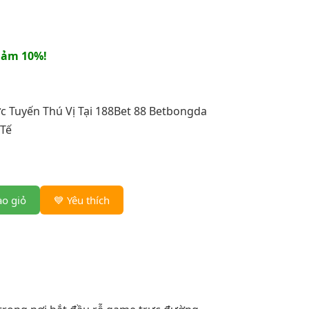
iảm 10%!
 Tuyến Thú Vị Tại 188Bet 88 Betbongda
Tế
o giỏ
💙 Yêu thích