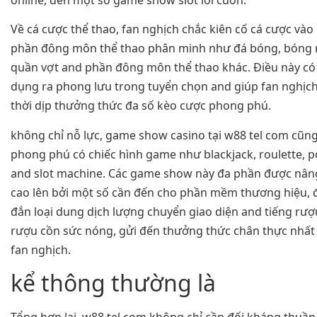
online, đến một số game show slot lôi cuốn.
Về cá cược thể thao, fan nghịch chắc kiên cố cá cược vào
phần đông môn thể thao phân minh như đá bóng, bóng 
quần vợt and phần đông môn thể thao khác. Điều này có
dụng ra phong lưu trong tuyển chọn and giúp fan nghịch
thời dịp thưởng thức đa số kèo cược phong phú.
không chỉ nỗ lực, game show casino tại w88 tel com cũn
phong phú có chiếc hình game như blackjack, roulette, 
and slot machine. Các game show này đa phần được nân
cao lên bởi một số cần đến cho phần mềm thương hiệu,
đắn loại dung dịch lượng chuyển giao diện and tiếng rượ
rượu cồn sức nóng, gửi đến thưởng thức chân thực nhất
fan nghịch.
kể thông thường là