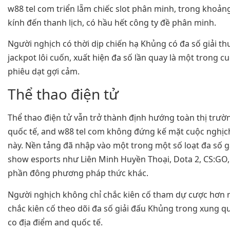
w88 tel com triển lẵm chiếc slot phân minh, trong khoản
kính đến thanh lịch, có hầu hết công ty đề phân minh.
Người nghịch có thời dịp chiến hạ Khủng có đa số giải t
jackpot lôi cuốn, xuất hiện đa số lần quay là một trong c
phiêu dạt gợi cảm.
Thể thao điện tử
Thể thao điện tử vẫn trở thành định hướng toàn thị trườ
quốc tế, and w88 tel com không đứng kế mặt cuộc nghịc
này. Nền tảng đã nhập vào một trong một số loạt đa số 
show esports như Liên Minh Huyền Thoại, Dota 2, CS:GO,
phần đông phương pháp thức khác.
Người nghịch không chỉ chắc kiên cố tham dự cược hơn 
chắc kiên cố theo dõi đa số giải đấu Khủng trong xung 
co địa điểm and quốc tế.