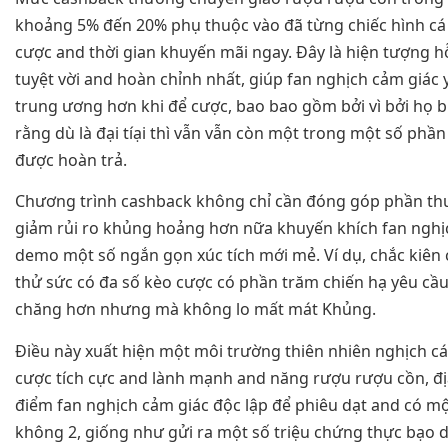
khoảng 5% đến 20% phụ thuộc vào đã từng chiếc hình cá
cược and thời gian khuyến mãi ngay. Đây là hiện tượng h
tuyệt vời and hoàn chỉnh nhất, giúp fan nghịch cảm giác 
trung ương hơn khi để cược, bao bao gồm bởi vì bởi họ b
rằng dù là đại tíại thì vẫn vẫn còn một trong một số phần
được hoàn trả.
Chương trình cashback không chỉ cần đóng góp phần th
giảm rủi ro khủng hoảng hơn nữa khuyến khích fan nghị
demo một số ngắn gọn xúc tích mới mẻ. Ví dụ, chắc kiên 
thử sức có đa số kèo cược có phần trăm chiến hạ yêu cầ
chăng hơn nhưng mà không lo mất mát Khủng.
Điều này xuất hiện một môi trường thiên nhiên nghịch cá
cược tích cực and lành mạnh and năng rượu rượu cồn, đị
điểm fan nghịch cảm giác độc lập để phiêu dạt and có m
không 2, giống như gửi ra một số triệu chứng thực bạo 