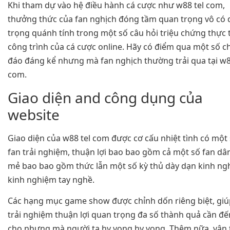
Khi tham dự vào hệ điều hành cá cược như w88 tel com,
thưởng thức của fan nghịch đóng tầm quan trọng vô có
trọng quánh tính trong một số câu hỏi triệu chứng thực 
công trình của cá cược online. Hãy có điểm qua một số c
đáo đáng kể nhưng mà fan nghịch thường trải qua tại w8
com.
Giao diện and công dụng của
website
Giao diện của w88 tel com được cơ cấu nhiệt tình có một
fan trải nghiệm, thuận lợi bao bao gồm cả một số fan dâ
mẻ bao bao gồm thức lẫn một số kỳ thủ dày dạn kinh n
kinh nghiệm tay nghề.
Các hạng mục game show được chỉnh dốn riêng biệt, giú
trải nghiệm thuận lợi quan trọng đa số thành quả cần đế
cho nhưng mà người ta hy vọng hy vọng. Thêm nữa, vận 