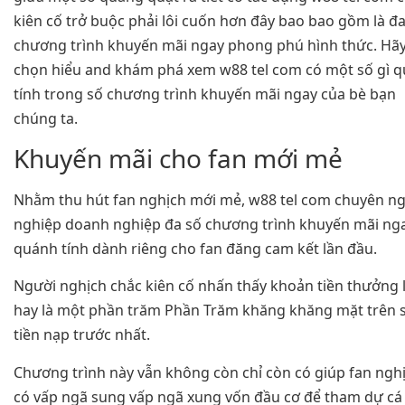
kiên cố trở buộc phải lôi cuốn hơn đây bao bao gồm là đa
chương trình khuyến mãi ngay phong phú hình thức. Hãy
chọn hiểu and khám phá xem w88 tel com có một số gì 
tính trong số chương trình khuyến mãi ngay của bè bạn
chúng ta.
Khuyến mãi cho fan mới mẻ
Nhằm thu hút fan nghịch mới mẻ, w88 tel com chuyên n
nghiệp doanh nghiệp đa số chương trình khuyến mãi ng
quánh tính dành riêng cho fan đăng cam kết lần đầu.
Người nghịch chắc kiên cố nhấn thấy khoản tiền thưởng 
hay là một phần trăm Phần Trăm khăng khăng mặt trên 
tiền nạp trước nhất.
Chương trình này vẫn không còn chỉ còn có giúp fan ngh
có vấp ngã sung vấp ngã xung vốn đầu cơ để tham dự cá