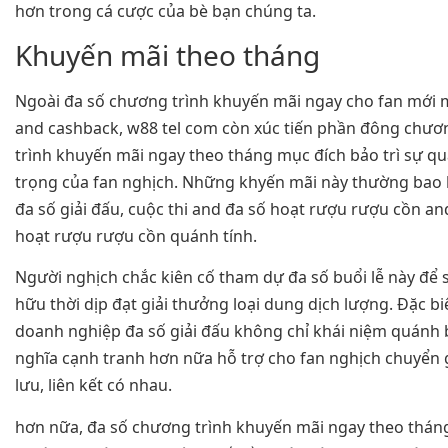
hơn trong cá cược của bè bạn chúng ta.
Khuyến mãi theo tháng
Ngoài đa số chương trình khuyến mãi ngay cho fan mới 
and cashback, w88 tel com còn xúc tiến phần đông chươ
trình khuyến mãi ngay theo tháng mục đích bảo trì sự q
trọng của fan nghịch. Những khyến mãi này thường bao 
đa số giải đấu, cuộc thi and đa số hoạt rượu rượu cồn an
hoạt rượu rượu cồn quánh tính.
Người nghịch chắc kiên cố tham dự đa số buổi lễ này để 
hữu thời dịp đạt giải thưởng loại dung dịch lượng. Đặc bi
doanh nghiệp đa số giải đấu không chỉ khái niệm quánh b
nghĩa cạnh tranh hơn nữa hỗ trợ cho fan nghịch chuyển 
lưu, liên kết có nhau.
hơn nữa, đa số chương trình khuyến mãi ngay theo thán