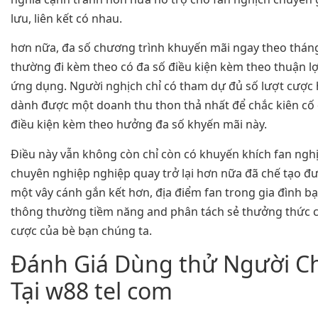
lưu, liên kết có nhau.
hơn nữa, đa số chương trình khuyến mãi ngay theo thán
thường đi kèm theo có đa số điều kiện kèm theo thuận lợ
ứng dụng. Người nghịch chỉ có tham dự đủ số lượt cược
dành được một doanh thu thon thả nhất để chắc kiên cố
điều kiện kèm theo hưởng đa số khyến mãi này.
Điều này vẫn không còn chỉ còn có khuyến khích fan ngh
chuyên nghiệp nghiệp quay trở lại hơn nữa đã chế tạo đ
một vây cánh gắn kết hơn, địa điểm fan trong gia đình b
thông thường tiềm năng and phân tách sẻ thưởng thức 
cược của bè bạn chúng ta.
Đánh Giá Dùng thử Người C
Tại w88 tel com