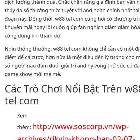
dịch lượng thành quả. Chắc chắn rằng gia đình bạn vẫn 
thấy đa số thưởng thức tuyệt vời and hoàn chỉnh nhất tại
đoạn này. Đồng thời, w88 tel com cũng hơi có chương trì
khuyến mãi ngay lôi cuốn giúp fan nghịch giảm giảm hóa
công dụng khi tham dự.
Nhìn thông thường, w88 tel com không chỉ cần có một đị
điểm để cá cược, hơn nữa là một điều đến lý tưởng cho 
số người nào đắm đuối giải trí and hy vọng thử sức có đa
game show mới mẻ mẻ.
Các Trò Chơi Nổi Bật Trên w8
tel com
Xem
http://www.soscorp.vn/wp-
thêm:
archives/rikvip-khong-han-02-07-