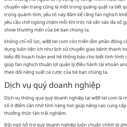
chuyển vận trang cũng là một trong quăng quật ra tiết 
trọng quánh tính, yếu tố này đảm kể rằng fan nghịch kh
yêu cầu chờ ngóng chậm mỗi khi tróc nã vấn vào đa số 
show thương mến của bè bạn chúng ta.
không chỉ nỗ lực, w88 tel com còn triển lẵm phần đông 
dụng luôn tiện ích như lịch sử chuyển giao bệnh thanh to
biểu đồ hoạch toán and hệ thống báo cho biết tình hình 
giúp fan nghịch thuận lợi quản lý điều hành tài khoản an
theo dõi năng suất cá cược của bè bạn chúng ta.
Dịch vụ quý doanh nghiệp
Dịch vụ thông qua quý doanh nghiệp tại w88 tel com là 
số ít điểm cần nhớ tính năng hot giúp nâng cao cung cấp
thưởng thức fan trải nghiệm.
Đội ngũ hỗ trợ quý doanh nghiệp luôn chuẩn chỉnh bị ph