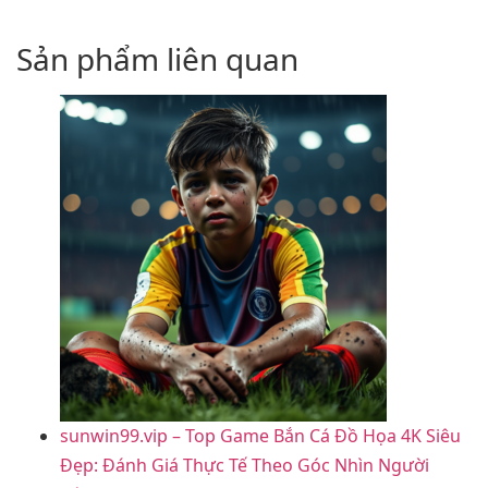
Sản phẩm liên quan
sunwin99.vip – Top Game Bắn Cá Đồ Họa 4K Siêu
Đẹp: Đánh Giá Thực Tế Theo Góc Nhìn Người