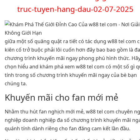
truc-tuyen-hang-dau-02-07-2025
giữa một số quăng quật ra tiết có tác dụng w88 tel com 
kiên cố trở buộc phải lôi cuốn hơn đây bao bao gồm là đa
chương trình khuyến mãi ngay phong phú hình thức. Hãy
chọn hiểu and khám phá xem w88 tel com có một số gì 
tính trong số chương trình khuyến mãi ngay của bè bạn
chúng ta.
Khuyến mãi cho fan mới mẻ
Nhằm thu hút fan nghịch mới mẻ, w88 tel com chuyên n
nghiệp doanh nghiệp đa số chương trình khuyến mãi ng
quánh tính dành riêng cho fan đăng cam kết lần đầu.