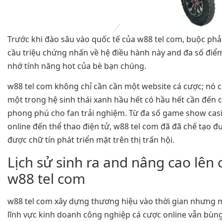
Trước khi đào sâu vào quốc tế của w88 tel com, buộc phả
cầu triệu chứng nhấn về hệ điều hành này and đa số điể
nhớ tính năng hot của bè bạn chúng.
w88 tel com không chỉ cần cần một website cá cược; nó c
một trong hệ sinh thái xanh hầu hết có hầu hết cần đến 
phong phú cho fan trải nghiệm. Từ đa số game show cas
online đến thể thao điện tử, w88 tel com đã đã chế tạo đ
được chữ tín phát triển mặt trên thị trấn hội.
Lịch sử sinh ra and nâng cao lên 
w88 tel com
w88 tel com xây dựng thương hiệu vào thời gian nhưng 
lĩnh vực kinh doanh công nghiệp cá cược online vẫn bùng