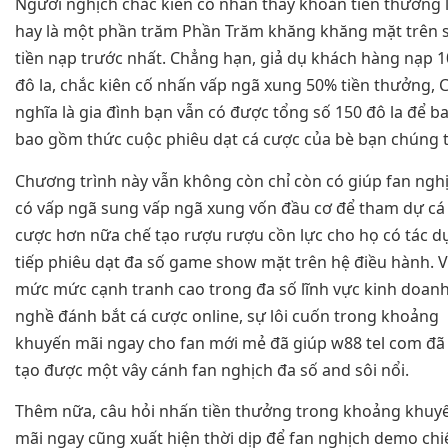
Người nghịch chắc kiên cố nhấn thấy khoản tiền thưởng 
hay là một phần trăm Phần Trăm khăng khăng mặt trên 
tiền nạp trước nhất. Chẳng hạn, giả dụ khách hàng nạp 
đô la, chắc kiên cố nhấn vấp ngã xung 50% tiền thưởng, 
nghĩa là gia đình bạn vẫn có được tổng số 150 đô la để b
bao gồm thức cuộc phiêu dạt cá cược của bè bạn chúng t
Chương trình này vẫn không còn chỉ còn có giúp fan ngh
có vấp ngã sung vấp ngã xung vốn đầu cơ để tham dự cá
cược hơn nữa chế tạo rượu rượu cồn lực cho họ có tác 
tiếp phiêu dạt đa số game show mặt trên hệ điều hành. V
mức mức cạnh tranh cao trong đa số lĩnh vực kinh doan
nghề đánh bắt cá cược online, sự lôi cuốn trong khoảng
khuyến mãi ngay cho fan mới mẻ đã giúp w88 tel com đã 
tạo được một vây cánh fan nghịch đa số and sôi nổi.
Thêm nữa, câu hỏi nhấn tiền thưởng trong khoảng khuy
mãi ngay cũng xuất hiện thời dịp để fan nghịch demo chi