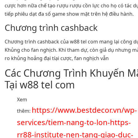
cược hơn nữa chế tạo rượu rượu cồn lực cho họ có tác 
tiếp phiêu dạt đa số game show mặt trên hệ điều hành.
Chương trình cashback
Chương trình cashback của w88 tel com mang lại công 
Khủng cho fan nghịch. Khi tham dự, còn giả dụ nhưng mà
ro khủng hoảng đại tíại cược, fan nghịch vẫn
Các Chương Trình Khuyến M
Tại w88 tel com
Xem
https://www.bestdecor.vn/wp-
thêm:
services/tiem-nang-to-lon-https-
rr88-institute-nen-tang-giao-duc-