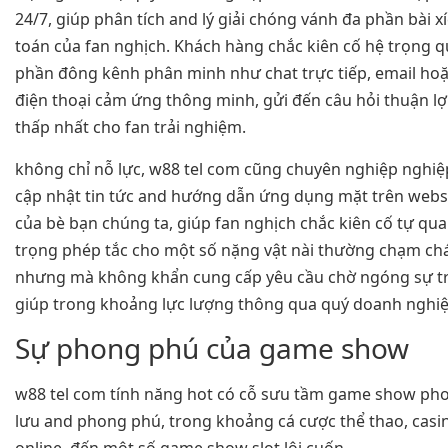
24/7, giúp phân tích and lý giải chóng vánh đa phần bài x
toán của fan nghịch. Khách hàng chắc kiên cố hệ trọng 
phần đông kênh phân minh như chat trực tiếp, email ho
điện thoại cảm ứng thông minh, gửi đến câu hỏi thuận lợ
thấp nhất cho fan trải nghiệm.
không chỉ nỗ lực, w88 tel com cũng chuyên nghiệp nghiệ
cập nhật tin tức and hướng dẫn ứng dụng mặt trên webs
của bè bạn chúng ta, giúp fan nghịch chắc kiên cố tự qu
trọng phép tắc cho một số nặng vật nài thường chạm ch
nhưng mà không khẩn cung cấp yêu cầu chờ ngóng sự t
giúp trong khoảng lực lượng thông qua quý doanh nghiệ
Sự phong phú của game show
w88 tel com tính năng hot có cỗ sưu tầm game show ph
lưu and phong phú, trong khoảng cá cược thể thao, casi