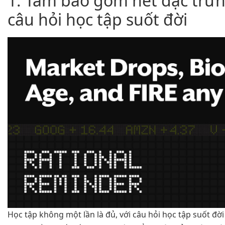
1. Tầm bao gồm nét đặc trưn
câu hỏi học tập suốt đời
Học tập không một lần là đủ, với câu hỏi học tập suốt đờ