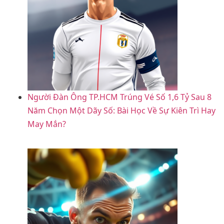
Người Đàn Ông TP.HCM Trúng Vé Số 1,6 Tỷ Sau 8
Năm Chọn Một Dãy Số: Bài Học Về Sự Kiên Trì Hay
May Mắn?