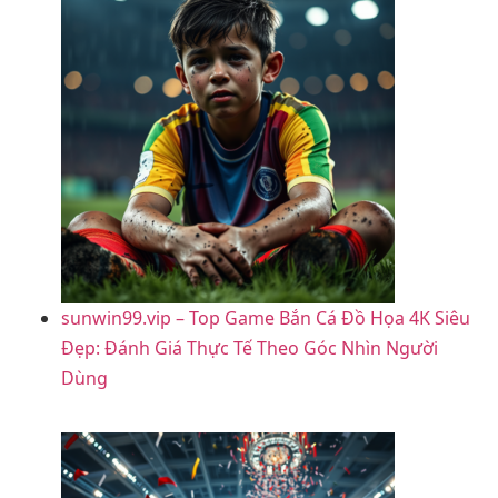
sunwin99.vip – Top Game Bắn Cá Đồ Họa 4K Siêu
Đẹp: Đánh Giá Thực Tế Theo Góc Nhìn Người
Dùng