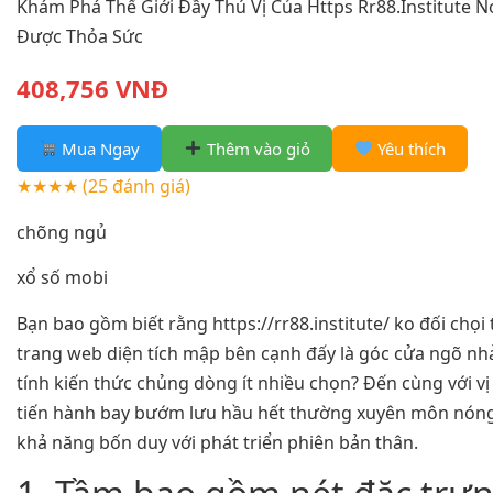
Khám Phá Thế Giới Đầy Thú Vị Của Https Rr88.Institute 
Được Thỏa Sức
408,756 VNĐ
Mua Ngay
Thêm vào giỏ
Yêu thích
★★★★
(25 đánh giá)
chõng ngủ
xổ số mobi
Bạn bao gồm biết rằng https://rr88.institute/ ko đối chọi
trang web diện tích mập bên cạnh đấy là góc cửa ngõ n
tính kiến thức chủng dòng ít nhiều chọn? Đến cùng với vị 
tiến hành bay bướm lưu hầu hết thường xuyên môn nón
khả năng bốn duy với phát triển phiên bản thân.