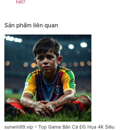
hết?
Sản phẩm liên quan
sunwin99.vip – Top Game Bắn Cá Đồ Họa 4K Siêu