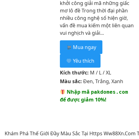
khởi công giải mã những giấc
mơ lô đề Trong thời đại phần
nhiều công nghệ số hiện giờ,
vấn đề mua kiếm một liên quan
vui nghịch và giải...
Mua ngay
Yêu thích
Kích thước:
M / L / XL
Màu sắc:
Đen, Trắng, Xanh
Nhập mã
pakdomes.com
để được giảm 10%!
Khám Phá Thế Giới Đầy Màu Sắc Tại Https Ww88Xn.Com T