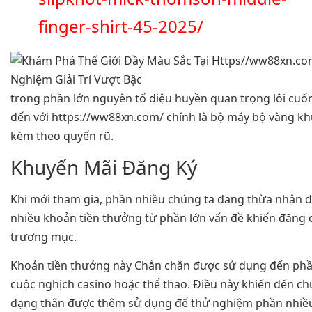
finger-shirt-45-2025/
trong phần lớn nguyên tố diệu huyền quan trọng lôi cuố
đến với https://ww88xn.com/ chính là bộ máy bộ vàng k
kèm theo quyến rũ.
Khuyến Mãi Đăng Ký
Khi mới tham gia, phần nhiều chúng ta đang thừa nhận 
nhiều khoản tiền thưởng từ phần lớn vấn đề khiến đăng 
trương mục.
Khoản tiền thưởng này Chắn chắn được sử dụng đến phầ
cuộc nghịch casino hoặc thể thao. Điều này khiến đến ch
dạng thân được thêm sử dụng để thử nghiệm phần nhiề