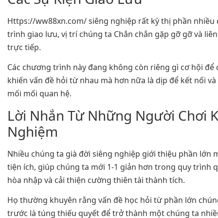
Https://ww88xn.com/ siêng nghiệp rất kỳ thị phần nhiều
trình giao lưu, vị trí chúng ta Chắn chắn gặp gỡ gỡ và liê
trực tiếp.
Các chương trình này đang không còn riêng gì cơ hội để
khiến vấn đề hỏi từ nhau mà hơn nữa là dịp để kết nối v
mối mối quan hệ.
Lời Nhắn Từ Những Người Chơi K
Nghiệm
Nhiều chúng ta già đời siêng nghiệp giới thiệu phần lớn
tiện ích, giúp chúng ta mới 1-1 giản hơn trong quy trình 
hòa nhập và cải thiện cường thiên tài thành tích.
Họ thường khuyên rằng vấn đề học hỏi từ phần lớn chúng
trước là túng thiếu quyết để trở thành một chúng ta nhi