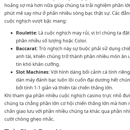
hoảng sợ mà hơn nữa giúp chúng ta trải nghiệm phần lớ
phút mê say như ở phần nhiều sòng bạc thật sự. Các đẳn
cuộc nghịch vượt bậc mang:
Roulette
: Là cuộc nghịch may rủi, vị trí chúng ta đặ
phần nhiều số lượng hoặc Color.
Baccarat
: Trò nghịch này sự buộc phải sử dụng chi
anh tài, khiến chúng trở thành phần nhiều món ăn 
tin khó khăn cưỡng.
Slot Machines
: Với hình dáng bối cảnh cá tính riên
dàn máy đánh bạc luôn lôi cuốn đại dương hết chúng
bởi tính 1-1 giản và thiên tài chiến thắng lớn.
Khi tham gia phần nhiều cuộc nghịch casino trực nhỏ đư
chúng ta chẳng phần lớn cơ hội chiến thắng lớn mà hơn
chắn giao lưu với phần nhiều chúng ta khác qua phần nh
cười chòng ghẹo nhắc.