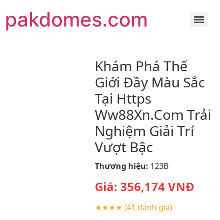
pakdomes.com
Khám Phá Thế
Giới Đầy Màu Sắc
Tại Https
Ww88Xn.Com Trải
Nghiệm Giải Trí
Vượt Bậc
Thương hiệu:
123B
Giá:
356,174
VNĐ
★★★★
(41 đánh giá)