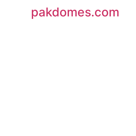
pakdomes.com