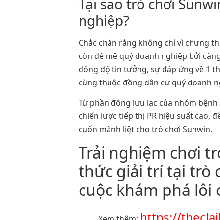
Tại sao trò chơi Sun
nghiệp?
Chắc chắn rằng không chỉ vì chưng thiê
còn đê mê quý doanh nghiệp bởi càng
đông độ tin tưởng, sự đáp ứng về 1 th
cùng thuộc đồng dân cư quý doanh ng
Từ phần đông lưu lạc của nhóm bệnh 
chiến lược tiếp thị PR hiệu suất cao, đ
cuốn mãnh liệt cho trò chơi Sunwin.
Trải nghiệm chơi t
thức giải trí tại tr
cuộc khám phá lôi
https://thecla
Xem thêm: