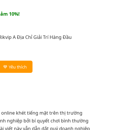
iảm 10%!
kvip A Địa Chỉ Giải Trí Hàng Đầu
💙 Yêu thích
online khét tiếng mặt trên thị trường
anh nghiệp bởi bí quyết chơi bình thường
ài viết này vẫn dẫn dắt quý doanh nghiệp