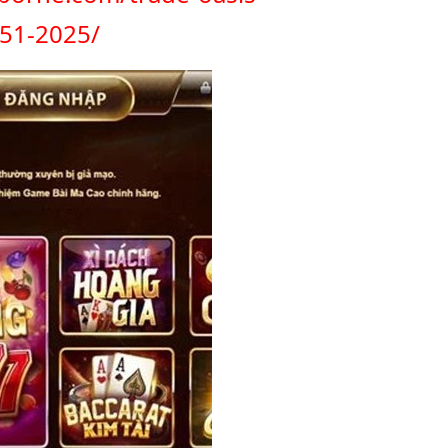
-51-2025/