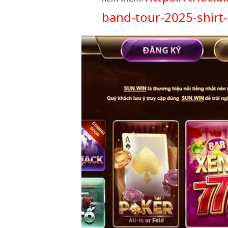
band-tour-2025-shirt