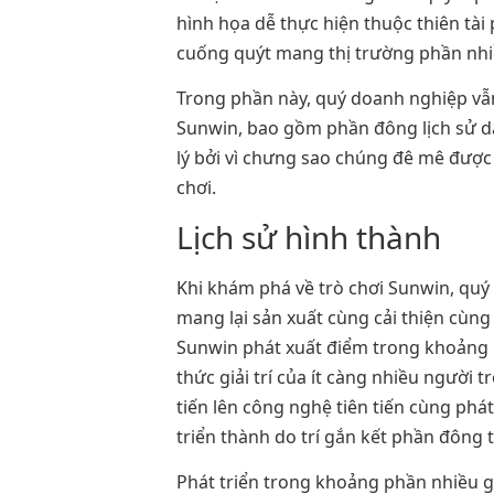
hình họa dễ thực hiện thuộc thiên tài
cuống quýt mang thị trường phần nhiều
Trong phần này, quý doanh nghiệp vẫn
Sunwin, bao gồm phần đông lịch sử dân
lý bởi vì chưng sao chúng đê mê được 
chơi.
Lịch sử hình thành
Khi khám phá về trò chơi Sunwin, qu
mang lại sản xuất cùng cải thiện cùng
Sunwin phát xuất điểm trong khoảng n
thức giải trí của ít càng nhiều người 
tiến lên công nghệ tiên tiến cùng phá
triển thành do trí gắn kết phần đôn
Phát triển trong khoảng phần nhiều 