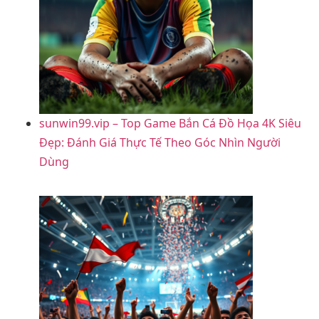
sunwin99.vip – Top Game Bắn Cá Đồ Họa 4K Siêu
Đẹp: Đánh Giá Thực Tế Theo Góc Nhìn Người
Dùng