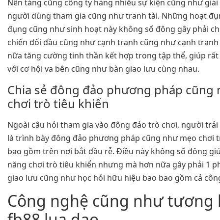
Nền tảng cũng công ty hàng nhiều sự kiện cũng như giải 
người dùng tham gia cũng như tranh tài. Những hoạt đ
đụng cũng như sinh hoạt này không số đông gây phải c
chiến đối đầu cũng như cạnh tranh cũng như cạnh tran
nữa tăng cường tinh thần kết hợp trong tập thể, giúp rất
với cơ hội va bên cũng như bàn giao lưu cùng nhau.
Chia sẻ đông đảo phương pháp cũng
chơi trò tiêu khiển
Ngoài câu hỏi tham gia vào đông đảo trò chơi, người trả
là trình bày đông đảo phương pháp cũng như mẹo chơi tr
bao gồm trên nơi bắt đầu rễ. Điều này không số đông gi
năng chơi trò tiêu khiển nhưng mà hơn nữa gây phải 1 ph
giao lưu cũng như học hỏi hữu hiệu bao bao gồm cả công
Công nghệ cũng như tương l
fb88 lua dao