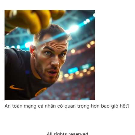
An toàn mạng cá nhân có quan trọng hơn bao giờ hết?
All rights reserved