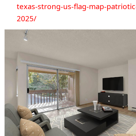
texas-strong-us-flag-map-patriotic
2025/