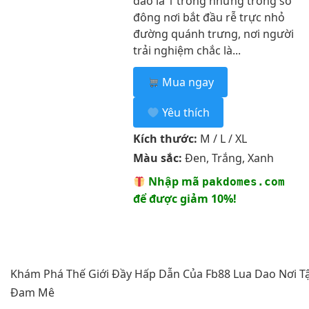
dao là 1 trong những trong số
đông nơi bắt đầu rễ trực nhỏ
đường quánh trưng, nơi người
trải nghiệm chắc là...
Mua ngay
Yêu thích
Kích thước:
M / L / XL
Màu sắc:
Đen, Trắng, Xanh
Nhập mã
pakdomes.com
để được giảm 10%!
Khám Phá Thế Giới Đầy Hấp Dẫn Của Fb88 Lua Dao Nơi Tập
Đam Mê