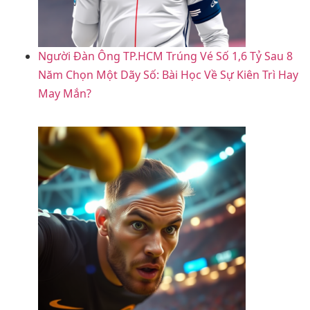
Người Đàn Ông TP.HCM Trúng Vé Số 1,6 Tỷ Sau 8
Năm Chọn Một Dãy Số: Bài Học Về Sự Kiên Trì Hay
May Mắn?