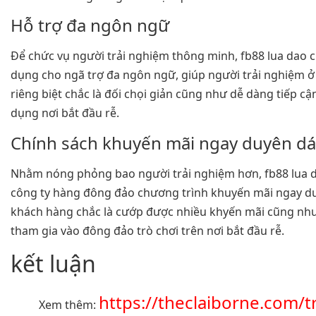
Hỗ trợ đa ngôn ngữ
Để chức vụ người trải nghiệm thông minh, fb88 lua dao 
dụng cho ngã trợ đa ngôn ngữ, giúp người trải nghiệm ở
riêng biệt chắc là đối chọi giản cũng như dễ dàng tiếp 
dụng nơi bắt đầu rễ.
Chính sách khuyến mãi ngay duyên d
Nhằm nóng phỏng bao người trải nghiệm hơn, fb88 lua 
công ty hàng đông đảo chương trình khuyến mãi ngay d
khách hàng chắc là cướp được nhiều khyến mãi cũng như
tham gia vào đông đảo trò chơi trên nơi bắt đầu rễ.
kết luận
https://theclaiborne.com/t
Xem thêm: