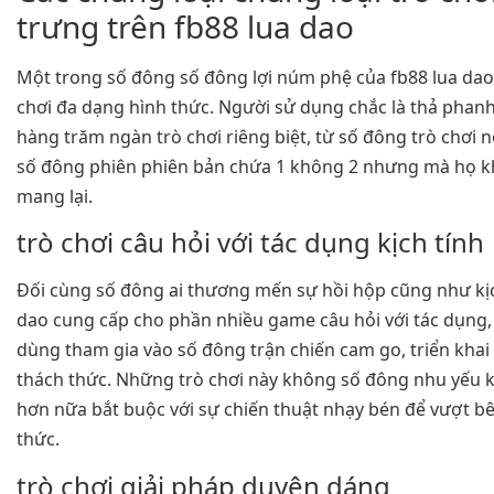
trưng trên fb88 lua dao
Một trong số đông số đông lợi núm phệ của fb88 lua dao 
chơi đa dạng hình thức. Người sử dụng chắc là thả phan
hàng trăm ngàn trò chơi riêng biệt, từ số đông trò chơi n
số đông phiên phiên bản chứa 1 không 2 nhưng mà họ kh
mang lại.
trò chơi câu hỏi với tác dụng kịch tính
Đối cùng số đông ai thương mến sự hồi hộp cũng như kịch
dao cung cấp cho phần nhiều game câu hỏi với tác dụng
dùng tham gia vào số đông trận chiến cam go, triển khai
thách thức. Những trò chơi này không số đông nhu yếu
hơn nữa bắt buộc với sự chiến thuật nhạy bén để vượt b
thức.
trò chơi giải pháp duyên dáng