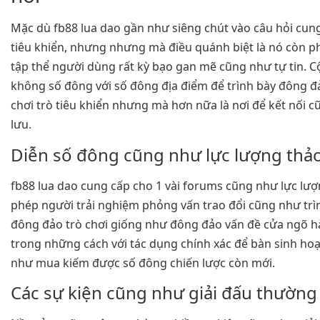
Mặc dù fb88 lua dao gần như siêng chút vào câu hỏi cun
tiêu khiển, nhưng nhưng mà điều quánh biệt là nó còn p
tập thể người dùng rất kỳ bạo gan mẽ cũng như tự tin. 
không số đông với số đông địa điểm để trình bày đông
chơi trò tiêu khiển nhưng mà hơn nữa là nơi để kết nối 
lưu.
Diễn số đông cũng như lực lượng thảo
fb88 lua dao cung cấp cho 1 vài forums cũng như lực lư
phép người trải nghiệm phỏng vấn trao đổi cũng như trìn
đông đảo trò chơi giống như đông đảo vấn đề cửa ngõ hà
trong những cách với tác dụng chính xác để bàn sinh hoạ
như mua kiếm được số đông chiến lược còn mới.
Các sự kiện cũng như giải đấu thường