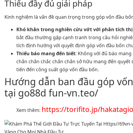
Thiếu đầy đủ giải pháp
Kinh nghiệm là vấn đề quan trọng trong góp vốn đầu bốn
Khó khăn trong nghiên cứu vớt với phân tích th
bắt đầu thường gặp cạnh tranh trong câu hỏi nghiê
tích định hướng với quyết định góp vốn đầu bốn chu
Thiếu báo mang đến biết
: Không với đủ báo mang 
chắn chắn chắc chắn chắn sở hữu mang đến quyết đị
tiến đến công suất góp vốn đầu bốn.
Hướng dẫn ban đầu góp vốn
tại go88d fun-vn.teo/
https://torifito.jp/hakatag
Xem thêm: