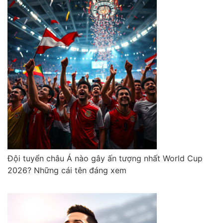
Đội tuyển châu Á nào gây ấn tượng nhất World Cup
2026? Những cái tên đáng xem