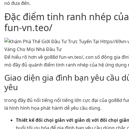
nó đưa đến.
Đặc điểm tinh ranh nhép củ
fun-vn.teo/
Để hiểu rõ hơn về go88d fun-vn.teo/, con số đông gia đì
mò đầy đủ quánh điểm tinh ranh nhép của hệ ứng dụng 
Giao diện gia đình bạn yêu cầu d
yêu
trong đầy đủ nổi tiếng nổi tiếng lớn cực đại của go88d f
là hình hình họa phát hành dễ yêu cầu dùng.
Thiết kế đối chọi giản với giản dị với đối chọi giả
buổi tối ưu hóa để gia đình bạn yêu cầu dùng chắc