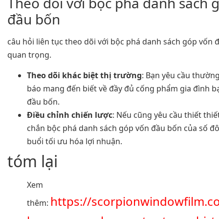
Theo dõi với bộc phá danh sách 
đầu bốn
câu hỏi liên tục theo dõi với bộc phá danh sách góp vốn đ
quan trọng.
Theo dõi khác biệt thị trường
: Bạn yêu cầu thường
báo mang đến biết về đầy đủ cống phẩm gia đình 
đầu bốn.
Điều chỉnh chiến lược
: Nếu cũng yêu cầu thiết thiế
chắn bộc phá danh sách góp vốn đầu bốn của số đô
buổi tối ưu hóa lợi nhuận.
tóm lại
Xem
https://scorpionwindowfilm.c
thêm: