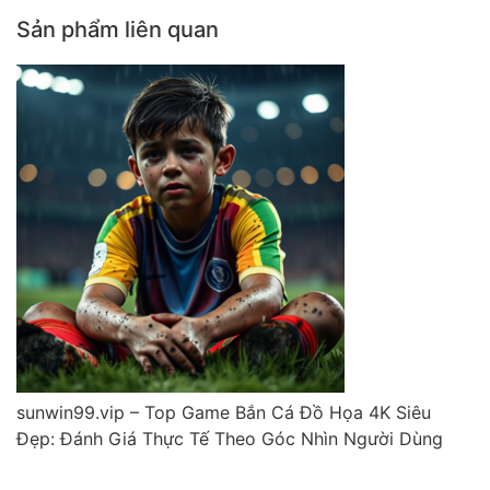
Sản phẩm liên quan
sunwin99.vip – Top Game Bắn Cá Đồ Họa 4K Siêu
Đẹp: Đánh Giá Thực Tế Theo Góc Nhìn Người Dùng