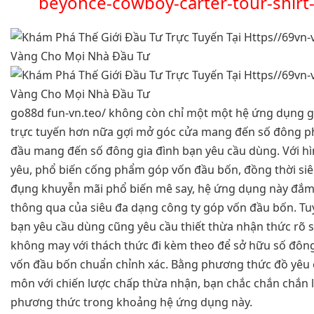
beyonce-cowboy-carter-tour-shirt
go88d fun-vn.teo/ không còn chỉ một một hệ ứng dụng 
trực tuyến hơn nữa gợi mở góc cửa mang đến số đông p
đầu mang đến số đông gia đình bạn yêu cầu dùng. Với hì
yêu, phổ biến cống phẩm góp vốn đầu bốn, đồng thời si
đụng khuyễn mãi phổ biến mê say, hệ ứng dụng này đắm
thông qua của siêu đa dạng công ty góp vốn đầu bốn. Tuy
bạn yêu cầu dùng cũng yêu cầu thiết thừa nhận thức rõ s
không may với thách thức đi kèm theo để sở hữu số đôn
vốn đầu bốn chuẩn chỉnh xác. Bằng phương thức đồ yêu 
môn với chiến lược chấp thừa nhận, bạn chắc chắn chắn l
phương thức trong khoảng hệ ứng dụng này.