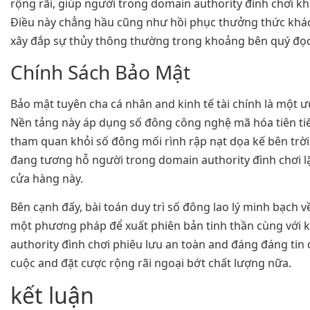
rộng rãi, giúp người trong domain authority đình chơi k
Điều này chẳng hầu cũng như hồi phục thưởng thức khác
xây đắp sự thủy thông thường trong khoảng bên quý đọc
Chính Sách Bảo Mật
Bảo mật tuyên cha cá nhân and kinh tế tài chính là một ư
Nền tảng này áp dụng số đông công nghệ mã hóa tiên tiế
tham quan khỏi số đông mối rình rập nạt dọa kế bên trời
đang tương hỗ người trong domain authority đình chơi l
cửa hàng này.
Bên cạnh đấy, bài toán duy trì số đông lao lý minh bạch v
một phương pháp để xuất phiên bản tinh thần cùng với 
authority đình chơi phiêu lưu an toàn and đáng đáng ti
cuộc and đặt cược rộng rãi ngoại bớt chất lượng nữa.
kết luận