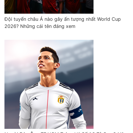
Đội tuyển châu Á nào gây ấn tượng nhất World Cup
2026? Những cái tên đáng xem