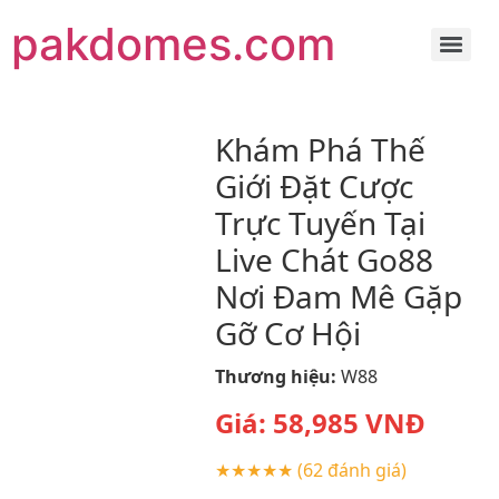
pakdomes.com
Khám Phá Thế
Giới Đặt Cược
Trực Tuyến Tại
Live Chát Go88
Nơi Đam Mê Gặp
Gỡ Cơ Hội
Thương hiệu:
W88
Giá:
58,985
VNĐ
★★★★★
(62 đánh giá)