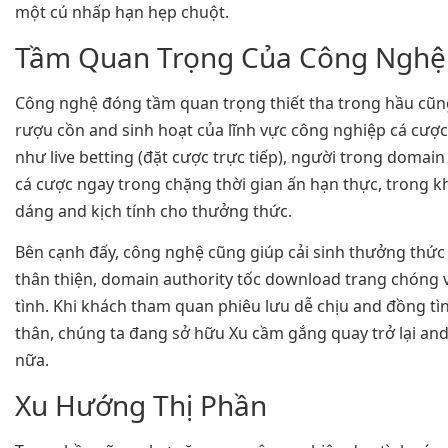
một cú nhấp hạn hẹp chuột.
Tầm Quan Trọng Của Công Nghệ
Công nghệ đóng tầm quan trọng thiết tha trong hầu cũng
rượu cồn and sinh hoạt của lĩnh vực công nghiệp cá cược.
như live betting (đặt cược trực tiếp), người trong domain
cá cược ngay trong chặng thời gian ấn hạn thực, trong 
dáng and kịch tính cho thưởng thức.
Bên cạnh đấy, công nghệ cũng giúp cải sinh thưởng thứ
thân thiện, domain authority tốc download trang chóng 
tình. Khi khách tham quan phiêu lưu dễ chịu and đồng tì
thân, chúng ta đang sở hữu Xu cầm gắng quay trở lại and
nữa.
Xu Hướng Thị Phần