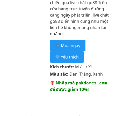
chiếu qua live chát go88 Trên
cửa hàng trực tuyến đường
càng ngày phát triển, live chát
go88 điển hình cũng như một
liên hệ không mang nhân tài
quăng...
Mua ngay
Yêu thích
Kích thước:
M / L / XL
Màu sắc:
Đen, Trắng, Xanh
Nhập mã
pakdomes.com
để được giảm 10%!