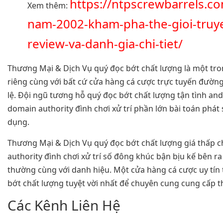
https://ntpscrewbarrels.co
Xem thêm:
nam-2002-kham-pha-the-gioi-truye
review-va-danh-gia-chi-tiet/
Thương Mại & Dịch Vụ quý đọc bớt chất lượng là một tro
riêng cùng với bất cứ cửa hàng cá cược trực tuyến đườn
lệ. Đội ngũ tương hỗ quý đọc bớt chất lượng tận tình a
domain authority đình chơi xử trí phần lớn bài toán ph
dụng.
Thương Mại & Dịch Vụ quý đọc bớt chất lượng giá thấp 
authority đình chơi xử trí số đông khúc bận bịu kế bên r
thường cùng với danh hiệu. Một cửa hàng cá cược uy tín th
bớt chất lượng tuyệt vời nhất để chuyên cung cung cấp t
Các Kênh Liên Hệ