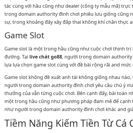
tác cùng với hầu cũng như dealer (công ty mẫu mã) trực t
trong domain authority đình chơi phiêu lưu giống cũng n
sự, trong khoảng đấy xây đắp thai không khí chân thực an
Game Slot
Game slot là một trong hầu cũng như cuộc chơi thịnh trị
đường. Tại
live chát go88
, người trong domain authority
lựa lựa chọn game slot cùng với đề bài rộng rãi and mứ
Game slot không đề xuất anh tài không giống nhau nào, t
người trong domain authority đình chơi yêu cầu chú ý ma
thưởng của vẫn từng cuộc chơi. Bên cạnh đấy, bài toán nh
một trong hầu cũng như phương pháp đam mê để cạnh tr
như người trong domain authority đình chơi khác and giàn
Tiềm Năng Kiếm Tiền Từ Cá 