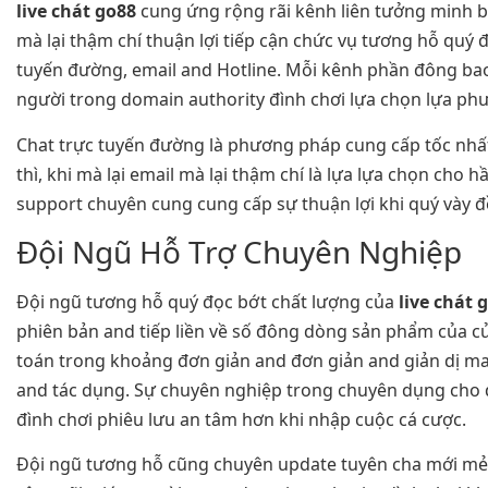
live chát go88
cung ứng rộng rãi kênh liên tưởng minh b
mà lại thậm chí thuận lợi tiếp cận chức vụ tương hỗ quý 
tuyến đường, email and Hotline. Mỗi kênh phần đông bao
người trong domain authority đình chơi lựa chọn lựa ph
Chat trực tuyến đường là phương pháp cung cấp tốc nhất 
thì, khi mà lại email mà lại thậm chí là lựa lựa chọn cho
support chuyên cung cung cấp sự thuận lợi khi quý vày đề 
Đội Ngũ Hỗ Trợ Chuyên Nghiệp
Đội ngũ tương hỗ quý đọc bớt chất lượng của
live chát 
phiên bản and tiếp liền về số đông dòng sản phẩm của cử
toán trong khoảng đơn giản and đơn giản and giản dị m
and tác dụng. Sự chuyên nghiệp trong chuyên dụng cho 
đình chơi phiêu lưu an tâm hơn khi nhập cuộc cá cược.
Đội ngũ tương hỗ cũng chuyên update tuyên cha mới mẻ