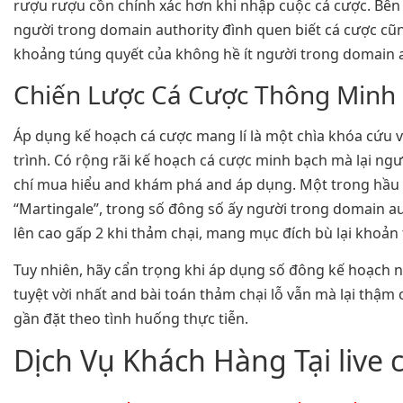
rượu rượu cồn chính xác hơn khi nhập cuộc cá cược. Bên
người trong domain authority đình quen biết cá cược cũ
khoảng túng quyết của không hề ít người trong domain au
Chiến Lược Cá Cược Thông Minh
Áp dụng kế hoạch cá cược mang lí là một chìa khóa cứu v
trình. Có rộng rãi kế hoạch cá cược minh bạch mà lại ng
chí mua hiểu and khám phá and áp dụng. Một trong hầu c
“Martingale”, trong số đông số ấy người trong domain au
lên cao gấp 2 khi thảm chại, mang mục đích bù lại khoản t
Tuy nhiên, hãy cẩn trọng khi áp dụng số đông kế hoạch 
tuyệt vời nhất and bài toán thảm chại lỗ vẫn mà lại thậm
gần đặt theo tình huống thực tiễn.
Dịch Vụ Khách Hàng Tại live 