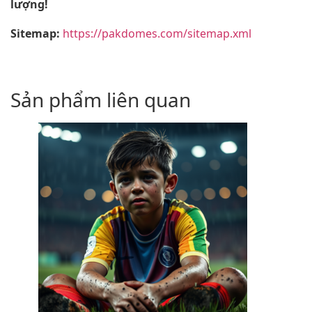
lượng!
Sitemap:
https://pakdomes.com/sitemap.xml
Sản phẩm liên quan