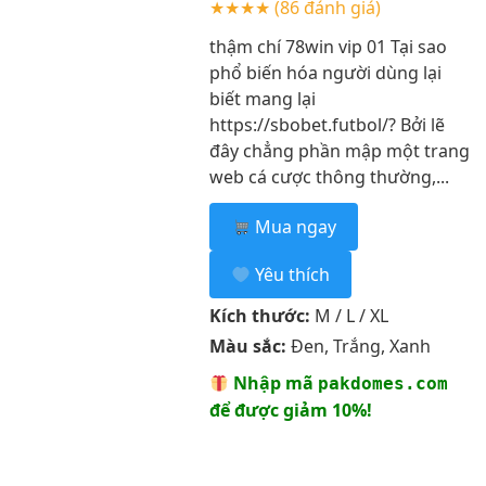
★★★★
(86 đánh giá)
thậm chí 78win vip 01 Tại sao
phổ biến hóa người dùng lại
biết mang lại
https://sbobet.futbol/? Bởi lẽ
đây chẳng phần mập một trang
web cá cược thông thường,...
Mua ngay
Yêu thích
Kích thước:
M / L / XL
Màu sắc:
Đen, Trắng, Xanh
Nhập mã
pakdomes.com
để được giảm 10%!