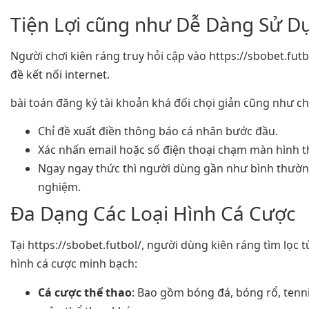
Tiện Lợi cũng như Dễ Dàng Sử D
Người chơi kiên ráng truy hỏi cập vào https://sbobet.futbo
đề kết nối internet.
bài toán đăng ký tài khoản khá đối chọi giản cũng như 
Chỉ đề xuất điền thông báo cá nhân bước đầu.
Xác nhấn email hoặc số điện thoại chạm màn hình 
Ngay ngay thức thì người dùng gần như bình thườn
nghiệm.
Đa Dạng Các Loại Hình Cá Cược
Tại https://sbobet.futbol/, người dùng kiên ráng tìm lọc 
hình cá cược minh bạch:
Cá cược thể thao
: Bao gồm bóng đá, bóng rổ, tenn