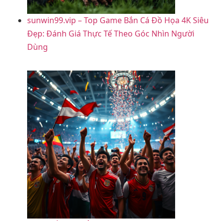
sunwin99.vip – Top Game Bắn Cá Đồ Họa 4K Siêu
Đẹp: Đánh Giá Thực Tế Theo Góc Nhìn Người
Dùng