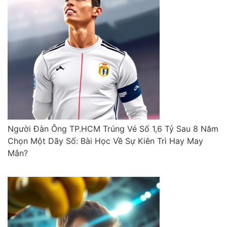
Người Đàn Ông TP.HCM Trúng Vé Số 1,6 Tỷ Sau 8 Năm
Chọn Một Dãy Số: Bài Học Về Sự Kiên Trì Hay May
Mắn?