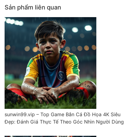
Sản phẩm liên quan
sunwin99.vip – Top Game Bắn Cá Đồ Họa 4K Siêu
Đẹp: Đánh Giá Thực Tế Theo Góc Nhìn Người Dùng