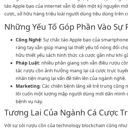
táo Apple bạo của internet vẫn lộ diện một kỷ nguyên m
cược, sở hữu hàng triệu loài người dùng tiêu dùng trên 
Những Yếu Tố Góp Phần Vào Sự P
Công Nghệ
: Sự chắc táo Apple bạo của smartpho
ráng tay vẫn giúp mang lại thiết yếu tổ nóng đối chọ
hữu thiết yếu sách hình thức cá cược gần như khi g
Pháp Luật
: nhiều phần giang sơn vẫn điều rượu cồn 
tác rượu cồn ảnh hưởng mang lại cá cược trực tuyến
nhân tiện mang lại vấn đề tiến lên của ngành nghề.
Marketing
: Các chiến bệnh lăng xê trẻ trung cũng 
lôi cuốn một lượng mập người dùng mới dấn mình
bệnh vụ này.
Tương Lai Của Ngành Cá Cược T
Với sự sôi rượu cồn của technology blockchain cũng như 