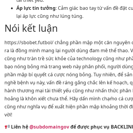
Áp lực tin tưởng
: Cảm giác bao tay từ vấn đề đặt 
lại áp lực cũng như lúng túng.
Nói kết luận
https://sbobet.futbol/ chẳng phần mập một căn nguyên c
ra là đồng minh mang lại người dùng đam mê thể thao. Vớ
cũng như tràn trề sức khỏe của technology cũng như ph
bạo nóng bỏng mà trang web này phân phối, người dùng
phần mập bí quyết cá cược nóng bỏng. Tuy nhiên, để s
nghề bệnh vụ này, vấn đề ráng gắng chắc lên kế hoạch, 
hành thương mại tài thiết yếu cũng như nhấn thức phân b
hoảng là khôn xiết chưa thể. Hãy dấn mình chạm̀o cá cược
cũng như nghĩa vụ để xuất hiện phần mập khoảng thời đ
vời!
Liên hệ
@subdomaingov
để được phục vụ BACKLIN