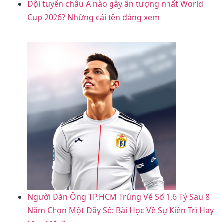
Đội tuyển châu Á nào gây ấn tượng nhất World
Cup 2026? Những cái tên đáng xem
Người Đàn Ông TP.HCM Trúng Vé Số 1,6 Tỷ Sau 8
Năm Chọn Một Dãy Số: Bài Học Về Sự Kiên Trì Hay