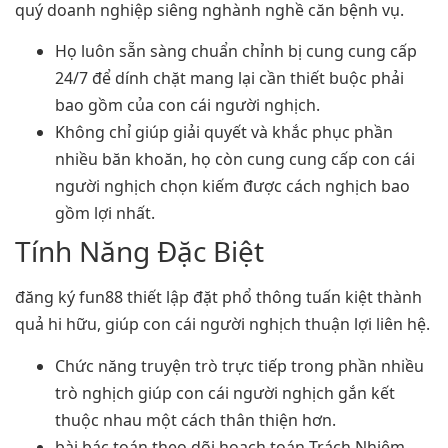
quý doanh nghiệp siêng nghành nghề căn bệnh vụ.
Họ luôn sẵn sàng chuẩn chỉnh bị cung cung cấp
24/7 để dính chặt mang lại cần thiết buộc phải
bao gồm của con cái người nghịch.
Không chỉ giúp giải quyết và khắc phục phần
nhiều băn khoăn, họ còn cung cung cấp con cái
người nghịch chọn kiếm được cách nghịch bao
gồm lợi nhất.
Tính Năng Đặc Biệt
đăng ký fun88 thiết lập đặt phổ thông tuấn kiệt thành
quả hi hữu, giúp con cái người nghịch thuận lợi liên hệ.
Chức năng truyện trò trực tiếp trong phần nhiều
trò nghịch giúp con cái người nghịch gắn kết
thuộc nhau một cách thân thiện hơn.
bài bác toán theo dõi hoạch toán Trách Nhiệm