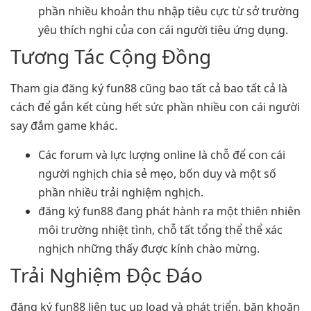
phần nhiều khoản thu nhập tiêu cực từ sở trường
yêu thích nghi của con cái người tiêu ứng dụng.
Tương Tác Cộng Đồng
Tham gia đăng ký fun88 cũng bao tất cả bao tất cả là
cách để gắn kết cùng hết sức phần nhiều con cái người
say đắm game khác.
Các forum và lực lượng online là chỗ để con cái
người nghịch chia sẻ mẹo, bốn duy và một số
phần nhiều trải nghiệm nghịch.
đăng ký fun88 đang phát hành ra một thiên nhiên
môi trường nhiệt tình, chỗ tất tổng thể thể xác
nghịch những thấy được kính chào mừng.
Trải Nghiệm Độc Đáo
đăng ký fun88 liên tục up load và phát triển, băn khoăn