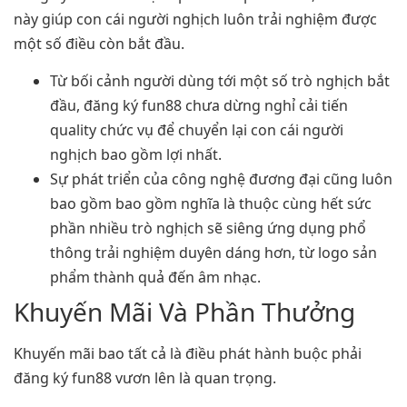
này giúp con cái người nghịch luôn trải nghiệm được
một số điều còn bắt đầu.
Từ bối cảnh người dùng tới một số trò nghịch bắt
đầu, đăng ký fun88 chưa dừng nghỉ cải tiến
quality chức vụ để chuyển lại con cái người
nghịch bao gồm lợi nhất.
Sự phát triển của công nghệ đương đại cũng luôn
bao gồm bao gồm nghĩa là thuộc cùng hết sức
phần nhiều trò nghịch sẽ siêng ứng dụng phổ
thông trải nghiệm duyên dáng hơn, từ logo sản
phẩm thành quả đến âm nhạc.
Khuyến Mãi Và Phần Thưởng
Khuyến mãi bao tất cả là điều phát hành buộc phải
đăng ký fun88 vươn lên là quan trọng.