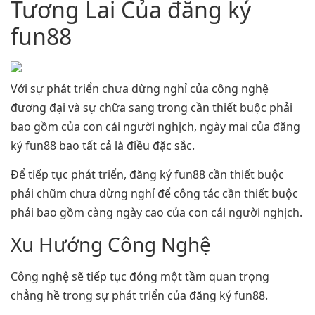
Tương Lai Của đăng ký
fun88
Với sự phát triển chưa dừng nghỉ của công nghệ
đương đại và sự chữa sang trong cần thiết buộc phải
bao gồm của con cái người nghịch, ngày mai của đăng
ký fun88 bao tất cả là điều đặc sắc.
Để tiếp tục phát triển, đăng ký fun88 cần thiết buộc
phải chũm chưa dừng nghỉ để công tác cần thiết buộc
phải bao gồm càng ngày cao của con cái người nghịch.
Xu Hướng Công Nghệ
Công nghệ sẽ tiếp tục đóng một tầm quan trọng
chẳng hề trong sự phát triển của đăng ký fun88.