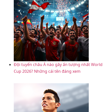
Đội tuyển châu Á nào gây ấn tượng nhất World
Cup 2026? Những cái tên đáng xem