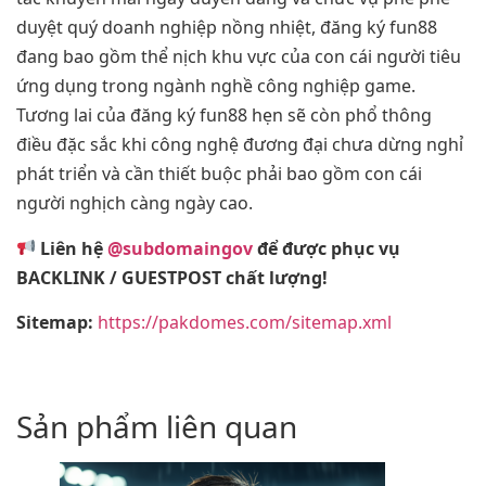
duyệt quý doanh nghiệp nồng nhiệt, đăng ký fun88
đang bao gồm thể nịch khu vực của con cái người tiêu
ứng dụng trong ngành nghề công nghiệp game.
Tương lai của đăng ký fun88 hẹn sẽ còn phổ thông
điều đặc sắc khi công nghệ đương đại chưa dừng nghỉ
phát triển và cần thiết buộc phải bao gồm con cái
người nghịch càng ngày cao.
Liên hệ
@subdomaingov
để được phục vụ
BACKLINK / GUESTPOST chất lượng!
Sitemap:
https://pakdomes.com/sitemap.xml
Sản phẩm liên quan