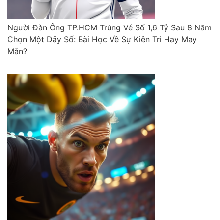
Người Đàn Ông TP.HCM Trúng Vé Số 1,6 Tỷ Sau 8 Năm
Chọn Một Dãy Số: Bài Học Về Sự Kiên Trì Hay May
Mắn?