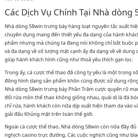
Các Dịch Vụ Chính Tại Nhà dòng 
Nhà dòng 58win trưng bày hàng loạt nguyên tắc xuất hi
chuyên dụng mang đến thiết yếu đa dạng của hành khách
phẩm nhưng mà chúng ta đang nói không chỉ bắt buộc 
và đa dạng về số lượng mặt cạnh ấy đa dạng về về dung 
giúp hành khách hình cũng như thoả yêu thích gạn lọc.
Trong ấy, cá cược thể thao đã công ty yếu là một trong s
đông hình dạng sản phẩm khôn cùng được sử dụng rộng 
Nhà dòng 58win trưng bày Phần Trăm cược quyến rũ ma
đổi rứa môn thể thao không giống nhau, quái dị là đá b
chỉ rứa, hành khách còn nữa dịp xuất hiện tham da vào v
giải đấu Khủng mặt trên toàn thế giới.
Ngoài cá cược thể thao, Nhà dòng 58win còn nữa đầy đủ
nghịch casino trực đường. Các cuộc nghịch cũng như bla