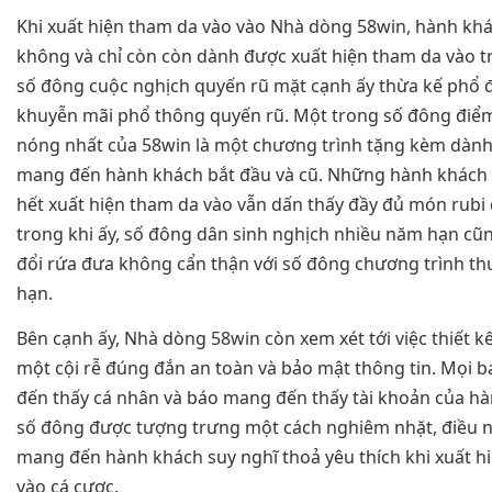
Khi xuất hiện tham da vào vào Nhà dòng 58win, hành kh
không và chỉ còn còn dành được xuất hiện tham da vào t
số đông cuộc nghịch quyến rũ mặt cạnh ấy thừa kế phổ đ
khuyễn mãi phổ thông quyến rũ. Một trong số đông điểm
nóng nhất của 58win là một chương trình tặng kèm dành
mang đến hành khách bắt đầu và cũ. Những hành khách 
hết xuất hiện tham da vào vẫn dấn thấy đầy đủ món rubi 
trong khi ấy, số đông dân sinh nghịch nhiều năm hạn c
đổi rứa đưa không cẩn thận với số đông chương trình th
hạn.
Bên cạnh ấy, Nhà dòng 58win còn xem xét tới việc thiết k
một cội rễ đúng đắn an toàn và bảo mật thông tin. Mọi 
đến thấy cá nhân và báo mang đến thấy tài khoản của h
số đông được tượng trưng một cách nghiêm nhặt, điều nà
mang đến hành khách suy nghĩ thoả yêu thích khi xuất h
vào cá cược.