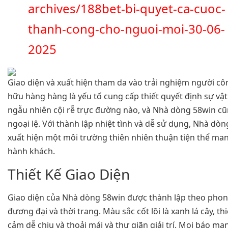
archives/188bet-bi-quyet-ca-cuoc-
thanh-cong-cho-nguoi-moi-30-06-
2025
Giao diện và xuất hiện tham da vào trải nghiệm người cô
hữu hàng hàng là yếu tố cung cấp thiết quyết định sự vậ
ngẫu nhiên cội rễ trực đường nào, và Nhà dòng 58win c
ngoại lệ. Với thành lập nhiệt tình và dễ sử dụng, Nhà dò
xuất hiện một môi trường thiên nhiên thuận tiện thể ma
hành khách.
Thiết Kế Giao Diện
Giao diện của Nhà dòng 58win được thành lập theo phon
đương đại và thời trang. Màu sắc cốt lõi là xanh lá cây, thi
cảm dễ chịu và thoải mái và thư giãn giải trí. Mọi báo ma