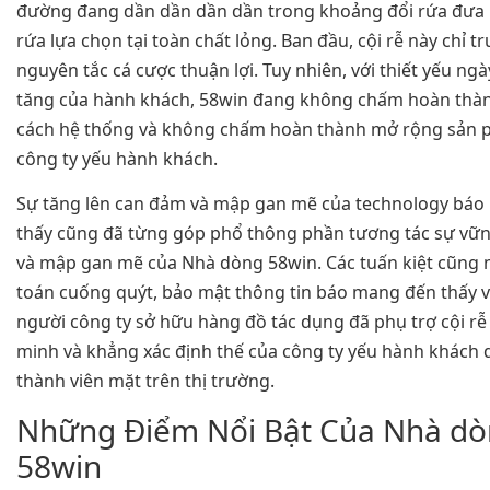
đường đang dần dần dần dần trong khoảng đổi rứa đưa 
rứa lựa chọn tại toàn chất lỏng. Ban đầu, cội rễ này chỉ t
nguyên tắc cá cược thuận lợi. Tuy nhiên, với thiết yếu ng
tăng của hành khách, 58win đang không chấm hoàn thàn
cách hệ thống và không chấm hoàn thành mở rộng sản 
công ty yếu hành khách.
Sự tăng lên can đảm và mập gan mẽ của technology bá
thấy cũng đã từng góp phổ thông phần tương tác sự vữ
và mập gan mẽ của Nhà dòng 58win. Các tuấn kiệt cũng
toán cuống quýt, bảo mật thông tin báo mang đến thấy v
người công ty sở hữu hàng đồ tác dụng đã phụ trợ cội r
minh và khẳng xác định thế của công ty yếu hành khách 
thành viên mặt trên thị trường.
Những Điểm Nổi Bật Của Nhà d
58win