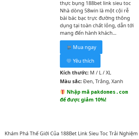
thực bụng 188bet link sieu toc
Nhà dòng 58win là một cội rễ
bài bác bạc trực đường thông
dụng tại toàn chất lỏng, dẫn tới
mang đến hành khách...
Mua ngay
Yêu thích
Kích thước:
M / L / XL
Màu sắc:
Đen, Trắng, Xanh
Nhập mã
pakdomes.com
để được giảm 10%!
Khám Phá Thế Giới Của 188Bet Link Sieu Toc Trải Nghiệ