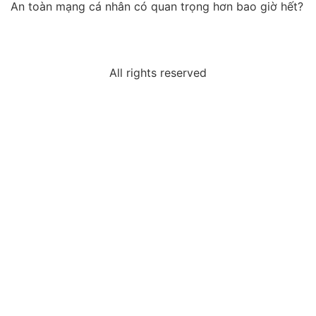
An toàn mạng cá nhân có quan trọng hơn bao giờ hết?
All rights reserved