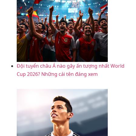
Đội tuyển châu Á nào gây ấn tượng nhất World
Cup 2026? Những cái tên đáng xem