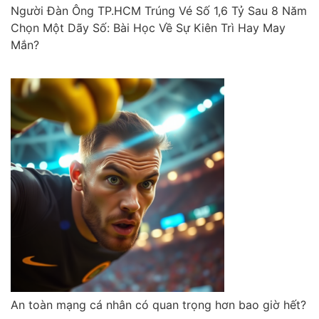
Người Đàn Ông TP.HCM Trúng Vé Số 1,6 Tỷ Sau 8 Năm
Chọn Một Dãy Số: Bài Học Về Sự Kiên Trì Hay May
Mắn?
An toàn mạng cá nhân có quan trọng hơn bao giờ hết?