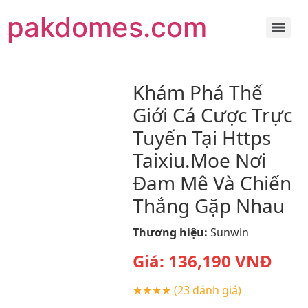
pakdomes.com
Khám Phá Thế
Giới Cá Cược Trực
Tuyến Tại Https
Taixiu.Moe Nơi
Đam Mê Và Chiến
Thắng Gặp Nhau
Thương hiệu:
Sunwin
Giá:
136,190
VNĐ
★★★★
(23 đánh giá)