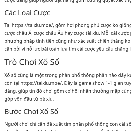
cược đang giúp người đặt hàng gồm cương quyết xác th
Các Loại Cược
Tại https://taixiu.moe/, gồm hơi phong phú cược ko giố
cược châu Á, cược châu Âu hay cược tài xỉu. Mỗi cái cược
phương pháp tính tiền cũng như xác suất chiến thắng ko
cần bởi vì nỗ lực bài toán lựa tìm cái cược yêu cầu chăng l
Trò Chơi Xổ Số
Xổ số cũng là một trong phần phổ thông phần nào đấy ko
còn tại https://taixiu.moe/. Đây là game show 1-1 giản t
dáng, giúp tín đồ chơi gồm cơ hội nhấn thưởng mập cùng 
góp vốn đầu tứ bé xíu.
Bước Chơi Xổ Số
Người chơi chỉ cần đề xuất tìm phần phổ thông con cái s