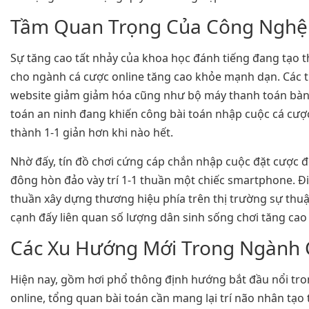
Tầm Quan Trọng Của Công Nghệ
Sự tăng cao tất nhảy của khoa học đánh tiếng đang tạo t
cho ngành cá cược online tăng cao khỏe mạnh dạn. Các t
website giảm giảm hóa cũng như bộ máy thanh toán bàn
toán an ninh đang khiến công bài toán nhập cuộc cá cược
thành 1-1 giản hơn khi nào hết.
Nhờ đấy, tín đồ chơi cứng cáp chắn nhập cuộc đặt cược 
đông hòn đảo vày trí 1-1 thuần một chiếc smartphone. Đi
thuần xây dựng thương hiệu phía trên thị trường sự thu
cạnh đấy liên quan số lượng dân sinh sống chơi tăng cao
Các Xu Hướng Mới Trong Ngành 
Hiện nay, gồm hơi phổ thông định hướng bắt đầu nổi tr
online, tổng quan bài toán cần mang lại trí não nhân tạ