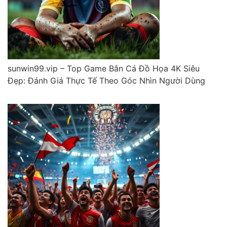
sunwin99.vip – Top Game Bắn Cá Đồ Họa 4K Siêu
Đẹp: Đánh Giá Thực Tế Theo Góc Nhìn Người Dùng