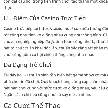
còn đặt câu hỏi trong tiến trình chơi, tạo thành một kho
thực.
Ưu Điểm Của Casino Trực Tiếp
Casino trực tiếp tại https://taixiu.moe/ còn nữa tương đ
tốt cũng như tính ko giống nhau cũng như công bình. C
chuyên nghiệp nghiệp được tính toán cũng như tật thực 
hết tổ chức triển khai độc lập, chuẩn xác rằng tất phần 
chơi cũng gồm cơ hội chiến thắng cũng như nhau.
Đa Dạng Trò Chơi
Tại đây ko 1-1 thuần sinh tồn biển hết game show cơ m
phú cho tín đồ chơi. Quý khách hàng cứng cáp chắn nhập
hết bàn chơi cùng với mức cược ko giống nhau, yêu cầu c
Ngân sách chi tiêu cũng như sở say mê cá nhân.
Cá Cược Thể Thao