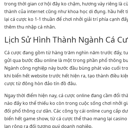
trong thời gian cơ hội đây ko chậm, hương vày riêng là c
thành của internet cũng như khoa học di đụng. hầu hết 
lại cá cược ko 1-1 thuần để chơi nhởi giải trí phía cạnh đ
thêm thu nhập cá nhân.
Lịch Sử Hình Thành Ngành Cá C
Cá cược đang gồm từ hàng trăm nghìn năm trước đấy, tu
gửi qua bước đầu online là một trong phần phổ thông bư
Ngành công nghiệp này bước đầu bùng phát vào cuối tro
khi biển hết website trước hết hiện ra, tạo thành điều kiệ
cược từ đông hòn đảo tín đồ đâu.
Ngay thời điểm hiện nay, cá cược online đang cầm đổi t
nào đấy ko thể thiếu ko còn trong cuộc sống chơi nhởi gi
đối phổ thông cư dân. Các công ty cái online cung cấp d
biển hết game show, từ cá cược thể thao mang lại casino 
lan rộng ra đối tượng quý doanh nghiệp.