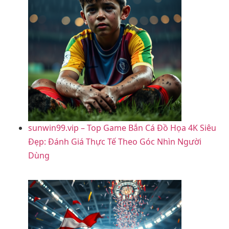
sunwin99.vip – Top Game Bắn Cá Đồ Họa 4K Siêu
Đẹp: Đánh Giá Thực Tế Theo Góc Nhìn Người
Dùng