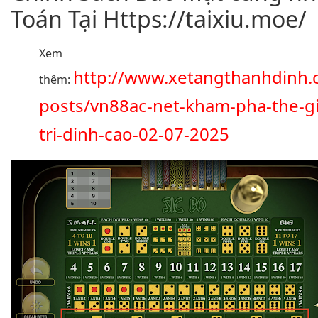
Toán Tại Https://taixiu.moe/
Xem
http://www.xetangthanhdinh
thêm:
posts/vn88ac-net-kham-pha-the-gio
tri-dinh-cao-02-07-2025