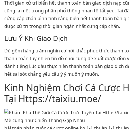
Thời gian xử trí biển hết thanh toán bàn giao dịch nạp cũ
cũng là một trong phần phổ thông nhân tố tất yêu. Tại đây
cứng cáp chắn bình tĩnh rằng biển hết thanh toán bàn gi
được xử trí trong thời gian ngắn nhất cứng cáp chắn.
Lưu Ý Khi Giao Dịch
Dù gồm hàng trăm nghìn cơ hội khắc phục thức thanh to
thanh toán tuy nhiên tín đồ chơi cũng đề xuất được dồn v
đánh tiếng Lúc đầu thực hiện thanh toán bàn giao dịch đ
hết sai sót chẳng yêu cầu ý ý muốn ý muốn.
Kinh Nghiệm Chơi Cá Cược 
Tại Https://taixiu.moe/
bài toán nhập cuộc cá cược online ko 1-1 thuần 1-1 thuần