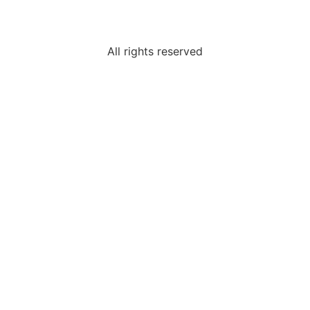
All rights reserved