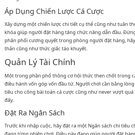
Áp Dụng Chiến Lược Cá Cược
Xây dựng một chiến lược chi tiết cụ thể cũng như tuân thủ
khóa giúp người đặt hàng tăng chức năng dẫn đầu. Đừn
phân phối cương quyết trong phòng người đặt hàng, hãy
thản cũng như thức giấc táo khuyết.
Quản Lý Tài Chính
Một trong phần phổ thông cơ hội thức then chốt trong cá
điều hành vốn góp vốn đầu tứ. Người chơi cần bằng lòng
tiêu cho công bài toán cá cược cũng như never vượt quá 
đấy.
Đặt Ra Ngân Sách
Trước khi nhập cuộc, hãy đặt ra một Ngân sách chi tiêu ch
đang từng phiên chơi. Điều này đang giúp người đặt h