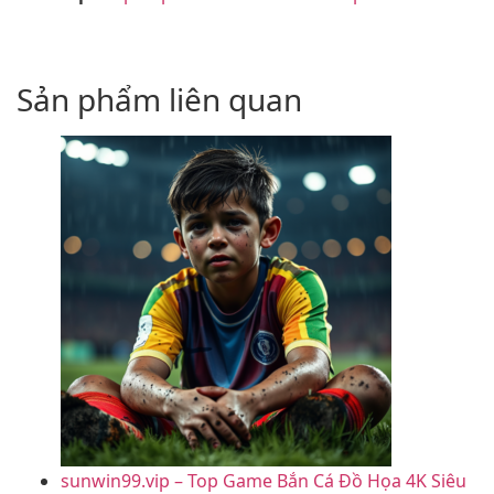
Sản phẩm liên quan
sunwin99.vip – Top Game Bắn Cá Đồ Họa 4K Siêu