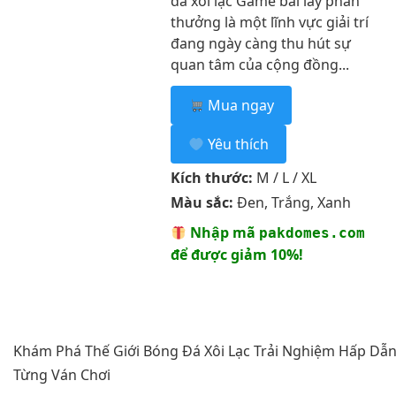
đá xôi lạc Game bài lấy phần
thưởng là một lĩnh vực giải trí
đang ngày càng thu hút sự
quan tâm của cộng đồng...
Mua ngay
Yêu thích
Kích thước:
M / L / XL
Màu sắc:
Đen, Trắng, Xanh
Nhập mã
pakdomes.com
để được giảm 10%!
Khám Phá Thế Giới Bóng Đá Xôi Lạc Trải Nghiệm Hấp Dẫ
Từng Ván Chơi