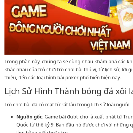
Trong phần này, chúng ta sẽ cùng nhau khám phá các kh
khác nhau của trò chơi trò chơi bài thú vị, từ lịch sử, lời gi
thiệu, đến các loại hình bài poker phổ biến hiện nay.
Lịch Sử Hình Thành bóng đá xôi l
Trò chơi bài đã có mặt từ rất lâu trong lịch sử loài người.
Nguồn gốc
: Game bài được cho là xuất phát từ Tru
Quốc từ thế kỷ 9. Ban đầu nó được chơi với những 
làm bằng giấy hoặc tre.