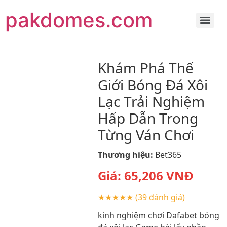
pakdomes.com
Khám Phá Thế
Giới Bóng Đá Xôi
Lạc Trải Nghiệm
Hấp Dẫn Trong
Từng Ván Chơi
Thương hiệu:
Bet365
Giá:
65,206
VNĐ
★★★★★
(39 đánh giá)
kinh nghiệm chơi Dafabet bóng