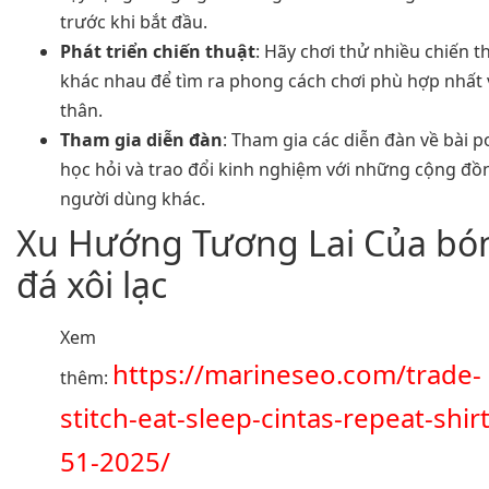
trước khi bắt đầu.
Phát triển chiến thuật
: Hãy chơi thử nhiều chiến t
khác nhau để tìm ra phong cách chơi phù hợp nhất 
thân.
Tham gia diễn đàn
: Tham gia các diễn đàn về bài p
học hỏi và trao đổi kinh nghiệm với những cộng đồ
người dùng khác.
Xu Hướng Tương Lai Của bó
đá xôi lạc
Xem
https://marineseo.com/trade-
thêm:
stitch-eat-sleep-cintas-repeat-shirt
51-2025/