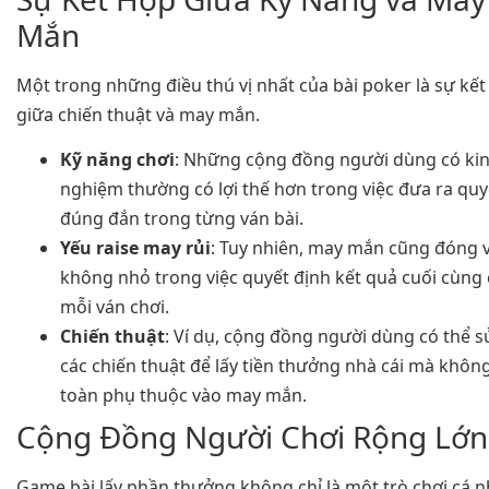
Mắn
Một trong những điều thú vị nhất của bài poker là sự kế
giữa chiến thuật và may mắn.
Kỹ năng chơi
: Những cộng đồng người dùng có ki
nghiệm thường có lợi thế hơn trong việc đưa ra quy
đúng đắn trong từng ván bài.
Yếu raise may rủi
: Tuy nhiên, may mắn cũng đóng v
không nhỏ trong việc quyết định kết quả cuối cùng
mỗi ván chơi.
Chiến thuật
: Ví dụ, cộng đồng người dùng có thể 
các chiến thuật để lấy tiền thưởng nhà cái mà khôn
toàn phụ thuộc vào may mắn.
Cộng Đồng Người Chơi Rộng Lớn
Game bài lấy phần thưởng không chỉ là một trò chơi cá 