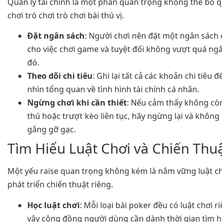
Quản lý tài chính là một phần quan trọng không thể bỏ q
chơi trò chơi trò chơi bài thú vị.
Đặt ngân sách
: Người chơi nên đặt một ngân sách 
cho việc chơi game và tuyệt đối không vượt quá ng
đó.
Theo dõi chi tiêu
: Ghi lại tất cả các khoản chi tiêu đ
nhìn tổng quan về tình hình tài chính cá nhân.
Ngừng chơi khi cần thiết
: Nếu cảm thấy không cò
thú hoặc trượt kèo liên tục, hãy ngừng lại và không
gắng gỡ gạc.
Tìm Hiểu Luật Chơi và Chiến Thu
Một yếu raise quan trọng không kém là nắm vững luật ch
phát triển chiến thuật riêng.
Học luật chơi
: Mỗi loại bài poker đều có luật chơi ri
vậy cộng đồng người dùng cần dành thời gian tìm h