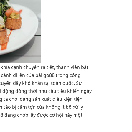
khía cạnh chuyển ra tiết, thành viên bắt
 cảnh đi lên của bài go88 trong công
tuyến đầy khó khăn tại toàn quốc. Sự
 động đồng thời nhu cầu tiêu khiển ngày
 ta chơi đang sản xuất điều kiện tiện
 táo bị cắm tợn của không ít bộ xử lý
88 đang chớp lấy được cơ hội này một