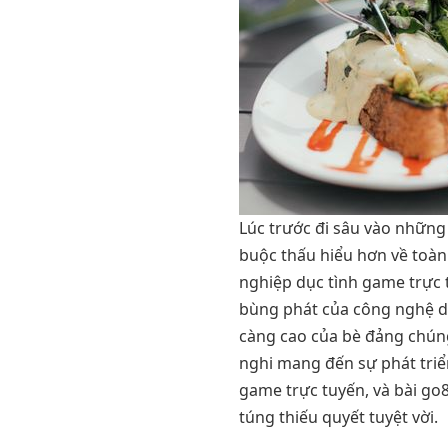
Lúc trước đi sâu vào những 
buộc thấu hiểu hơn về toàn
nghiệp dục tình game trực 
bùng phát của công nghệ di
càng cao của bè đảng chúng
nghi mang đến sự phát triển
game trực tuyến, và bài go
túng thiếu quyết tuyệt vời.