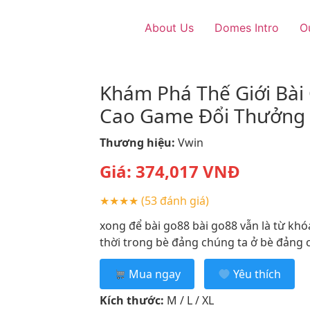
About Us
Domes Intro
O
Khám Phá Thế Giới Bài
Cao Game Đổi Thưởng
Thương hiệu:
Vwin
Giá:
374,017
VNĐ
★★★★
(53 đánh giá)
xong để bài go88 bài go88 vẫn là từ kh
thời trong bè đảng chúng ta ở bè đảng c
Mua ngay
Yêu thích
Kích thước:
M / L / XL