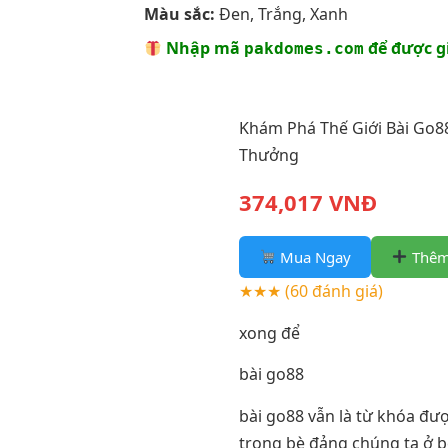
Màu sắc:
Đen, Trắng, Xanh
Nhập mã
để được g
pakdomes.com
Khám Phá Thế Giới Bài Go8
Thưởng
374,017 VNĐ
Mua Ngay
Thêm
★★★
(60 đánh giá)
xong để
bài go88
bài go88 vẫn là từ khóa đư
trong bè đảng chúng ta ở b