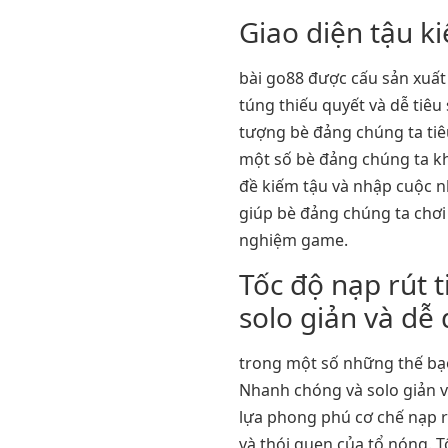
Giao diện tậu k
bài go88 được cấu sản xuất
túng thiếu quyết và dễ tiê
tượng bè đảng chúng ta tiê
một số bè đảng chúng ta k
đề kiếm tậu và nhập cuộc n
giúp bè đảng chúng ta chơi l
nghiệm game.
Tốc độ nạp rút 
solo giản và dễ
trong một số những thế bạo
Nhanh chóng và solo giản 
lựa phong phú cơ chế nạp 
và thói quen của tổ nóng. 