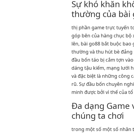
Sự khó khăn khố
thường của bài
thị phần game trực tuyến 
góp bên của hàng chục bộ x
lên, bài go88 bắt buộc bao
thường và thu hút bè đảng 
đầu bốn táo bị cắm tợn vào
dáng tậu kiếm, mạng lưới 
và đặc biệt là những công 
rũ. Sự đầu bốn chuyên ngh
minh được bởi vì thế của tổ
Đa dạng Game v
chúng ta chơi
trong một số một số nhân t