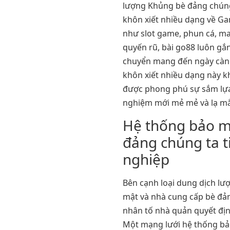
lượng Khủng bè đảng chúng
khôn xiết nhiều dạng về Gam
như slot game, phun cá, m
quyến rũ, bài go88 luôn gắ
chuyển mang đến ngày càng
khôn xiết nhiều dạng này k
được phong phú sự sắm lựa 
nghiệm mới mẻ mẻ và lạ mắ
Hệ thống bảo m
đảng chúng ta 
nghiệp
Bên cạnh loại dung dịch l
mật và nhà cung cấp bè đản
nhân tố nhà quản quyết địn
Một mạng lưới hệ thống bả