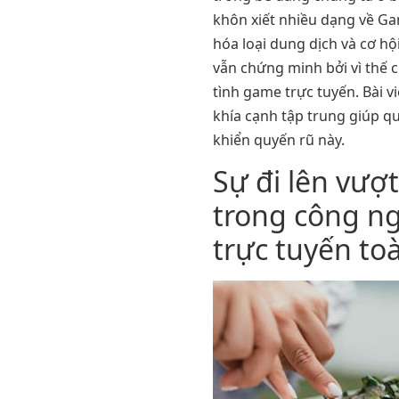
khôn xiết nhiều dạng về Ga
hóa loại dung dịch và cơ h
vẫn chứng minh bởi vì thế 
tình game trực tuyến. Bài v
khía cạnh tập trung giúp qu
khiển quyến rũ này.
Sự đi lên vượ
trong công n
trực tuyến to