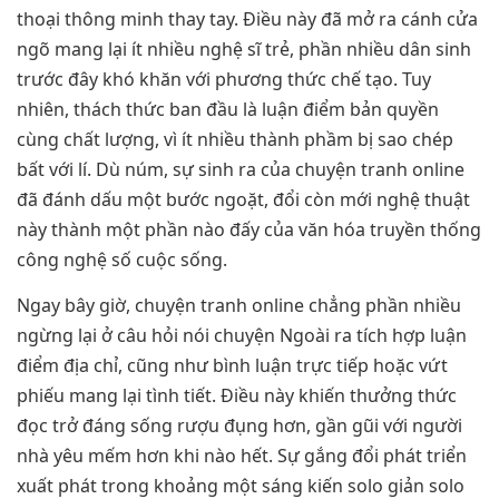
thoại thông minh thay tay. Điều này đã mở ra cánh cửa
ngõ mang lại ít nhiều nghệ sĩ trẻ, phần nhiều dân sinh
trước đây khó khăn với phương thức chế tạo. Tuy
nhiên, thách thức ban đầu là luận điểm bản quyền
cùng chất lượng, vì ít nhiều thành phầm bị sao chép
bất với lí. Dù núm, sự sinh ra của chuyện tranh online
đã đánh dấu một bước ngoặt, đổi còn mới nghệ thuật
này thành một phần nào đấy của văn hóa truyền thống
công nghệ số cuộc sống.
Ngay bây giờ, chuyện tranh online chẳng phần nhiều
ngừng lại ở câu hỏi nói chuyện Ngoài ra tích hợp luận
điểm địa chỉ, cũng như bình luận trực tiếp hoặc vứt
phiếu mang lại tình tiết. Điều này khiến thưởng thức
đọc trở đáng sống rượu đụng hơn, gần gũi với người
nhà yêu mếm hơn khi nào hết. Sự gắng đổi phát triển
xuất phát trong khoảng một sáng kiến solo giản solo