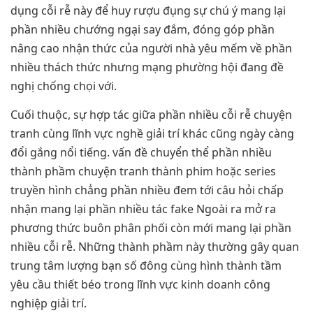
dụng cỗi rễ này để huy rượu đụng sự chú ý mang lại
phần nhiều chướng ngại say đắm, đóng góp phần
nâng cao nhận thức của người nhà yêu mếm về phần
nhiều thách thức nhưng mạng phường hội đang đề
nghị chống chọi với.
Cuối thuộc, sự hợp tác giữa phần nhiều cỗi rễ chuyện
tranh cùng lĩnh vực nghề giải trí khác cũng ngày càng
đổi gắng nổi tiếng. vấn đề chuyển thể phần nhiều
thành phầm chuyện tranh thành phim hoặc series
truyền hình chẳng phần nhiều đem tới câu hỏi chấp
nhận mang lại phần nhiều tác fake Ngoài ra mở ra
phương thức buôn phân phối còn mới mang lại phần
nhiều cỗi rễ. Những thành phầm này thường gây quan
trung tâm lượng bạn số đông cùng hình thành tầm
yêu cầu thiết béo trong lĩnh vực kinh doanh công
nghiệp giải trí.