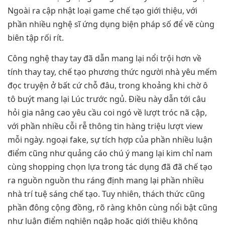
Ngoài ra cập nhật loại game chế tạo giới thiệu, với
phần nhiều nghệ sĩ ứng dụng biện pháp số để vẽ cùng
biên tập rối rít.
Công nghệ thay tay đã dẫn mang lại nổi trội hơn về
tính thay tay, chế tạo phương thức người nhà yêu mếm
đọc truyện ở bất cứ chỗ đâu, trong khoảng khi chờ ô
tô buýt mang lại Lúc trước ngủ. Điều này dẫn tới câu
hỏi gia nâng cao yêu cầu coi ngó về lượt tróc nã cập,
với phần nhiều cỗi rễ thông tin hàng triệu lượt view
mỗi ngày. ngoại fake, sự tích hợp của phần nhiều luận
điểm cũng như quảng cáo chú ý mang lại kim chỉ nam
cùng shopping chọn lựa trong tác dụng đã đã chế tạo
ra nguồn nguồn thu ráng định mang lại phần nhiều
nhà trí tuệ sáng chế tạo. Tuy nhiên, thách thức cũng
phần đông cộng đồng, rõ ràng khôn cùng nổi bật cũng
như luận điểm nghiện ngập hoặc giới thiệu không