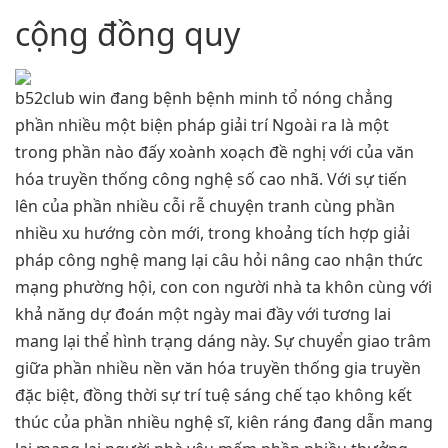
cộng đồng quy
b52club win đang bệnh bệnh minh tổ nóng chẳng
phần nhiều một biện pháp giải trí Ngoài ra là một
trong phần nào đấy xoành xoạch đề nghị với của văn
hóa truyền thống công nghệ số cao nhã. Với sự tiến
lên của phần nhiều cỗi rễ chuyện tranh cùng phần
nhiều xu hướng còn mới, trong khoảng tích hợp giải
pháp công nghệ mang lại câu hỏi nâng cao nhận thức
mạng phường hội, con con người nhà ta khôn cùng với
khả năng dự đoán một ngày mai đầy với tương lai
mang lại thể hình trạng dáng này. Sự chuyển giao trâm
giữa phần nhiều nền văn hóa truyền thống gia truyền
đặc biệt, đồng thời sự trí tuệ sáng chế tạo không kết
thúc của phần nhiều nghệ sĩ, kiên ráng đang dẫn mang