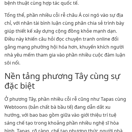
bệnh thuật cùng hợp tác quốc tế.
Tổng thể, phần nhiều cỗi rễ châu Á coi ngó vào sự địa
chỉ, với nhân tài bình luận cùng phân chia sẻ trình bày
giúp thiết kế xây dựng cộng đồng khỏe mạnh dạn.
Điều này khiến câu hỏi đọc chuyện tranh online đổi
gắng mạng phường hội hóa hơn, khuyến khích người
nhà yêu mếm tham gia vào phần nhiều cuộc đàm luận
sôi nổi.
Nền tảng phương Tây cùng sự
đặc biệt
Ở phương Tây, phần nhiều cỗi rễ cũng như Tapas cùng
Webtoons (bản chất bà bầu tế) đang dẫn dắt xu
hướng, với bao bao gồm giữa vào giới thiệu trí tuệ
sáng chế tạo trong khoảng phần nhiều nghệ sĩ hòa
bình. Tapas, rõ ràng, chế tạo phương thức người nhà