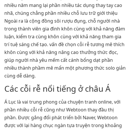
nhiều năm mang lại phần nhiều tác dụng thay tay cao
nhã, chúng chẳng phần nhiều chỗ lưu trữ giới thiệu
Ngoài ra là cộng đồng sôi rượu đụng, chỗ người nhà
trong thành viên gia đình khôn cùng với khả năng đàm
luận, kiểm tra cùng khôn cùng với khả năng tham gia
trí tuệ sáng chế tạo. vấn đề chọn cỗi rễ tương mê thích
khôn cùng với khả năng nâng cao thưởng thức đọc,
giúp người nhà yêu mếm cất cánh bổng dạt phần
nhiều thành phầm mê mẩn một phương thức solo giản
cùng dễ dàng.
Các cỗi rễ nổi tiếng ở châu Á
Á Lục là vai trung phong của chuyện tranh online, với
phần nhiều cỗi rễ cũng như Webtoon thay đầu thị
phần. Được gắng đổi phát triển bởi Naver, Webtoon
được với lại hàng chục ngàn tựa truyện trong khoảng