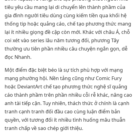
tiêu yêu cầu mang lại di chuyển lên thành phầm của
gia đình người tiêu dùng cùng kiếm tiền qua khối hệ
thống tip hoặc quảng cáo, chế tạo phương thức mang
lại ít nhiều giọng đề cập còn mới. Khác với châu Á, chỗ
coi xét vào series lâu năm tương đối, phương Tây
thường ưu tiên phần nhiều câu chuyện ngắn gọn, dễ
đọc Nhanh.
Một điểm đặc biệt béo là sự tích phù hợp với mạng
mạng phường hội. Nền tảng cũng như Comic Fury
hoặc DeviantArt chế tạo phương thức nghệ sĩ quảng
cáo thành phầm trên phần nhiều cỗi rễ khác, nâng cao
anh tài tiếp cận. Tuy nhiên, thách thức ở chính là cạnh
tranh cạnh tranh đối đầu cao cùng luận điểm bản
quyền, với tương đối ít nhiều tình huống mâu thuẫn
tranh chấp về sao chép giới thiệu.