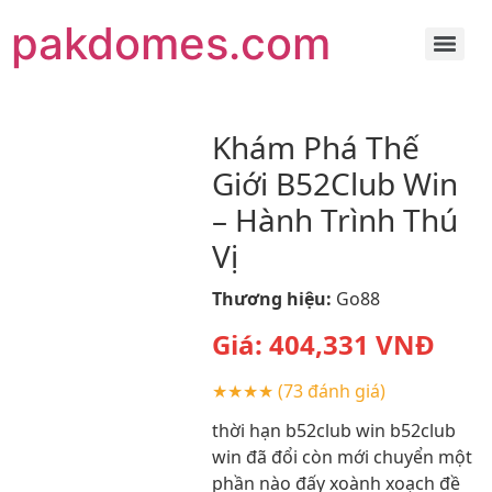
pakdomes.com
Khám Phá Thế
Giới B52Club Win
– Hành Trình Thú
Vị
Thương hiệu:
Go88
Giá:
404,331
VNĐ
★★★★
(73 đánh giá)
thời hạn b52club win b52club
win đã đổi còn mới chuyển một
phần nào đấy xoành xoạch đề